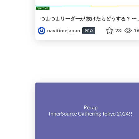
つよつよリーダーが 抜けたらどうする？ 〜ナビタイム
navitimejapan
23
16
PRO