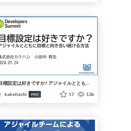
目標設定は好きですか? アジャイルとともに目標と向き合い続ける方法 / Do you like target Management?
kakehashi
17
12k
PRO