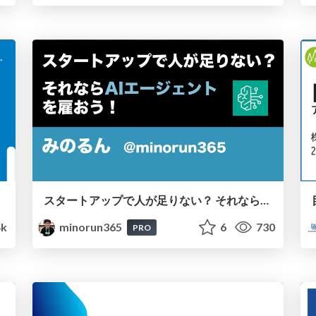
スタートアップで人が足りない？ それならAIエージェントを雇おう！
k
minorun365
6
730
PRO