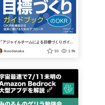
「アジャイルチームによる目標づくりガイドブック OKRを機能させ成果に繋げるためのアプローチ」のOKR/The OKR of OKR Guidebook
ikuodanaka
10
1.9k