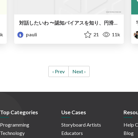
対話したいわ 〜認知バイアスを知り、円滑な対話を〜 / I want to have a dialogue -Knowing cognitive biases and having a smooth dialogue
6k
pauli
21
11k
‹ Prev
Next ›
Top Categories
Use Cases
Resou
Programming
Storyboard Artists
Help C
Technology
Educators
Blog