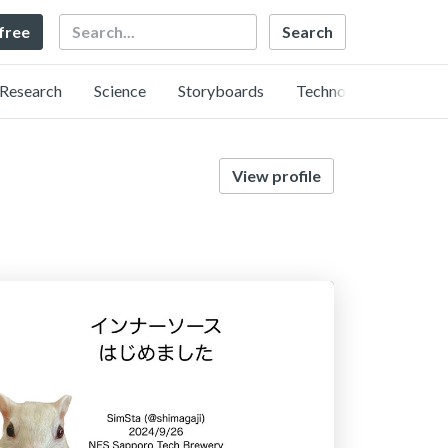
Search
 free
Research
Science
Storyboards
Technology
View profile