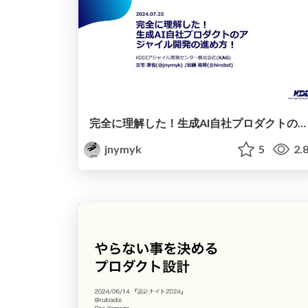
完全に理解した！生成AI自社プロダクトのアジャイル開発の進め方！/ Fully understood! Agile tips for developing our generative AI product!(AOAI Dev Day)
jnymyk
5
2.