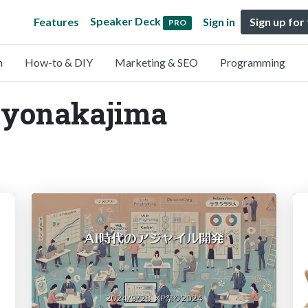
Speaker Deck
Features
Sign in
Sign up for
PRO
n
How-to & DIY
Marketing & SEO
Programming
piyonakajima