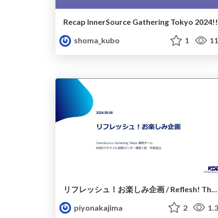
Recap InnerSource Gathering Tokyo 2024!!
shoma_kubo
1
11
リフレッシュ！お楽しみ企画 / Reflesh! The Fun Project - InnerSource Gathering Tokyo 2024
piyonakajima
2
1.