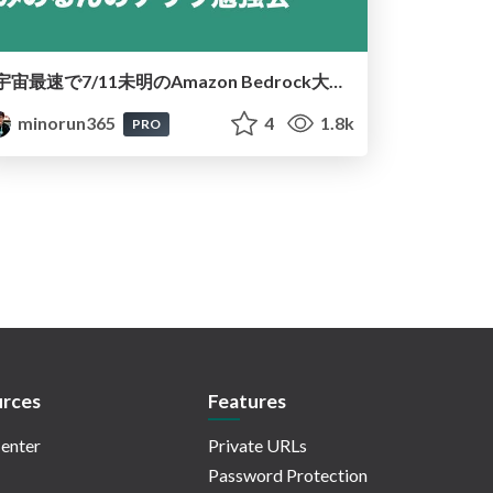
宇宙最速で7/11未明のAmazon Bedrock大型アプデを解説 🚀
minorun365
4
1.8k
PRO
rces
Features
enter
Private URLs
Password Protection