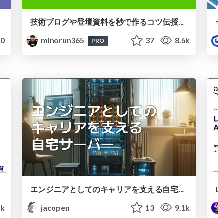
技術ブログや登壇資料を秒で作るコツ伝授します
0
minorun365
37
8.6k
PRO
エンジニアとしてのキャリアを支える自宅サーバー
3k
jacopen
13
9.1k