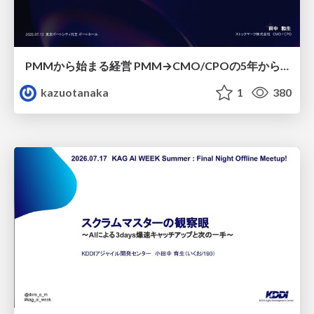
PMMから始まる経営 PMM→CMO/CPOの5年から導いた、 PMMの役割
kazuotanaka
1
380