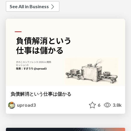
See All in Business
負債解消という仕事は儲かる
uproad3
6
3.8k