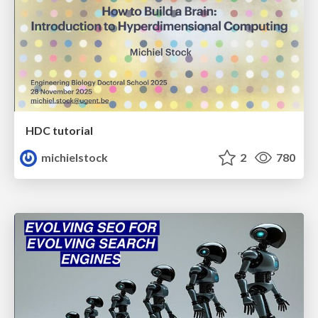
HDC tutorial
michielstock
2
780