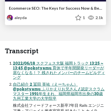
Ecommerce SEO: The Keys for Success Now & Beyond - #SERPConf2024
aleyda
1
2.1k
Transcript
2022/06/18 スクフェス⼤阪 福岡トラック 13:25 ~
13:45 @pokotyamu 育休で半年間開発リーダーが
居なくなる！？ 残されたメンバーのチームビルディ
ング
⾃⼰紹介 2 冨⽥ 英祐（えーちゃん）
@pokotyamu ふりかえりお兄さん / 認定スクラム
マスター 1991年⽣まれ、福岡県福岡市出⾝の30歳
九州⼯業⼤学の⼤学院卒
株式会社フィードフォース新卒7年⽬ Rails エンジニ
ア兼・アジャイル推進室室⻑ 好きなこと カメラ