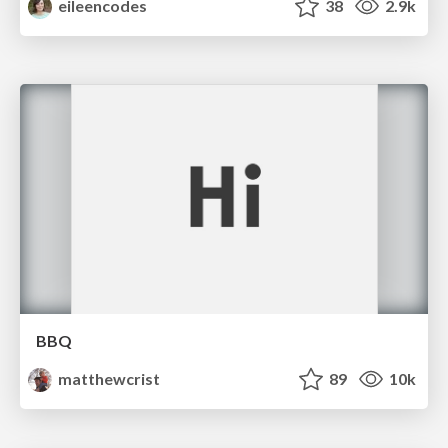
eileencodes
38
2.9k
BBQ
matthewcrist
89
10k