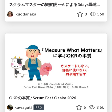
スクラムマスターの観察眼 〜AIによる3days爆速キャッチアップと次の一手〜/The Scrum Master's Insight: Lightning-Fast 3-Day Catch-Up with AI and the Next Move
ikuodanaka
3
560
OKRの本質 / Scrum Fest Osaka 2026
kawaguti
6
3.6k
PRO