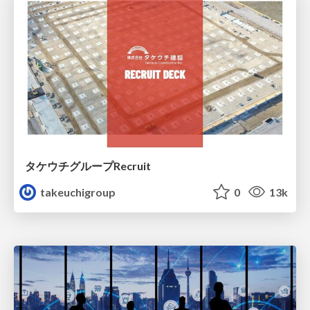
タケウチグループRecruit
takeuchigroup
0
13k