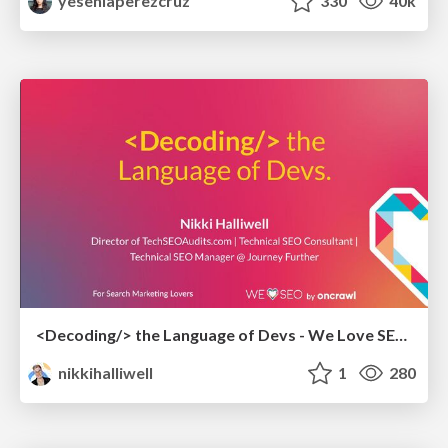
yeseniaperezcruz
330
40k
<Decoding/> the Language of Devs - We Love SEO 2024
nikkihalliwell
1
280