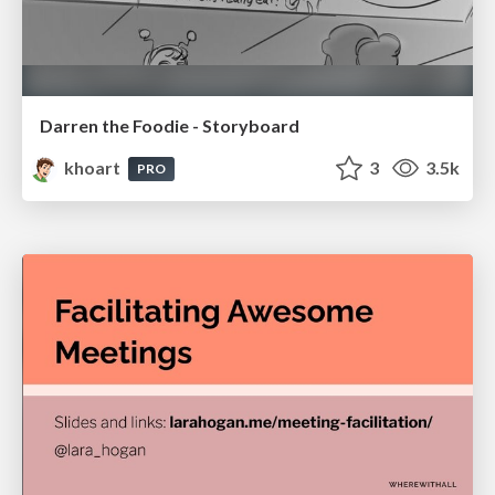
Darren the Foodie - Storyboard
khoart
3
3.5k
PRO