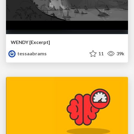
WENDY [Excerpt]
tessaabrams
11
39k