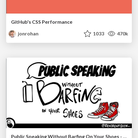
GitHub's CSS Performance
jonrohan
1033
470k
Public Speaking Without Barfing On Your Shoes - THAT 2023