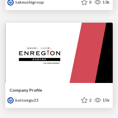
takeuchigroup
0
13k
Company Profile
katsuegu23
2
15k