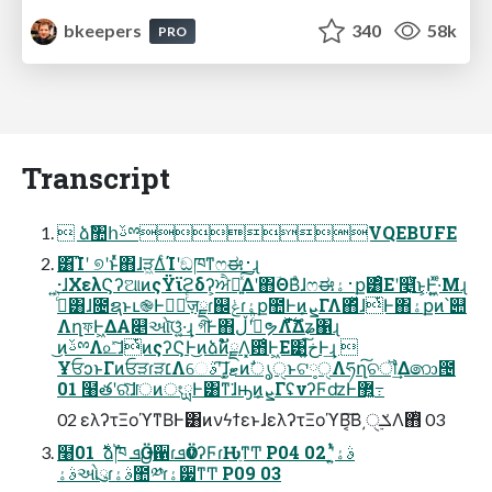
bkeepers
340
58k
PRO
Transcript
 ձࣾ঺հࢿྉVQEBUFE
͸͡Ίʹ ୭ʹͱͬͯ΋ɺੜ͖ΔͨΊʹඞཁͳෆಈ࢈ɻ
͍·ɺΧελϚʔଆͷςΫϊϩδʔ͕ਐԽ͍ͯ͠Δʹ΋ؔΘΒͣɺෆಈ࢈ۀք͸ͦΕʹ௥͍ͭ͘͜ͱ͕Ͱ͖͍ͯ·ͤΜɻ
ࢲͨͪ͸ɺ೔ຊͱւ֎Ͱഓٕͬͨज़ྗɾ஌ݟɾۀք಺Ͱͷܨ͕ΓΛ΋ͬͯɺͭͰ΋ۀքͷ՝୊
ΛղফͰ͖ΔΑ͏௅ઓ͠ଓ͚͍ͯ·͢ɻ গ͠Ͱ΋ࢲͨͪʹڵຯΛ࣋ͬͯͩ͘͞Δํʑ΁ɻ
͜ͷࢿྉΛ௨ͯ͠ɺͭͷςʔϚͰ͜ͷձࣾͷັྗΛ͓఻͑Ͱ͖Ε͹خ͍͠Ͱ͢ɻ 
ҰਓͻͱΓͷਓੜɾੜ׆Λେࣄʹ͠ɺ͓ޓ͍ͷࣗൃੑͱଟ༷ੑΛཧղ͠ଚॏ͢Δ෩౔
01 ໨తʹରͯ͠ɺॎͷংྻͰ͸ͳ͘ɺԣͷܨ͕ΓʢνʔϜʣͰ޲͔͍߹͏
02 ελʔτΞοϓͳΒͰ͸ͷνϟϯεͱɺελʔτΞοϓΒ͔͠Β͵ݎ࣮ੑΛ΋ͭ 03
໨࣍ 01 ձࣾ֓ཁ ܦӦࢦ਑ɾܦӦνʔϜɾԊֵͳͲ P04 02 ࣄۀʹ͍ͭͯ
ࣄۀઓུɾࣄۀ಺༰ɾۀ੷ͳͲ P09 03