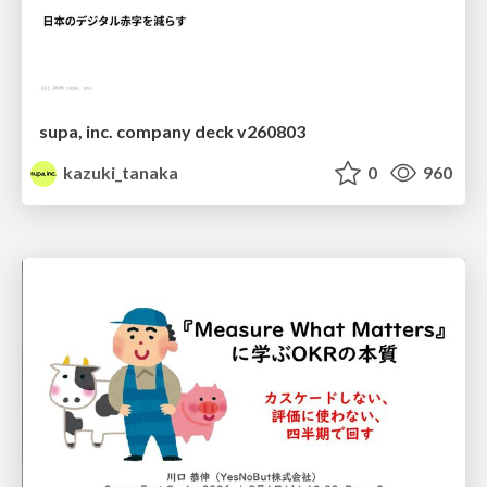
supa, inc. company deck v260803
kazuki_tanaka
0
960