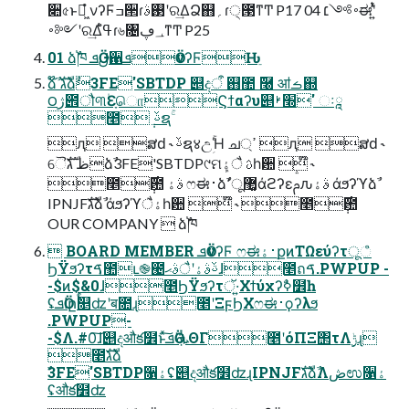
૊৫ͱಇ͖ํ νʔϜߏ੒ɾ࢓ࣄʹର͢ΔՁ஋؍ɾ੍౓ͳͲ P17 04 ࠾༻׆ಈʹ͍ͭͯ
࠾༻ʹର͢Δߟ͑ํɾ৬৔؀ڥͳͲ P25
01 ձࣾ֓ཁ ܦӦࢦ਑ܦӦνʔϜԊֵ
ձ໊ࣾ גࣜձࣾ3FE'SBTDP ୅දऀ ஛಺ ࢜࿠ ॴࡏ஍
౦ژ౎ौ୩۠ԐָொϚϯαʔυ୅׭ࢁ' ઃཱ
೥݄ ࢿຊۚ
ԯ ສԁ ˞ ࢿຊ४උؚۚΉ ച্ߴ ԯ ສԁ ˞
ୈظ גࣜձࣾ3FE'SBTDP୯ମܾࢉ ैۀһ਺ ໊ ˞
೥݄࣌఺ ࣄۀ ෆಈ࢈ձࣾ޲͚ू٬άϩʔεࢧԉࣄۀ άϧʔϓձࣾ
IPNJFגࣜձࣾ άϧʔϓैۀһ਺ ໊ ˞ ೥݄࣌఺
OUR COMPANY  ձࣾ֓ཁ
 BOARD MEMBER ܦӦνʔϜ ෆಈ࢈ۀքͷΤΩεύʔτूஂ
ϦΫϧʔτࠃ಺ւ֎౤ࢿࣄۀʹैࣄޙɺ೥ถࠃ.PWPUP -
-$ͷ$&0ɺ೥ϦΫϧʔτॅ·͍Χϯύχʔࣥߦ໾һ
ʢܦӦاըࣨ௕ʣʹब೚ɻ೥ʹΞϝϦΧෆಈ࢈ϙʔλϧ
.PWPUP-
-$Λ.#0͠ɺ୅දऔక໾ͱͯ͠ܦӦʹܞΘΓ೥ʹόΠΞ΢τΛ࣮ݱɻ
೥גࣜձ
ࣾ3FE'SBTDP૑ۀʢ୅දऔక໾ʣɻIPNJFגࣜձࣾΛڞಉ૑ۀ
ʢऔక໾ʣ