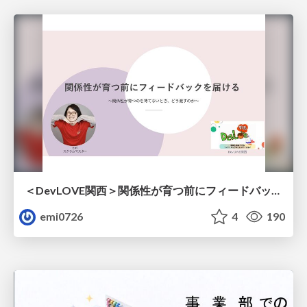
＜DevLOVE関西＞関係性が育つ前にフィードバックを届ける ～関係性が育つのを待てないとき、どう渡すのか～
emi0726
4
190