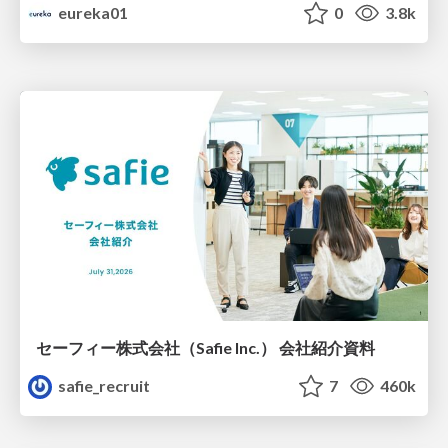
eureka01
0
3.8k
セーフィー株式会社（Safie Inc.） 会社紹介資料
safie_recruit
7
460k