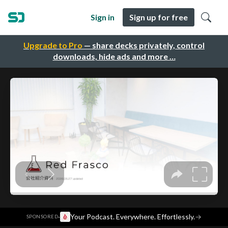
Sign in
Sign up for free
Upgrade to Pro
— share decks privately, control
downloads, hide ads and more …
·
Your Podcast. Everywhere. Effortlessly.
→
SPONSORED