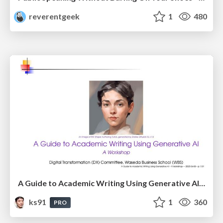
reverentgeek
1
480
A Guide to Academic Writing Using Generative AI - A Workshop
ks91
1
360
PRO