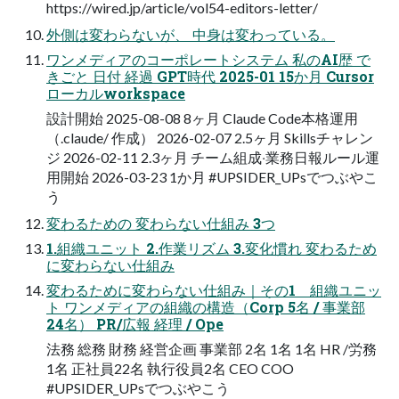
https://wired.jp/article/vol54-editors-letter/
外側は変わらないが、 中身は変わっている。
ワンメディアのコーポレートシステム 私のAI歴 で
きごと ⽇付 経過 GPT時代 2025-01 15か⽉ Cursor
ローカルworkspace
設計開始 2025-08-08 8ヶ⽉ Claude Code本格運⽤
（.claude/ 作成） 2026-02-07 2.5ヶ⽉ Skillsチャレン
ジ 2026-02-11 2.3ヶ⽉ チーム組成‧業務⽇報ルール運
⽤開始 2026-03-23 1か⽉ #UPSIDER_UPsでつぶやこ
う
変わるための 変わらない仕組み 3つ
1.組織ユニット 2.作業リズム 3.変化慣れ 変わるため
に変わらない仕組み
変わるために変わらない仕組み｜その1 組織ユニッ
ト ワンメディアの組織の構造（Corp 5名 / 事業部
24名） PR/広報 経理 / Ope
法務 総務 財務 経営企画 事業部 2名 1名 1名 HR /労務
1名 正社員22名 執⾏役員2名 CEO COO
#UPSIDER_UPsでつぶやこう