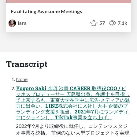
Facilitating Awesome Meetings
lara
57
7.1k
Transcript
None
Yogoro Saki 余頃 沙貴 CAREER 取締役COO / ビ
ジネスプロデューサー 広島県出⾝。弁護⼠を⽬指し
て上京するも、東京⼤学在学中に広告‧メディアの魅
⼒に出会い、LINE株式会社に⼊社し⼤⼿ 企業のブ
ランディング⽀援を担当。2021年7⽉にワンメディ
アにジョインし、TikTok事業を⽴ち上げ。
2022年9⽉より取締役に就任し、コンテンツスタジ
オ事業を統括。 前例のない⼤型プロジェクトを実現