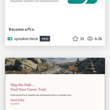
Become a Pro
speakerdeck
31
6.2k
PRO