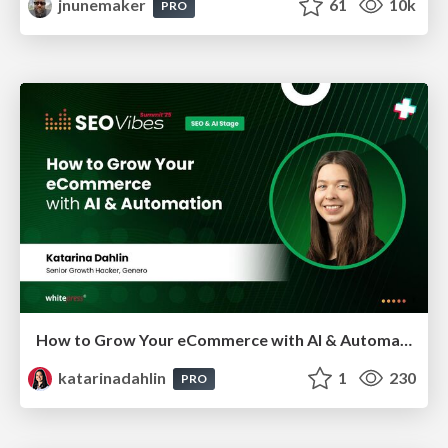
jnunemaker
61
10k
PRO
How to Grow Your eCommerce with AI & Automation
katarinadahlin
1
230
PRO