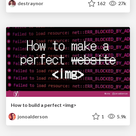
destraynor
162
27k
How to build a perfect <img>
jonoalderson
1
5.9k