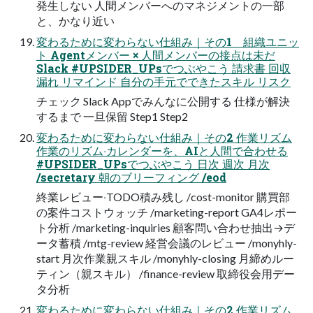
発⽣しない ⼈間メンバーへのマネジメントの⼀部
と、かなり近い
変わるために変わらない仕組み｜その1 組織ユニッ
ト Agentメンバー × ⼈間メンバーの接点は未だ
Slack #UPSIDER_UPsでつぶやこう 請求書 回収
漏れ リマインド ⾃分の⼿元でできたスキル リスク
チェック Slack Appでみんなに公開する 仕様が解決
するまで ⼀旦保留 Step1 Step2
変わるために変わらない仕組み｜その2 作業リズム
作業のリズム‧カレンダーを、AIと⼈間で合わせる
#UPSIDER_UPsでつぶやこう ⽇次 週次 ⽉次
/secretary 朝のブリーフィング /eod
終業レビュー‧TODO積み残し /cost-monitor 購買部
の案件コストウォッチ /marketing-report GA4レポー
ト分析 /marketing-inquiries 顧客問い合わせ抽出→デ
ータ蓄積 /mtg-review 経営会議のレビュー /monyhly-
start ⽉次作業親スキル /monyhly-closing ⽉締めルー
ティン（親スキル） /finance-review 取締役会⽤デー
タ分析
変わるために変わらない仕組み｜その2 作業リズム