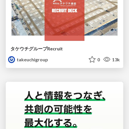
タケウチグループRecruit
takeuchigroup
0
13k