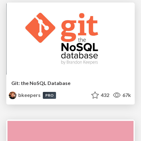
Git: the NoSQL Database
bkeepers
432
67k
PRO