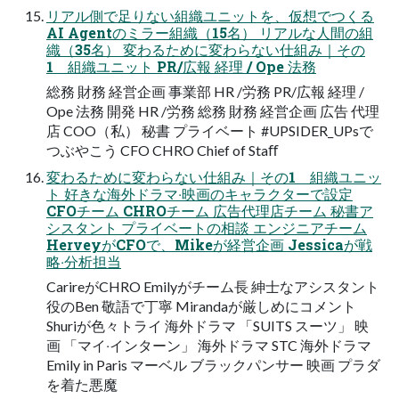
リアル側で⾜りない組織ユニットを、仮想でつくる
AI Agentのミラー組織（15名） リアルな⼈間の組
織（35名） 変わるために変わらない仕組み｜その
1 組織ユニット PR/広報 経理 / Ope 法務
総務 財務 経営企画 事業部 HR /労務 PR/広報 経理 /
Ope 法務 開発 HR /労務 総務 財務 経営企画 広告 代理
店 COO（私） 秘書 プライベート #UPSIDER_UPsで
つぶやこう CFO CHRO Chief of Staﬀ
変わるために変わらない仕組み｜その1 組織ユニッ
ト 好きな海外ドラマ‧映画のキャラクターで設定
CFOチーム CHROチーム 広告代理店チーム 秘書ア
シスタント プライベートの相談 エンジニアチーム
HerveyがCFOで、Mikeが経営企画 Jessicaが戦
略‧分析担当
CarireがCHRO Emilyがチーム⻑ 紳⼠なアシスタント
役のBen 敬語で丁寧 Mirandaが厳しめにコメント
Shuriが⾊々トライ 海外ドラマ 「SUITS スーツ」 映
画 「マイ‧インターン」 海外ドラマ STC 海外ドラマ
Emily in Paris マーベル ブラックパンサー 映画 プラダ
を着た悪魔