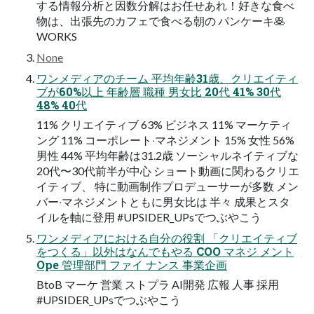
する情報分析と因数分解はお任せあれ！好きな⾷べ
物は、出張先のカフェで⾷べる朝の パンケーキ🥞
WORKS
None
ワンメディアのチーム 平均年齢31歳、クリエイティ
ブが60%以上 年齢層 職種 男⼥⽐ 20代 41% 30代
48% 40代
11% クリエイティブ 63% ビジネス 11% マーケティ
ング 11% コーポレート‧マネジメント 15% ⼥性 56%
男性 44% 平均年齢は31.2歳 ソーシャルネイティブな
20代〜30代前半が中⼼ ショート動画に関わるクリエ
イティブ、 特に動画制作プロデューサーが多数 メン
バー‧マネジメントともに男⼥⽐は 半々 成果とスタ
イルを軸に登⽤ #UPSIDER_UPsでつぶやこう
ワンメディアにおける⾃分の役割 「クリエイティブ
をつくる」以外はなんでもやる COO マネジ メント
Ope 管理部⾨ ファイ ナンス 事業企画
BtoB マーケ 営業 ストプラ AI開発 広報 ⼈事 採⽤
#UPSIDER_UPsでつぶやこう