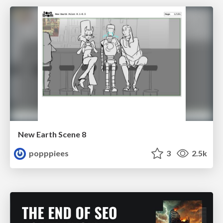
New Earth Scene 8
popppiees
3
2.5k