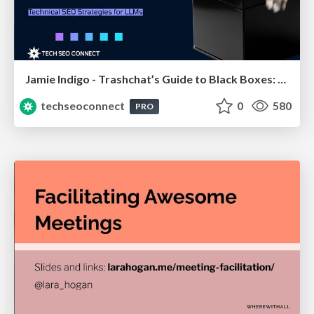
Jamie Indigo - Trashchat’s Guide to Black Boxes: Technical SEO Tactics for LLMs
techseoconnect
0
580
PRO