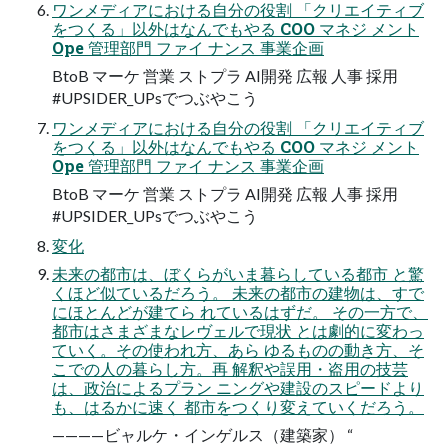
ワンメディアにおける⾃分の役割 「クリエイティブ
をつくる」以外はなんでもやる COO マネジ メント
Ope 管理部⾨ ファイ ナンス 事業企画
BtoB マーケ 営業 ストプラ AI開発 広報 ⼈事 採⽤
#UPSIDER_UPsでつぶやこう
ワンメディアにおける⾃分の役割 「クリエイティブ
をつくる」以外はなんでもやる COO マネジ メント
Ope 管理部⾨ ファイ ナンス 事業企画
BtoB マーケ 営業 ストプラ AI開発 広報 ⼈事 採⽤
#UPSIDER_UPsでつぶやこう
変化
未来の都市は、ぼくらがいま暮らしている都市 と驚
くほど似ているだろう。 未来の都市の建物は、すで
にほとんどが建てら れているはずだ。 その一方で、
都市はさまざまなレヴェルで現状 とは劇的に変わっ
ていく。その使われ方、あら ゆるものの動き方、そ
こでの人の暮らし方。再 解釈や誤用・盗用の技芸
は、政治によるプラン ニングや建設のスピードより
も、はるかに速く 都市をつくり変えていくだろう。
————ビャルケ・インゲルス（建築家） “