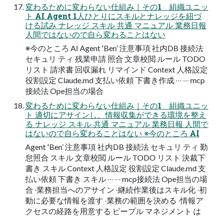
変わるために変わらない仕組み｜その1 組織ユニッ
ト AI Agent 1⼈ひとりにスキルとナレッジを紐づ
ける試み ナレッジ スキル 共通 マニュアル 業務⽇報
⼈間ではないので⾃ら変わることはない
※今のところ AI Agent ʻBen’ 注意事項 社内DB 接続法
セキュリ ティ 残業申請 照合 ⽂章校閲 ルール TODO
リスト 請求書 回収漏れ リマインド Context ⼈格設定
役割設定 Claude.md ⽀払い依頼 下書き作成 ‧‧‧ ‧‧‧ mcp
接続法 Ope担当の場合
変わるために変わらない仕組み｜その1 組織ユニッ
ト 適切にアサインし、情報収集ができる環境を整え
る ナレッジ スキル 共通 マニュアル 業務⽇報 ⼈間で
はないので⾃ら変わることはない ※今のところ AI
Agent ʻBen’ 注意事項 社内DB 接続法 セキュリ ティ 勤
怠照合 スキル ⽂章校閲 ルール TODO リスト 決裁下
書き スキル Context ⼈格設定 役割設定 Claude.md ⽀
払い依頼 下書き スキル ‧‧‧ ‧‧‧ mcp接続法 Ope担当の場
合 ‧業務担当へのアサイン ‧継続作業後はスキル化 ‧初
動に必要な情報を渡す ‧業務の範囲を決める ‧情報ア
クセスの経路を⽤意する ピープル マネジメント は