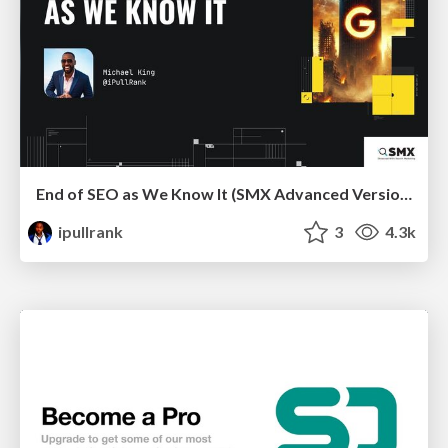
End of SEO as We Know It (SMX Advanced Version)
ipullrank
3
4.3k