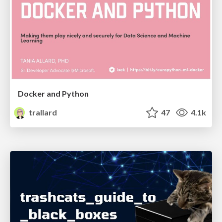
Docker and Python
trallard
47
4.1k