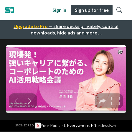
Sign in
Sign up for free
Upgrade to Pro
— share decks privately, control
downloads, hide ads and more …
·
Your Podcast. Everywhere. Effortlessly.
→
SPONSORED