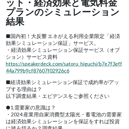
ット・経済効果と電気料金
プランのシミュレーション
結果
■国内初！大反響 エネがえる利用企業限定「経済
効果シミュレーション保証」サービス。
・経済効果シミュレーション保証サービス（オプ
ション）サービス資料
https://speakerdeck.com/satoru_higuchi/b7e7f3eff
44a799b9cf87607f02926c6
■経済効果シミュレーション保証で成約率がアッ
プする理由は？
以下調査結果・エビデンスをご参照ください
●1.需要家の意識は？
・2024 産業用自家消費型太陽光・蓄電池の需要家
は経済効果シミュレーションを保証をすれば投資
に踏み切るか？調査結果