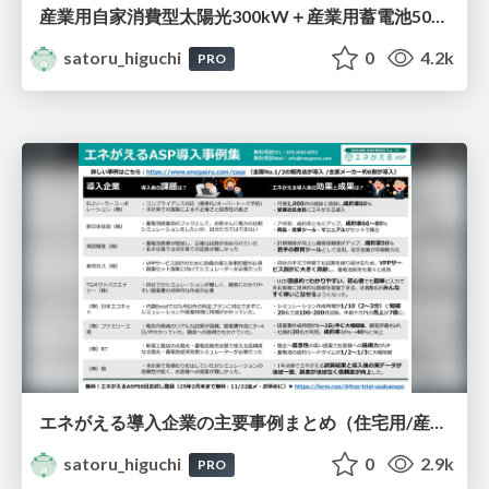
産業用自家消費型太陽光300kW＋産業用蓄電池500kWh 投資対効果（ROI）・投資回収期間シミュレーション結果（エネがえるBiz診断レポートサンプル）
satoru_higuchi
0
4.2k
PRO
エネがえる導入企業の主要事例まとめ（住宅用/産業用）
satoru_higuchi
0
2.9k
PRO