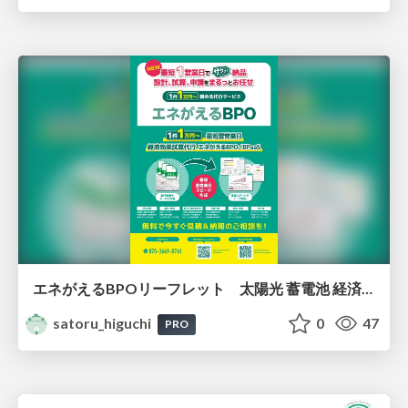
エネがえるBPOリーフレット 太陽光 蓄電池 経済効果試算代行（パネルレイアウト設計、補助金申請書作成、系統連系申請、現地調査・EPC・O&M、教育研修等様々な代行が可） 環境省、自治体、大手メーカー、販売施工店など多数実績あり
satoru_higuchi
0
47
PRO