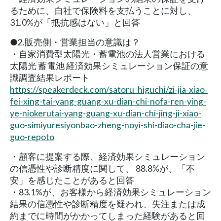
るために、自社で保険料を支払うことに対し、
31.0%が「抵抗感はない」と回答
●2.販売側・営業担当の意識は？
・自家消費型太陽光・蓄電池の法人営業における
太陽光 蓄電池 経済効果シミュレーション保証の意
識調査結果レポート
https://speakerdeck.com/satoru_higuchi/zi-jia-xiao-
fei-xing-tai-yang-guang-xu-dian-chi-nofa-ren-ying-
ye-niokerutai-yang-guang-xu-dian-chi-jing-ji-xiao-
guo-simiyuresiyonbao-zheng-noyi-shi-diao-cha-jie-
guo-repoto
・顧客に提案する際、経済効果シミュレーション
の信憑性や診断精度に関して、 88.8%が、「不
安」を感じたことがあると回答
・83.1%が、お客様から経済効果シミュレーション
結果の信憑性や診断精度を疑われ、失注または成
約までに時間がかかってしまった経験があると回