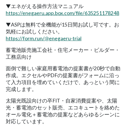
▼エネがえる操作方法マニュアル
https://enegaeru.app.box.com/file/635251178248
▼ASPは無料で全機能が15日間お試し可です。お
気軽にお試しください。
https://form.run/@enegaeru-trial
蓄電池販売施工会社・住宅メーカー・ビルダー・
工務店向け
面倒で難しい家庭用蓄電池の提案書が20秒で自動
作成。エクセルやPDFの提案書がフォームに沿っ
て入力項目を埋めていくだけで、あっという間に
完成します。
太陽光既設向けの卒FIT・自家消費提案や、太陽
光・蓄電池のセット販売、エコキュートを絡めた
オール電化＋蓄電池の提案などあらゆるシーンに
対応しています。