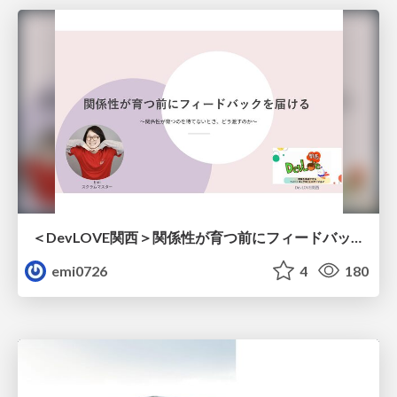
＜DevLOVE関西＞関係性が育つ前にフィードバックを届ける ～関係性が育つのを待てないとき、どう渡すのか～
emi0726
4
180