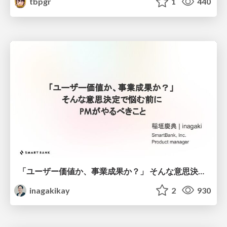
tbpgr
1
440
「ユーザー価値か、事業成果か？」 そんな意思決定で悩む前に PMがやるべきこと
inagakikay
2
930