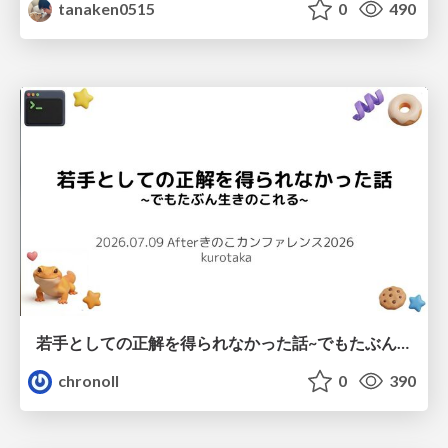
tanaken0515
0
490
若手としての正解を得られなかった話~でもたぶん生きのこれる~
chronoll
0
390