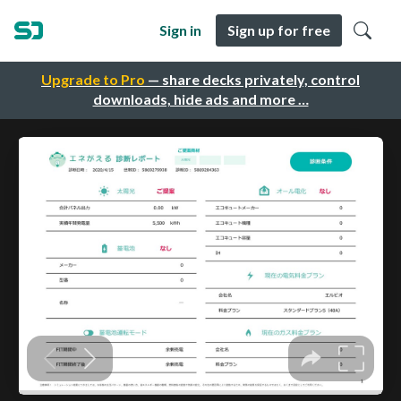
Sign in
Sign up for free
Upgrade to Pro
— share decks privately, control
downloads, hide ads and more …