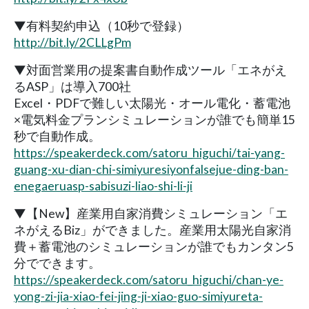
▼有料契約申込（10秒で登録）
http://bit.ly/2CLLgPm
▼対面営業用の提案書自動作成ツール「エネがえ
るASP」は導入700社
Excel・PDFで難しい太陽光・オール電化・蓄電池
×電気料金プランシミュレーションが誰でも簡単15
秒で自動作成。
https://speakerdeck.com/satoru_higuchi/tai-yang-
guang-xu-dian-chi-simiyuresiyonfalsejue-ding-ban-
enegaeruasp-sabisuzi-liao-shi-li-ji
▼【New】産業用自家消費シミュレーション「エ
ネがえるBiz」ができました。産業用太陽光自家消
費＋蓄電池のシミュレーションが誰でもカンタン5
分でできます。
https://speakerdeck.com/satoru_higuchi/chan-ye-
yong-zi-jia-xiao-fei-jing-ji-xiao-guo-simiyureta-