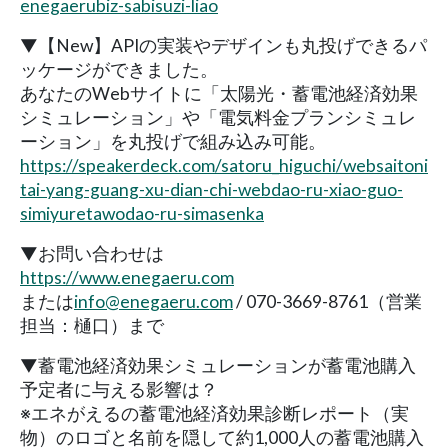
enegaerubiz-sabisuzi-liao
▼【New】APIの実装やデザインも丸投げできるパ
ッケージができました。
あなたのWebサイトに「太陽光・蓄電池経済効果
シミュレーション」や「電気料金プランシミュレ
ーション」を丸投げで組み込み可能。
https://speakerdeck.com/satoru_higuchi/websaitoni
tai-yang-guang-xu-dian-chi-webdao-ru-xiao-guo-
simiyuretawodao-ru-simasenka
▼お問い合わせは
https://www.enegaeru.com
または
info@enegaeru.com
/ 070-3669-8761（営業
担当：樋口）まで
▼蓄電池経済効果シミュレーションが蓄電池購入
予定者に与える影響は？
※エネがえるの蓄電池経済効果診断レポート（実
物）のロゴと名前を隠して約1,000人の蓄電池購入