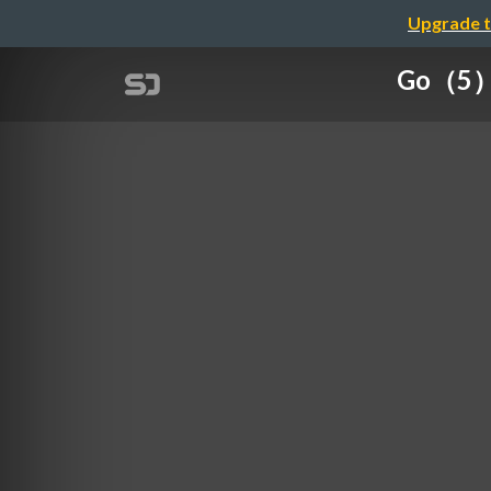
Upgrade t
Go（5