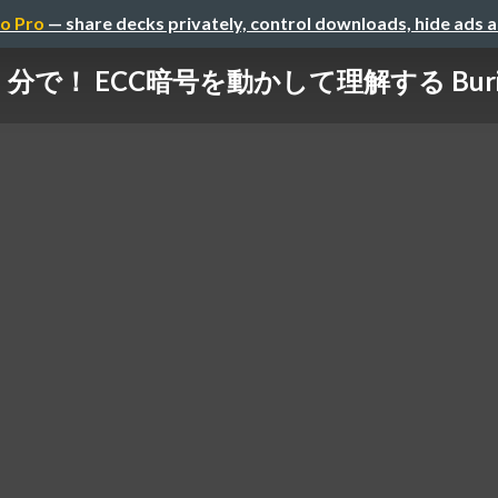
o Pro
— share decks privately, control downloads, hide ads 
）分で！ ECC暗号を動かして理解する BuriKai