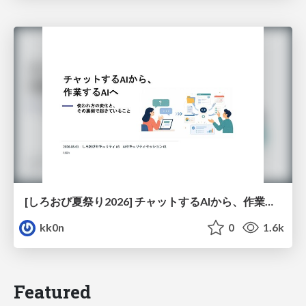
[しろおび夏祭り2026] チャットするAIから、作業するAIへ - 使われ方の変化と、その裏側で起きていること
kk0n
0
1.6k
Featured