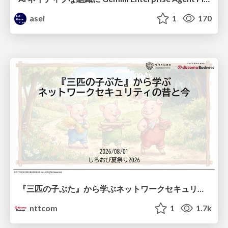
asei
1
170
『三匹の子ぶた』から学ぶネットワークセキュリティの昔と今 / Network Security: Then and Now Through the Lens of The Three Little Pigs
nttcom
1
1.7k