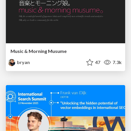
Music & Morning Musume
bryan
47
7.3k