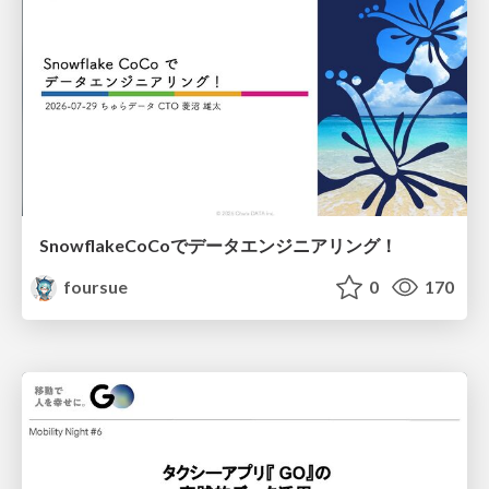
SnowflakeCoCoでデータエンジニアリング！
foursue
0
170