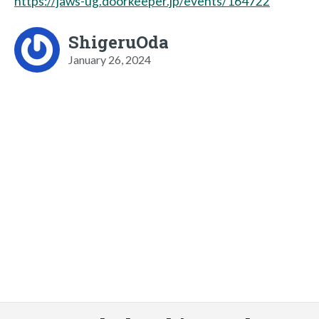
https://jaws-ug.doorkeeper.jp/events/164722
ShigeruOda
January 26, 2024