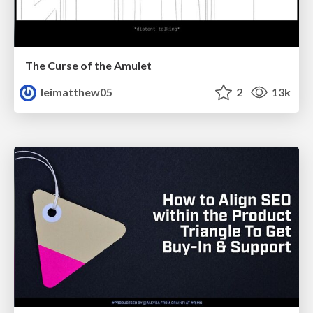
The Curse of the Amulet
leimatthew05
2
13k