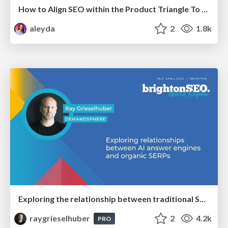
How to Align SEO within the Product Triangle To Get Buy-In & Support - #RIMC
aleyda
2
1.8k
Exploring the relationship between traditional SERPs and Gen AI search
raygrieselhuber
2
4.2k
PRO