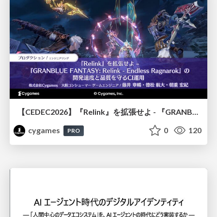
【CEDEC2026】『Relink』を拡張せよ - 『GRANBLUE FANTASY: Relink - Endless Ragnarok』の開発速度と品質を守るCI運用
cygames
0
120
PRO