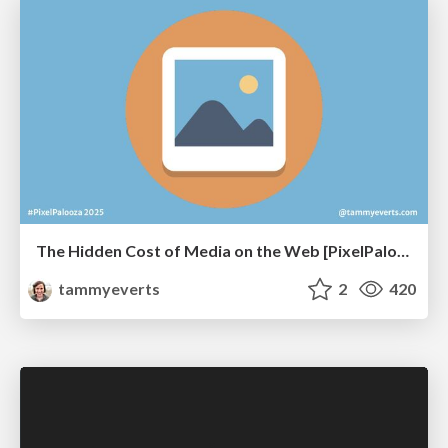
The Hidden Cost of Media on the Web [PixelPalooza 2025]
tammyeverts
2
420