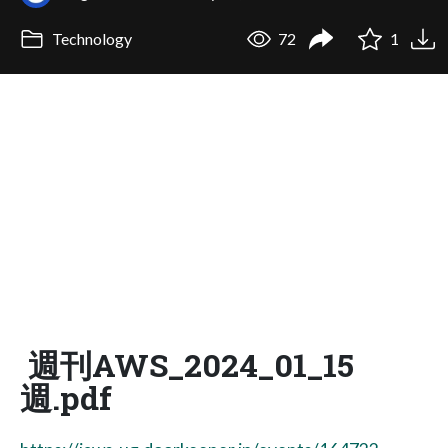
Technology
72
1
週刊AWS_2024_01_15
週.pdf