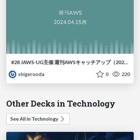
#28 JAWS-UG主催 週刊AWSキャッチアップ（2024/4/15週）
shigeruoda
0
220
Other Decks in Technology
See All in Technology