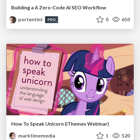
Building a A Zero-Code AI SEO Workflow
portentint
0
650
PRO
How To Speak Unicorn (iThemes Webinar)
marktimemedia
1
520