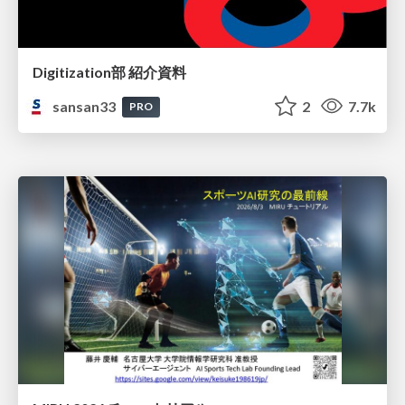
Digitization部 紹介資料
sansan33
2
7.7k
PRO