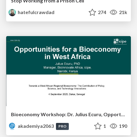
Stop Working from a Prison Cell
hatefulcrawdad
274
21k
Bioeconomy Workshop: Dr. Julius Ecuru, Opportunities for a Bioeconomy in West Africa
akademiya2063
1
190
PRO