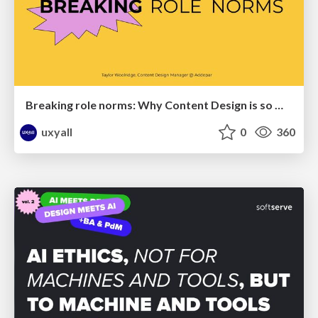
Breaking role norms: Why Content Design is so much more than writing copy - Taylor Woolridge
uxyall
0
360