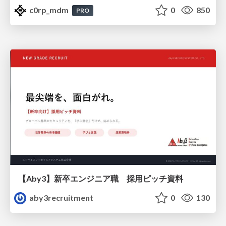
c0rp_mdm
0
850
PRO
【Aby3】新卒エンジニア職 採用ピッチ資料
aby3recruitment
0
130