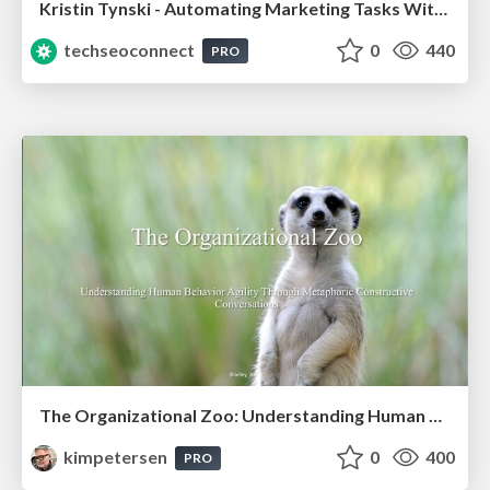
Kristin Tynski - Automating Marketing Tasks With AI
techseoconnect
0
440
PRO
The Organizational Zoo: Understanding Human Behavior Agility Through Metaphoric Constructive Conversations (based on the works of Arthur Shelley, Ph.D)
kimpetersen
0
400
PRO