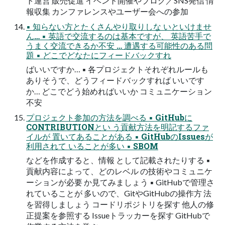
ト運営 販売促進 イベント開催やブログ／SNS発信 情
報収集 カンファレンスやユーザー会への参加
▪ 知らない方とたくさんやり取りしな いといけませ
ん… ▪ 英語で交流するのは基本ですが、 英語苦手で
うまく交流できるか不安 … 遭遇する可能性のある問
題 ▪ どこでどなたにフィードバックすれ
ばいいですか… ▪ 各プロジェクトそれぞれルールも
ありそうで、どうフィードバックすれば いいです
か… どこでどう始めればいいか コミュニケーション
不安
プロジェクト参加の方法を調べる ▪ GitHubに
CONTRIBUTIONとい う貢献方法を明記するファ
イルが 置いてあることがある ▪ GitHubのIssuesが
利用されて いることが多い ▪ SBOM
などを作成すると、情報 として記載されたりする ▪
貢献内容によって、どのレベル の技術やコミュニケ
ーションが必要 か見てみましょう ▪ GitHubで管理さ
れていることが 多いので、GitやGitHubの操作方 法
を習得しましょう コードリポジトリを探す 他人の修
正提案を参照する Issueトラッカーを探す GitHubで