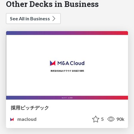
Other Decks in Business
See All in Business
採用ピッチデック
macloud
5
90k