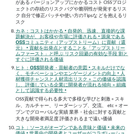
がある バージョンアップにかかるコスト OSSプロジ
ェクトの存続のリスク バグや脆弱性が発覚するリス
ク 自分で修正パッチや使い方のTipsな どを抱えるリ
スク
カネ：コストはかかる • 自発的、迅速、直接的な課
題解決が、お客様や市場に評価される • 源泉である
OSSコミュニティ（アップストリーム）に貢献（還
元） • 貢献を出発点とすることを「アップストリー
ムファースト」と呼ぶ リスク回避の有効な手段 割と
すぐに評価される価値
ヒト：OSS開発者・貢献者の意図 • スキルだけでな
く、モチベーションやエンゲージメントの向上 • 人
材獲得チャンスと人材流出リスク ◦ この価値を認識
し、評価している企業に開発者が流れる傾向 ◦ 組織
として認識する必要性 •
OSS貢献で得られる多大で多様な学びと刺激 ◦ スキ
ル、カルチャー、リーダーシップ、交流、 etc ◦ オー
プンでグローバルな実績 業界・社会に対する貢献と
大きな開発者満足度 評価されるまで遠い価値
コト：ソースがオープンである意味と価値 • 未来の
価値 • 世界中の開発者とユーザーがコラボレーショ