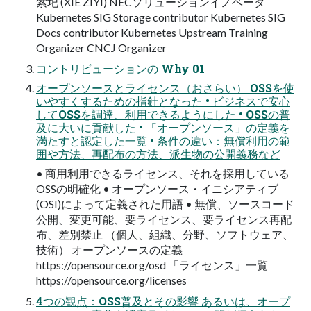
紫圯 (XIE ZIYI) NECソリューションイノベータ
Kubernetes SIG Storage contributor Kubernetes SIG
Docs contributor Kubernetes Upstream Training
Organizer CNCJ Organizer
コントリビューションの Why 01
オープンソースとライセンス（おさらい） OSSを使
いやすくするための指針となった • ビジネスで安心
してOSSを調達、利用できるようにした • OSSの普
及に大いに貢献した • 「オープンソース」の定義を
満たすと認定した一覧 • 条件の違い：無償利用の範
囲や方法、再配布の方法、派生物の公開義務など
• 商用利用できるライセンス、それを採用している
OSSの明確化 • オープンソース・イニシアティブ
(OSI)によって定義された用語 • 無償、ソースコード
公開、変更可能、要ライセンス、要ライセンス再配
布、差別禁止 （個人、組織、分野、ソフトウェア、
技術） オープンソースの定義
https://opensource.org/osd 「ライセンス」一覧
https://opensource.org/licenses
4つの観点：OSS普及とその影響 あるいは、オープ