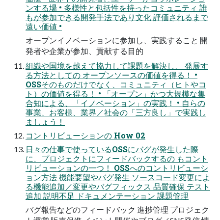
ンする場 • 多様性と包括性を持ったコミュニティ 誰
もが参加できる開発手法であり文化 評価されるまで
遠い価値 •
オープンイノベーションに参加し、実践すること 開
発者や企業が参加、貢献する目的
組織や国境を越えて協力して課題を解決し、 発展す
る方法としての オープンソースの価値を得る！ •
OSSそのものだけでなく、コミュニティ（ヒトやコ
ト）の価値を得る！ • 「オープン」かつ大規模な集
合知による、「イノベーション」の実践！ • 自らの
事業、お客様、業界／社会の「三方良し」で実践し
ましょう！
コントリビューションの How 02
日々の仕事で使っているOSSにバグが発生した際
に、プロジェクトにフィードバックするの もコント
リビューションの一つ！ OSSへのコントリビューシ
ョン方法 機能要望やバグ発生 ソースコード変更によ
る機能追加／変更やバグフィックス 品質確保 テスト
追加 説明不足 ドキュメンテーション 課題管理
バグ報告などのフィードバック 進捗管理 プロジェク