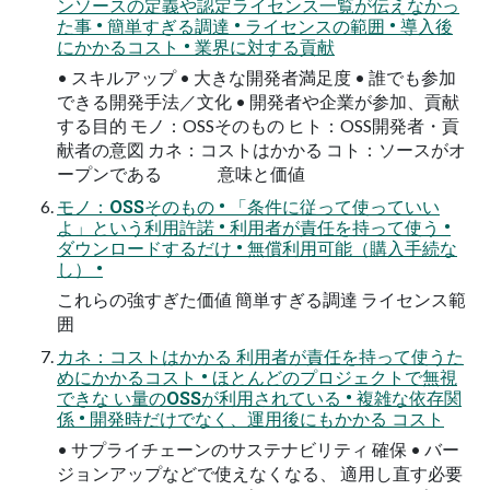
ンソースの定義や認定ライセンス一覧が伝えなかっ
た事 • 簡単すぎる調達 • ライセンスの範囲 • 導入後
にかかるコスト • 業界に対する貢献
• スキルアップ • 大きな開発者満足度 • 誰でも参加
できる開発手法／文化 • 開発者や企業が参加、貢献
する目的 モノ：OSSそのもの ヒト：OSS開発者・貢
献者の意図 カネ：コストはかかる コト：ソースがオ
ープンである 意味と価値
モノ：OSSそのもの • 「条件に従って使っていい
よ」という利用許諾 • 利用者が責任を持って使う •
ダウンロードするだけ • 無償利用可能（購入手続な
し） •
これらの強すぎた価値 簡単すぎる調達 ライセンス範
囲
カネ：コストはかかる 利用者が責任を持って使うた
めにかかるコスト • ほとんどのプロジェクトで無視
できな い量のOSSが利用されている • 複雑な依存関
係 • 開発時だけでなく、運用後にもかかる コスト
• サプライチェーンのサステナビリティ 確保 • バー
ジョンアップなどで使えなくなる、 適用し直す必要