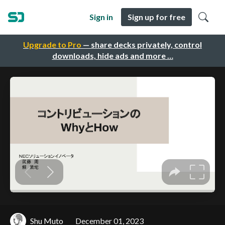
Sign in
Sign up for free
Upgrade to Pro
— share decks privately, control
downloads, hide ads and more …
Shu Muto
December 01, 2023