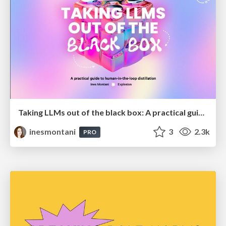
Taking LLMs out of the black box: A practical guide to human-in-the-loop distillation
inesmontani
3
2.3k
PRO