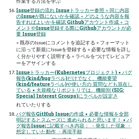
作業する方法を学ぶ
Issue登録の流れ Issueトラッカー参照 ◦ 同じ内容
のIssueが既にないかを確認 ◦ どのような内容を報
告すればよいかを確認 Githubアカウント作成 ◦ コ
メントやIssue登録する際にGithubアカウントが必
要 Issue登録
◦ 既存のIssueにコメントを追記する ◦ フォーマット
に沿って新規にIssueを登録する ◦ 必要な情報を詳し
く分かりやすく説明する ◦ ラベルをつけてレビュア
ーをアサインする
Issueトラッカー(Kubernetesプロジェクト) ▪ バグ
報告(kind/bugラベル)だけでなく、機能要望
(kind/featureラベル)や使い方の 質問なども混在し
ている ▪ 大規模なリポジトリでは、機能別 (SIG:
Special Interest Groups)にラベルが設定さ
れていたりする
バグ報告GitHub Issueの作成 ▪ 必要な情報を全部
明記するとスムーズに 進められると思います！ ▪ バ
グ報告Issueに記載すべき内容： ・発生した現象 ・
想定していた動作 ・再現手順