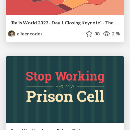
[Rails World 2023 - Day 1 Closing Keynote] - The Magic of Rails
eileencodes
38
2.9k