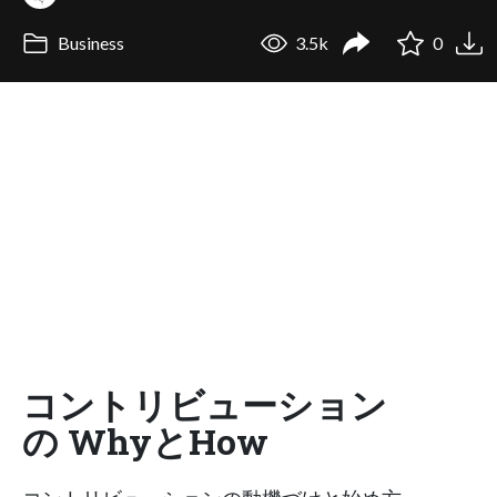
Business
3.5k
0
コントリビューション
の WhyとHow