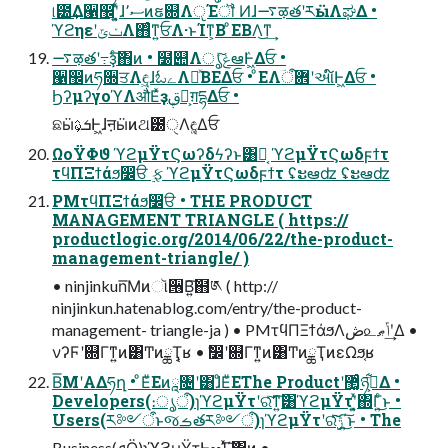
୲౰͢Δ੡඼ʹ͓͍ͯɺސ٬ͷຬ଍ΛੵΈॏ Ͷɺ࠷ऴతʹརӹΛಘΔ •
ϓϩηεʹݖݶΛ΋ͨͳ͍ਓΛ·ͱΊͳ͕Β ͦΕΒΛ͜ͳ͢
࠷ऴతʹ߹ҙͨ͠΋ͷ • ໰୊Λൃݟͯ͠ఆٛͰ͖Δਓ •
੡඼ͷཧ૝ਤΛඳ͖ɺಓےΛཱͯΒΕΔਓ • ͦΕΛؔ܎ऀʹઆ໌Ͱ͖Δਓ •
ϦʔμʔγοϓΛऔΕͯҙࢥܾఆ͕ग़དྷΔਓ •
ଛӹܭࢉ͕Ͱ͖ɺऩӹͷଥ౰ੑΛඳ͚Δਓ
ΩοΫΦϑ ϓϩμΫτϚωʔδϟʔͱ͸Կ͔ ϓϩμΫτϚωδϝϯτ
τϥΠΞϯάϧ෼ੳ ࣮ફ ϓϩμΫτϚωδϝϯτ ʢະఆʣ ʢະఆʣ
PMτϥΠΞϯάϧ෼ੳ • THE PRODUCT
MANAGEMENT TRIANGLE ( https://
productlogic.org/2014/06/22/the-product-
management-triangle/ )
• ninjinkun͞Μͷૉ੖Β͍͠຋༁ ( http://
ninjinkun.hatenablog.com/entry/the-product-
management- triangle-ja ) • PMτϥΠΞϯάϧΛڞ௨ݴޠʹ͢Δ •
νʔϜʹ଍Γͳ͍ͷ͸ͲͷྖҬ͔ʁ • ࣗ෼ʹ଍Γͳ͍ͷ͸ͲͷྖҬͷεΩϧ͔ʁ
B͞ΜʹΑΔཧղ • ͦΕͧΕͷཱ৔ʹ͸ɺͦΕͧΕThe Productʹ޲͚ͨཉٻ͕͋Δ •
Developers(։ൃऀ)ɿϓϩμΫτʹରͯ͠ͳ͍͠͸ϓϩμΫτʹ͓͍ͯ΍Γ͍ͨ͜ͱ •
Users(ར༻ऀͱજࡏతར༻ऀ)ɿϓϩμΫτʹର࣮ͯ͠ݱͯ͠΄͍͜͠ͱ • The
Business(ܦӦ)ɿϓϩμΫτͰೲΊͯ΄͍͠΋ͷ •