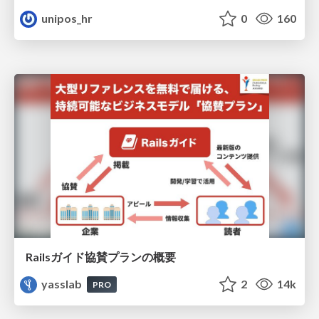
unipos_hr
0
160
Railsガイド協賛プランの概要
yasslab
2
14k
PRO