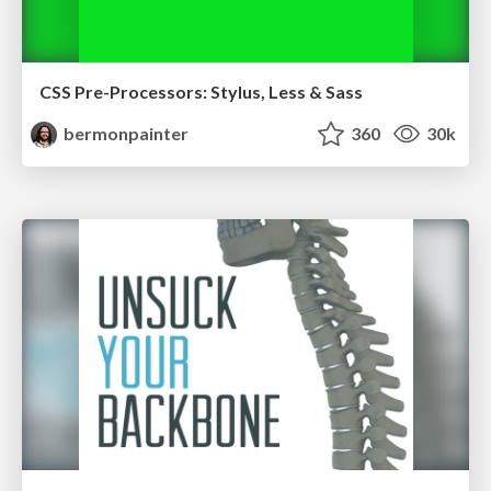
CSS Pre-Processors: Stylus, Less & Sass
bermonpainter
360
30k