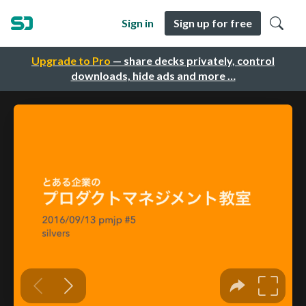
Sign in
Sign up for free
Upgrade to Pro
— share decks privately, control
downloads, hide ads and more …