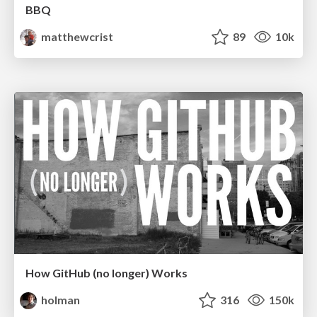
BBQ
matthewcrist
89
10k
How GitHub (no longer) Works
holman
316
150k