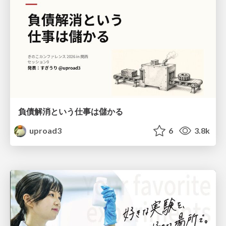
負債解消という仕事は儲かる
uproad3
6
3.8k