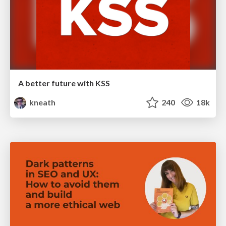
A better future with KSS
kneath
240
18k