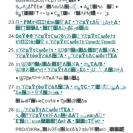
ཉٻΛ࣮ݱ͢ΔͨΊʹͦΕͧΕͷؔ܎ੑΛຒΊΔ໾ׂ͕ඞཁ͕ͩ… • AྖҬ͸ࠓେ෼ڧͦ͏ •
BྖҬ͸଍Γͳͦ͏ => ୲͏ͧʂ • CྖҬ͸େ෦෼ΛPM͕΍͍ͬͯͦ͏ => ୣ͏ͧʂ
݁Ռ • PMτϥΠΞϯάϧͷ෼ੳʹΑΓ • ϓϩμΫτΛ၆ᛌͯ͠ݟΔ͜ͱ͕Ͱ͖Δ •
଍Γͳ͍໾ׂ͕෼͔Δ • ଍Γͳ͍໾ׂΛิ͓͏ͱ͢Δʢކత໾ׂʣ
ΩοΫΦϑ ϓϩμΫτϚωʔδϟʔͱ͸Կ͔ ϓϩμΫτϚωδϝϯτ
τϥΠΞϯάϧ෼ੳ ࣮ફ ϓϩμΫτϚωδϝϯτ ʢະఆʣ ʢະఆʣ
࣮ફϓϩμΫτϚωδϝϯτ • Ϣʔβཁ๬ͷ΍Δɾ΍Βͳ͍Λ൑அ͠Α͏ •
ϓϩμΫτόοΫϩάΛ੔ཧ͠Α͏ • ࣮ࡍʹϓϩμΫτΛϚωδϝϯτͯ͠ΈΑ͏
࣮ફɿ Ϣʔβཁ๬ͷ΍Δɾ΍Βͳ͍Λ൑அ͠Α͏ • ۭനྖҬA/B •
Ϣʔβʔࢹ఺ͷཧղ • ϓϩμΫτΛద੾ʹݟΕΔ͔ • ࣮ݱՄೳੑΛ൑அͰ͖Δ͔
• Ϣʔβͷར༻ΛͲͷΑ͏ʹརӹ ΁స׵͢Δ͔
࣮ફɿ ϓϩμΫτόοΫϩάΛ੔ཧ͠Α͏ • ۭനྖҬC • Ͳ͜ʹ౤ࢿΛͯ͠։ൃྗΛूத
ͤ͞Δ͔ͷ൑அ • ਓʹΑͬͯ൑அ͕݁ߏҧ͏ •
௕ظతͳํ਑ͱͷϚονϯά • Ͳ͜ͷ໨ઢ͔Β࿩͍ͯ͠Δʁ
࣮ફ: ࣮ࡍʹϓϩμΫτΛϚωδϝϯτͯ͠ΈΑ͏ •
খن໛ͳϓϩμΫτνʔϜΛฤ੒Ͱ͖ΔΑ͏ʹ͠ɺ ݖݶͷҕৡΛߦͬͨ •
ͦΕʹ൐͏ମ੍มߋͷ࿩͸௕͘ͳΔͷͰׂѪ • ࣗ෼͸ϙΤϜ͚ͩݴ͏ͷͰ •
PRD/OKRͷ࡞੒ɺνʔϜฤ੒ɺεέδϡʔ ϧɺνʔϜ಺ͷମ੍౳͸͢΂͓ͯ·͔ͤ