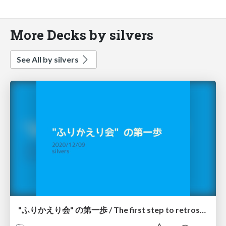
More Decks by silvers
See All by silvers
"ふりかえり会" の第一歩 / The first step to retrospective.