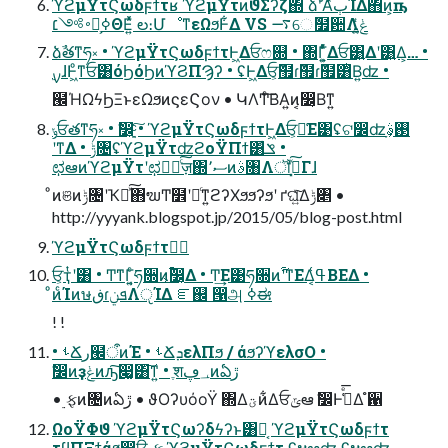
ϓϩμΫτϚωδϝϯτʁ ϓϩμΫτͷϑΣʔζ΍ ձࣾʹΑͬͯٻΊΔ΋ͷ͕ҧ͏
࠾༻׆ಈ͕ߦΘΕ͍ͯͯ ల։ՄೳͳεΩϧͰ͋Δ VS ࠷େެ໿਺Λݟ͚͍ͭͨ
ձࣾతͳཧ༝ • ϓϩμΫτϚωδϝϯτͰ͖Δਓෆ଍ • ΍Γ͕͍ͨͬͯΔਓ͸͍Δʹ͸͍Δ͕… •
࣮ࡍɺͰ͖ͦ͏ͳਓ͸όϦόϦͷϓϨΠϠʔ • ʢͰ͖Δਓ͕݉຿ɾ݉຿ɾ݉຿͸ͭΒ͍ʣ •
๬ΉΩϟϦΞͱεΩϧͷϛεϚον • ԿΛͲ͏ͨ͠ΒΑ͍ͷ͔෼͔Βͳ͍
ݸਓతͳཧ༝ • ࣗ෼ָ͕͍ͨ͠ • ϓϩμΫτϚωδϝϯτͰ͖Δਓ͕૿͑Ε͹ʢଟ෼ʣ࢓ࣄָ͕
ʹͳΔ • ݱ৔ʢϓϩμΫτʣϩοΫΠϯ͸ݏͩ •
ಛఆͷϓϩμΫτʹಛԽٕͨ͠ज़΍ސ٬ͷࣄ৘Λॏࢹ͓ͯ͠Γɺ
ͦͷଞͷݱ৔ʹҠಈͯ͠΋ຆͲ໾ʹཱͨͳ͍ϩʔΧϧϧʔϧʹ ґଘ͍ͯ͠Δݱ৅ •
http://yyyank.blogspot.jp/2015/05/blog-post.html
ϓϩμΫτϚωδϝϯτڭࣨ
ਓ͕ҭͭʹ͸ • Ͳ͏ͳΓ͍͔ͨཧ૝ͷ͕࢟෼͔Δ • Ͳ͏͢Ε͹ཧ૝ͷ࢟ʹͳΕΔ͔ߟ͑ΒΕΔ •
ͦͷͨΊͷษڧɾܦݧΛੵΊΔ ೝ஌ ൑அ ߦಈ
! !
• ࢀՃر๬ऀͷΈ • ࢀՃܕελΠϧ / άϧʔϓελσΟ •
ࣗ෼ͷҙݟͷԡ͠෇͚͸͠ͳ͍ • ֶश؀ڥͷఏڙ
• ࣮ફͷ৔ͷఏڙ • ϑΟʔυόοΫ ΍Δؾͷ͋Δਓݶఆ ࣗ෼Ͱߟ͑ͤ͞Δ ํ਑
ΩοΫΦϑ ϓϩμΫτϚωʔδϟʔͱ͸Կ͔ ϓϩμΫτϚωδϝϯτ
τϥΠΞϯάϧ෼ੳ ࣮ફ ϓϩμΫτϚωδϝϯτ ʢະఆʣ ʢະఆʣ