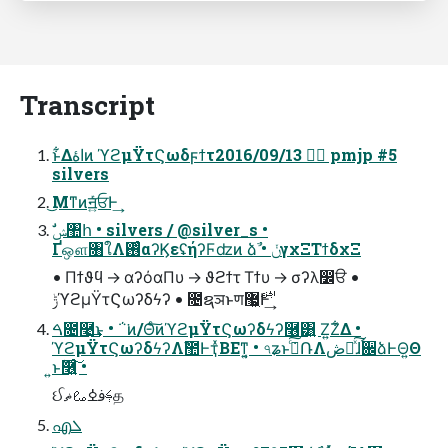
Transcript
ͱ͋Δاۀͷ ϓϩμΫτϚωδϝϯτڭࣨ 2016/09/13 pmjp #5
silvers
͜Μͳͷॻ͍ͯͨਓͰ͢
Ґஔ৘ใΛ࢖ͬͨαʔϏεʢήʔϜʣͷ ձࣾ • ݩγχΞΤϯδχΞ
• Πϯϑϥ → αʔόαΠυ → ϑϩϯτ Τϯυ → σʔλ෼ੳ •
ݱϓϩμΫτϚωʔδϟʔ • ೔ຊञͱण͕࢘޷͖Ͱ͢
ࠓ೔࿩͢͜ͱ • ΅͘ͷ/Θͨ͠ͷϓϩμΫτϚωʔδϟʔ࿦͸͍ Ζ͍Ζ͋Δ •
ϓϩμΫτϚωʔδϟʔΛࣾ಺ͰҭͯΒΕͳ͍͔ • ৭ʑͱࢼͨ݁͠ՌΛڞ༗ͯ͠ɺ࠙਌ձͰΘ͍Θ
͍ͱٞ࿦͍ͨ͠ •
ઈࢍࢼߦࡨޡத
എܠ