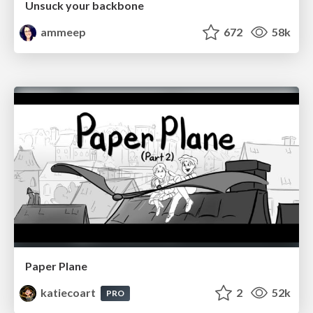
Unsuck your backbone
ammeep
672
58k
Paper Plane
katiecoart
2
52k
PRO