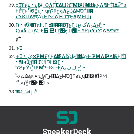
ϙΤϜͷྫ • ʮ͓໰͍߹ΘͤΛૹ͖ͬͯͯ͘ΕΔϢʔβ͞ Μ͸ɺ੡඼ͷ͜ͱΛ೤৺ʹߟ͍͑ͯΔਓͳͷ
Ͱɺʰ͋Γ͕ͱ͏ʱͬͯݴΘΕ͍ͨʯ • ʮήʔϜը໘Λݟଓ͚ΔΜ͡Όͳͯ͘ɺ΋ͬ
ͱϓϨΠΛखܰʹ͢Δ͜ͱͰɺܠ৭Λָ͠Ή ͳͲ͓Ͱ͔͚Λָ͠ΜͰཉ͍͠ʯ
݁Ռ • গਓ਺ͳͷͰɺͳʹ΋͔΋΍Βͳ͍ͱ͍͚ͳ ͍ɺͱ͍͏ঢ়گΛ࡞Δ͜ͱ͕Ͱ͖ͨ •
Ϛωδϝϯτ͢Δ্Ͱࣗ෼ʹ଍Γͳ͍΋ͷ͕ Կ͔෼͔ͬͨ • ϓϩμΫτʹର͢Δ *ॴ༗*
ҙࣝ
·ͱΊ
·ͱΊ • ࣮ࡍʹϛχPMͱ࣮ͯ͠ફͰ͖Δ৔Λఏڙ͠ɺ͓ޓ͍ʹٞ࿦͢Δ͜ͱͰ PMΛޮ཰Α͘ҭ੒Ͱ͖ͳ͍͔ߟ͑ͨ
• ٞ࿦ͷ݁Ռ͕ਖ਼͍͔͠͸͋·ΓॏཁͰ͸ͳ͍ •
ϓϩμΫτʹ͍ͭͯɺPMʹ͍ͭͯߟ͑ɺߦಈͰ͖Δ؀ڥ࡞Γ͕Ͱ͖ ͨ •
·ͩ·ͩࢼߦࡨޡத • ʮ͜Μͳ͜ͱ΍Δͱ͍͍Μ͡Όͳ͍͔ͳʁʯʮࣗ෼͸͜͏΍ͬͯPM
ʹͳͬͨͧʂʯΈ͍ͨͳ࿩͕͋Ε͹ڭ͍͑ͯͩ͘͞ʂ
͝ਗ਼ௌ͋Γ͕ͱ͏͍͟͝·ͨ͠
SpeakerDeck