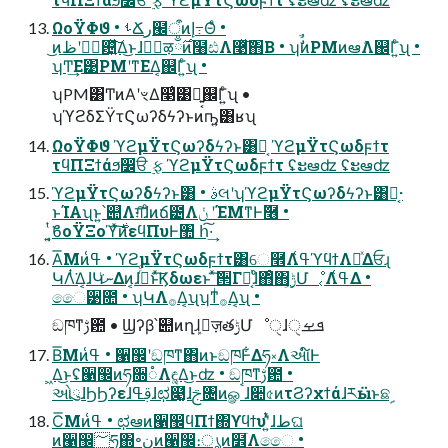
ΩοΫΦϑ • ࢀՃر๬ऀͷإ߹Θͤ •
͜ͷڭࣨʹظ଴͍ͯ͠Δ͜ͱɺڭࣨऴྃ࣌ͷ໨ඪΛ࿩ͯ͠΋Β͏ • ʮࣗࣾͷPMͷఆٛΛ஌Γ͍ͨʯ •
ʮͲ͏͢Ε͹PMʹͳΕΔ͔஌Γ͍ͨʯ •
ʮPM͸ͲͷΑ͏ʹৼΔ෣͑͹ྑ͍͔஌Γ͍ͨʯ •
ʮϓϩδΣΫτϚωʔδϟʔͱͷҧ͍͸ʁʯ
ΩοΫΦϑ ϓϩμΫτϚωʔδϟʔͱ͸Կ͔ ϓϩμΫτϚωδϝϯτ
τϥΠΞϯάϧ෼ੳ ࣮ફ ϓϩμΫτϚωδϝϯτ ʢະఆʣ ʢະఆʣ
ϓϩμΫτϚωʔδϟʔͱ͸ • ࣄલʹʮϓϩμΫτϚωʔδϟʔͱ͸Կ͔·
ͱΊΑ͏ʯͱ͍͏՝୊Λग़͠ɺͦͷճ౴Λݩ ʹΈΜͳͰٞ࿦ •
͍͔ͭ͘ϐοΫΞοϓͯ࣍͠ͷεϥΠυͰ঺ հ͠·͢
A͞Μͷߟ͑ • ϓϩμΫτϚωδϝϯτ͸େ࿮Λߟ͑ϓϥϯΛཱͯΔਓɻ
ԿΛͭ͘Δ͔ɺԿނͭ͘Δͷ͔ɺ࡞ͬͨͱͯ͠Ϗδωεͱ ͯ͠੒Γཱ͔ͭɺͦ΋ͦ΋࣮ݱ͕Մೳ͔Λߟ͑Δ •
ෛ͏੹೚ • ʮԿΛ࡞Δ͔ʯʮͳͥ࡞Δ͔ʯ •
ඞཁͳࢹ఺ • Ϣʔβ՝୊ͷղܾɺٕज़త࣮ݱՄೳੑɺܦࡁੑ
B͞Μͷߟ͑ • ੡඼ʹඞཁͳ΋ͷͱඞཁͰ͋Δཧ༝Λઆ໌Ͱ
͖Δ͜ͱʢ੡඼ͷཧ૝૾Λඳ͚Δ͜ͱʣ • ඞཁͳࢹ఺ •
ઓུɺϦϦʔεɺࢥߟɺಛ௃͚ͮɺࢢ৔ͷௐ ࠪɺ૊৫ͷτϨʔχϯάɺརӹͱଛࣦ
C͞Μͷߟ͑ • ಛఆͷ੡඼ϥΠϯ΍ϒϥϯυʹ͍ͭͯɺطଘ
ͷ੡඼؅ཧ΍৽نͷ੡඼։ൃͷ໾ׂΛෛ͏ •