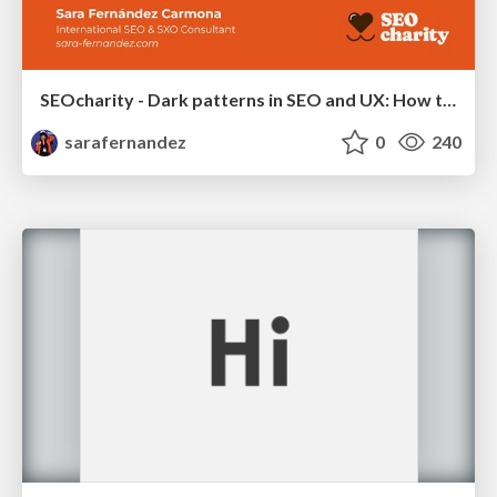
SEOcharity - Dark patterns in SEO and UX: How to avoid them and build a more ethical web
sarafernandez
0
240