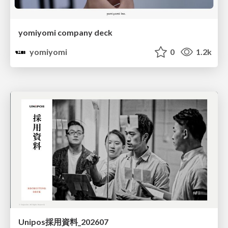
yomiyomi company deck
yomiyomi
0
1.2k
Unipos採用資料_202607