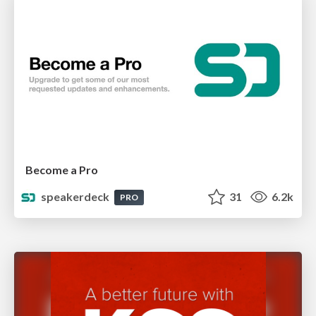
Become a Pro
speakerdeck
31
6.2k
PRO