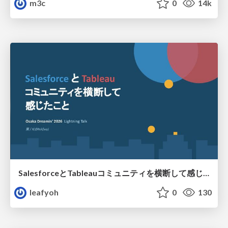
m3c
0
14k
SalesforceとTableauコミュニティを横断して感じたこと（Osaka Dreamin）
leafyoh
0
130