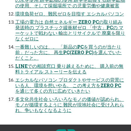
の使用、そして採掘場所で の児童労働や健康被害
環境負荷ゼロ、難民ゼロを目指す エシカルパソコン
工場の電力は 自然エネルギー ZERO PCの取り組み
発送時の プラスチック緩衝材ゼロ 「中古」PCの マ
ーケットで戦わない 輸出とリサイクルで 廃棄を限り
なくゼロに
一番難しいのは、、 「新品のPCを買うのが当たり
前」だった方に、 再生PC(ZERO PC)を選んでいた
だくこと。
LINEでの相談窓口 乗り越えるために、 購入前の無
料トライアル ストーリーを伝える
エシカルなパソコン プロダクトやサービスの背景に
いる人、環境を想いやる。 この考え方をZERO PC
を通じて多くの方に広めていきたい
多文化共生社会 いろいろなモノの価値が認められ、
モノが循環するように 難民が現地社会に受け入れら
れ、争いもなくなるように