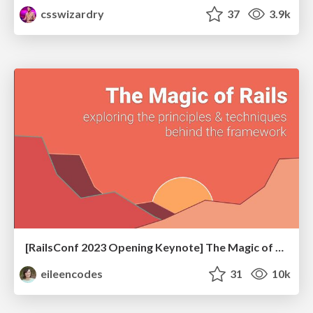
csswizardry
37
3.9k
[RailsConf 2023 Opening Keynote] The Magic of Rails
eileencodes
31
10k