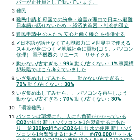
バーが正社員として働いてい ます。
難民
難民申請者 母国での紛争・迫害が理由で日本へ避難
日本語が話せないため ・経済的貧困 ・社会的孤立
難民申請中 の人たち 安心と働く機会 を提供する
✔日本語が話せなくても即戦力に ✔世界中で使える
スキルが身につく ✔地域社会に貢献(ゴミ、パソコン
修理） 電子機器の リユース リサイクル
動かない/古すぎる：99% 動く/古くない：1% 事業構
想段階ではこう考えていました
いざ集め出してみたら、、 動かない/古すぎる：
70% 動く/古くない：30%
いざ集め出してみたら、、 パソコンを再生しよう！
動かない/古すぎる：70% 動く/古くない：30%
「環境難民」
パソコンは環境にも、人にも負荷がかかっている
CO2の排出 新しいパソコンを1台製造するにあた
り、 約300kg相当のCO2を排出 水の使用 新しいパ
ソコンを1台製造するにあたり、 約70,000リットル
の水を使用 紛争鉱物の使用 紛争を助長する紛争鉱物