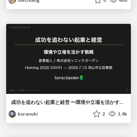
成功を追わない起業と経営 〜環境や立場を活かす戦略（Homing 2026）
kuranuki
2
1.4k