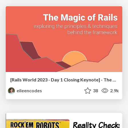
[Rails World 2023 - Day 1 Closing Keynote] - The Magic of Rails
eileencodes
38
2.9k