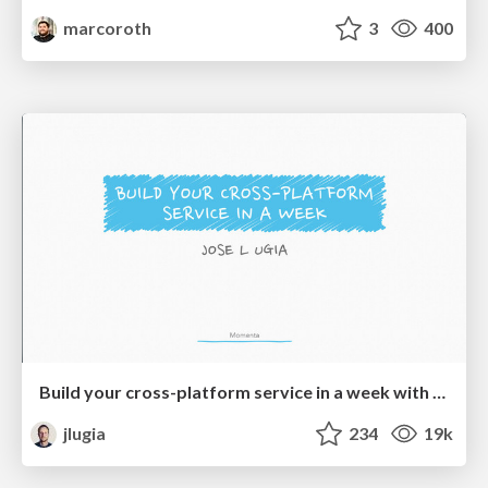
marcoroth
3
400
Build your cross-platform service in a week with App Engine
jlugia
234
19k