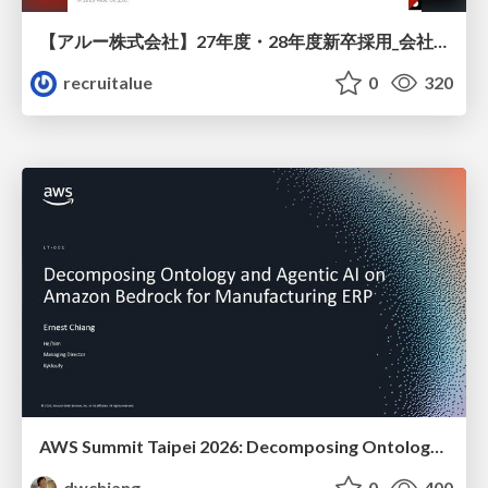
【アルー株式会社】27年度・28年度新卒採用_会社説明資料
recruitalue
0
320
AWS Summit Taipei 2026: Decomposing Ontology and Agentic AI - Using Amazon Bedrock to Bring Living Water to Manufacturing ERP
dwchiang
0
400