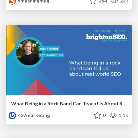
smashingmag
254
22k
What Being in a Rock Band Can Teach Us About Real World SEO
427marketing
0
1.1k