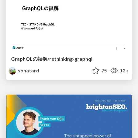
GraphQLの誤解/rethinking-graphql
sonatard
75
12k