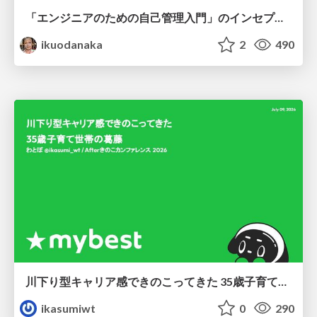
「エンジニアのための自己管理入門」のインセプションデッキ/Inception Deck of Self-Management beginner's guide book
ikuodanaka
2
490
川下り型キャリア感できのこってきた 35歳子育て世帯の葛藤
ikasumiwt
0
290