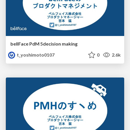
bellFace PdM 5decision making
t_yoshimoto0107
0
2.6k