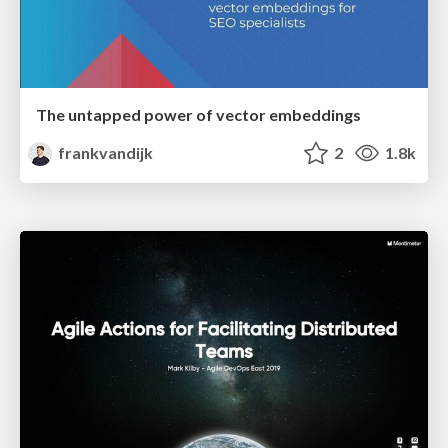
The untapped power of vector embeddings
frankvandijk
2
1.8k