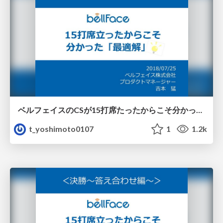
ベルフェイスのCSが15打席たったからこそ分かった最適解
t_yoshimoto0107
1
1.2k