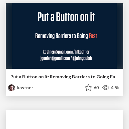
Put a Button on it: Removing Barriers to Going Fast.
kastner
60
4.5k