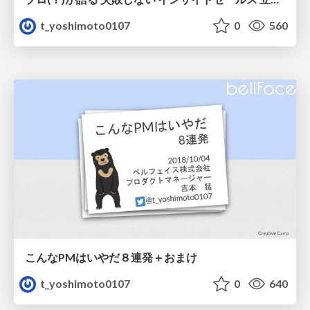
t_yoshimoto0107
0
560
こんなPMはいやだ８連発＋おまけ
t_yoshimoto0107
0
640