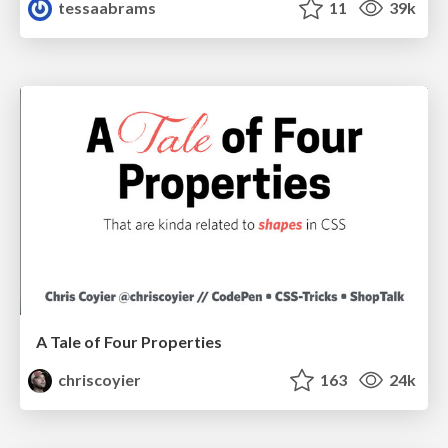
tessaabrams
11
39k
A Tale of Four Properties
chriscoyier
163
24k