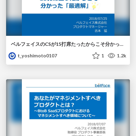
ベルフェイスのCSが15打席たったからこそ分かった最適解（解答）
t_yoshimoto0107
1
1.2k