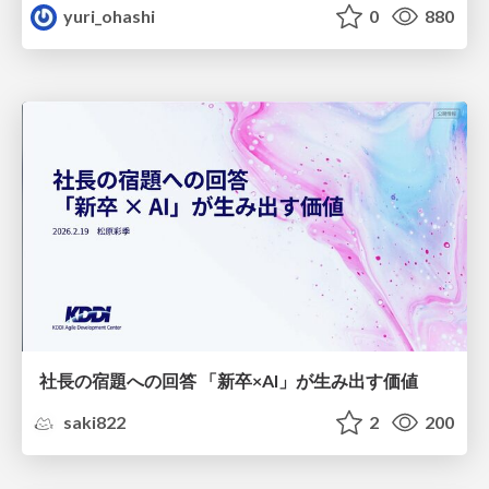
yuri_ohashi
0
880
社長の宿題への回答 「新卒×AI」が生み出す価値
saki822
2
200