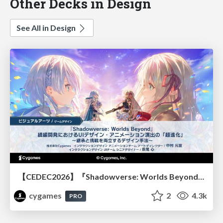
Other Decks in Design
See All in Design
【CEDEC2026】『Shadowverse: Worlds Beyond』続編開発におけるUIデザイン・アニメーション演出の「超進化」 ～継承と挑戦を両立するデザイン手法～
cygames
2
4.3k
PRO