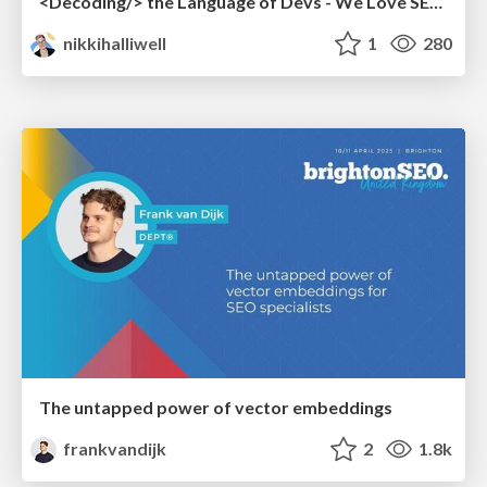
<Decoding/> the Language of Devs - We Love SEO 2024
nikkihalliwell
1
280
The untapped power of vector embeddings
frankvandijk
2
1.8k