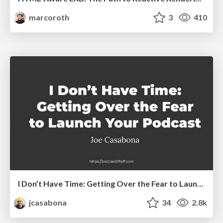
marcoroth
3
410
I Don’t Have Time: Getting Over the Fear to Launch Your Podcast
jcasabona
34
2.8k