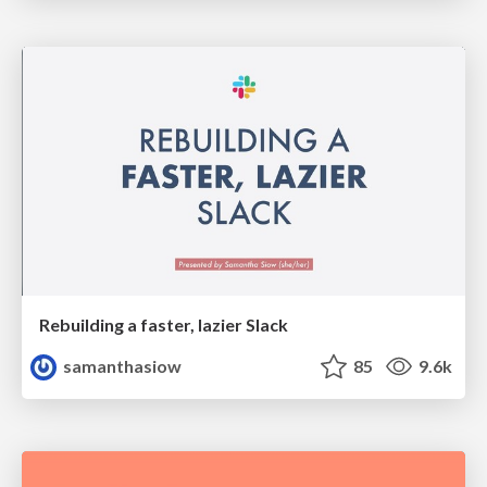
Rebuilding a faster, lazier Slack
samanthasiow
85
9.6k