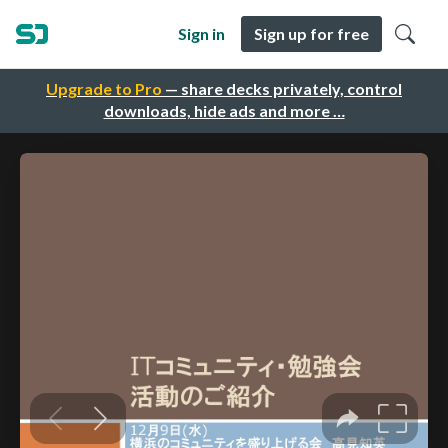
Sign in
Sign up for free
Upgrade to Pro
— share decks privately, control
downloads, hide ads and more …