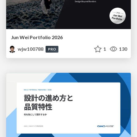
Jun Wei Portfolio 2026
wjw100788
1
130
PRO