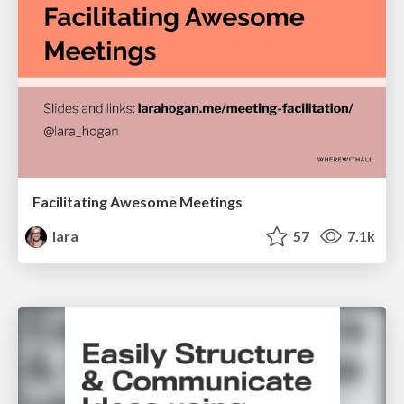
Facilitating Awesome Meetings
lara
57
7.1k