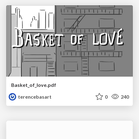
Basket_of_love.pdf
terencebasart
0
240