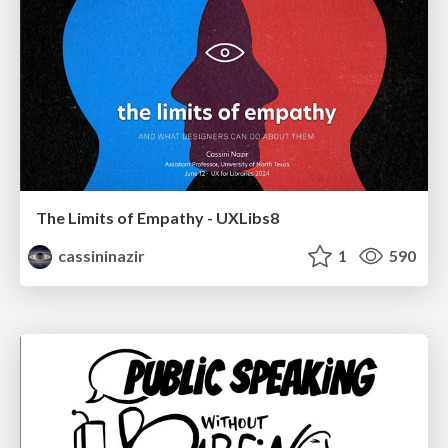
The Limits of Empathy - UXLibs8
cassininazir
1
590