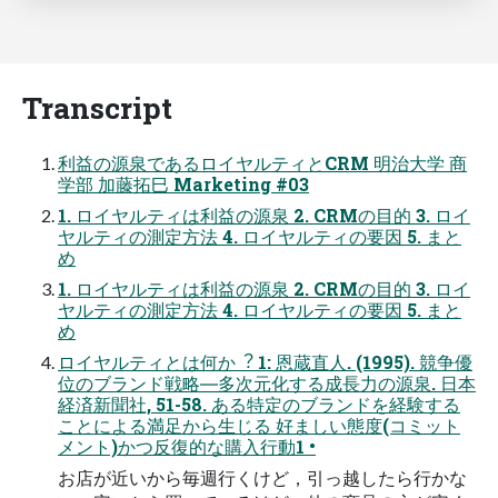
Transcript
利益の源泉であるロイヤルティとCRM 明治⼤学 商
学部 加藤拓⺒ Marketing #03
1. ロイヤルティは利益の源泉 2. CRMの⽬的 3. ロイ
ヤルティの測定⽅法 4. ロイヤルティの要因 5. まと
め
1. ロイヤルティは利益の源泉 2. CRMの⽬的 3. ロイ
ヤルティの測定⽅法 4. ロイヤルティの要因 5. まと
め
ロイヤルティとは何か︖ 1: 恩蔵直⼈. (1995). 競争優
位のブランド戦略―多次元化する成⻑⼒の源泉. ⽇本
経済新聞社, 51-58. ある特定のブランドを経験する
ことによる満⾜から⽣じる 好ましい態度(コミット
メント)かつ反復的な購⼊⾏動1 •
お店が近いから毎週⾏くけど，引っ越したら⾏かな