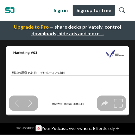
Sign in
Sign up for free
Upgrade to Pro
— share decks privately, control
downloads, hide ads and more …
·
Your Podcast. Everywhere. Effortlessly.
→
SPONSORED