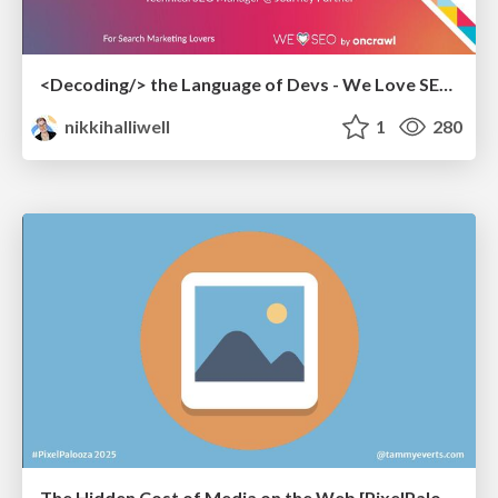
<Decoding/> the Language of Devs - We Love SEO 2024
nikkihalliwell
1
280
The Hidden Cost of Media on the Web [PixelPalooza 2025]