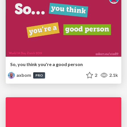
So, you think you're a good person
axbom
2
2.1k
PRO