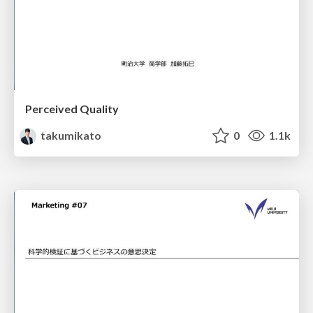
Perceived Quality
takumikato
0
1.1k