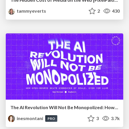
tammyeverts
2
430
The AI Revolution Will Not Be Monopolized: How open-source beats economies of scale, even for LLMs
inesmontani
3
3.7k
PRO