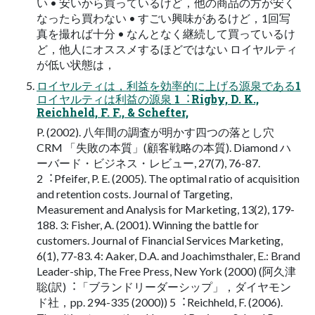
い • 安いから買っているけど，他の商品の⽅が安く
なったら買わない • すごい興味があるけど，1回写
真を撮れば⼗分 • なんとなく継続して買っているけ
ど，他⼈にオススメするほどではない ロイヤルティ
が低い状態は，
ロイヤルティは，利益を効率的に上げる源泉である1
ロイヤルティは利益の源泉 1︓Rigby, D. K.,
Reichheld, F. F., & Schefter,
P. (2002). ⼋年間の調査が明かす四つの落とし⽳
CRM 「失敗の本質」(顧客戦略の本質). Diamond ハ
ーバード・ビジネス・レビュー, 27(7), 76-87.
2︓Pfeifer, P. E. (2005). The optimal ratio of acquisition
and retention costs. Journal of Targeting,
Measurement and Analysis for Marketing, 13(2), 179-
188. 3: Fisher, A. (2001). Winning the battle for
customers. Journal of Financial Services Marketing,
6(1), 77-83. 4: Aaker, D.A. and Joachimsthaler, E.: Brand
Leader-ship, The Free Press, New York (2000) (阿久津
聡(訳)︓「ブランドリーダーシップ」，ダイヤモン
ド社，pp. 294-335 (2000)) 5︓Reichheld, F. (2006).