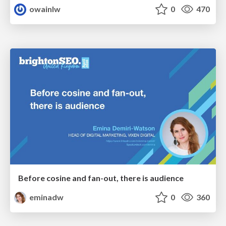
owainlw
0
470
Before cosine and fan-out, there is audience
eminadw
0
360