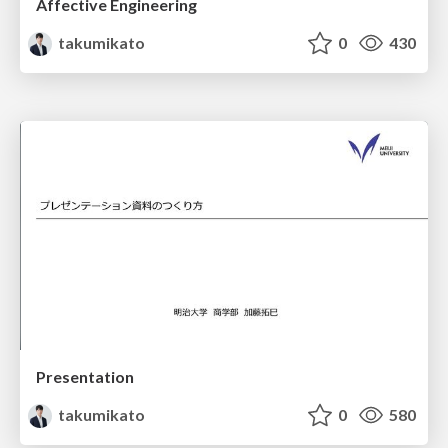
Affective Engineering
takumikato
0
430
Presentation
takumikato
0
580