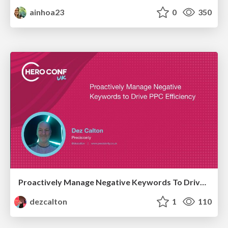
ainhoa23
0
350
Proactively Manage Negative Keywords To Drive PPC Efficiency Hero Conf / Brighton SEO 2026
dezcalton
1
110