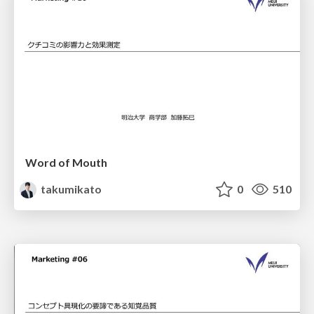
Word of Mouth
takumikato
0
510