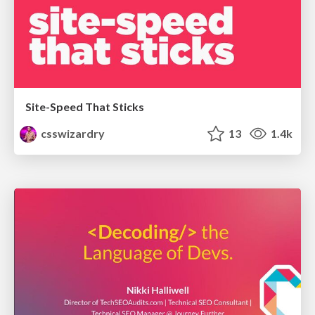
Site-Speed That Sticks
csswizardry
13
1.4k