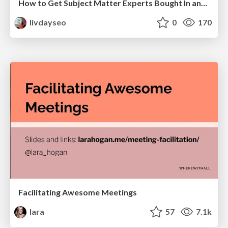
How to Get Subject Matter Experts Bought In and Actively Contributing to SEO & PR Initiatives.
livdayseo
0
170
Facilitating Awesome Meetings
lara
57
7.1k