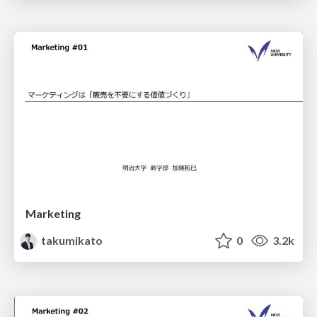
Marketing
takumikato
0
3.2k