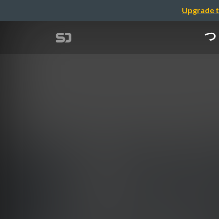
Upgrade t
つ