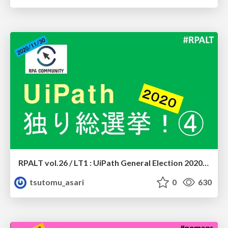
RPALT vol.26 / LT1 : UiPath General Election 2020 #4
tsutomu_asari
0
630