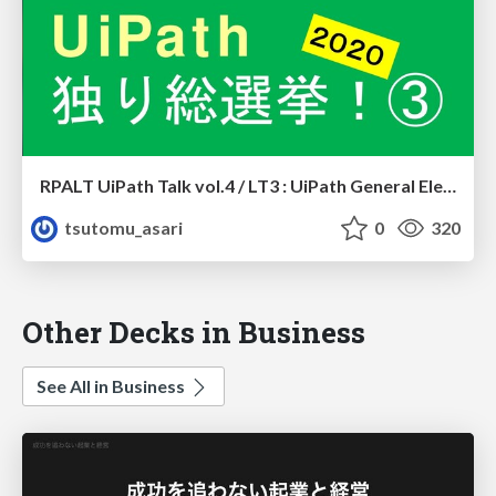
RPALT UiPath Talk vol.4 / LT3 : UiPath General Election 2020 #3
tsutomu_asari
0
320
Other Decks in Business
See All in Business