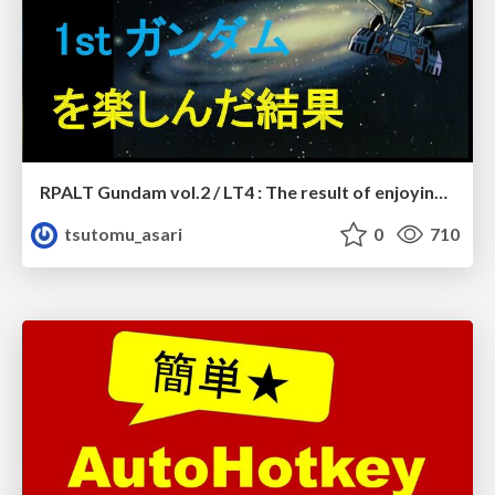
RPALT Gundam vol.2 / LT4 : The result of enjoying First Gundam with an RPA brain
tsutomu_asari
0
710