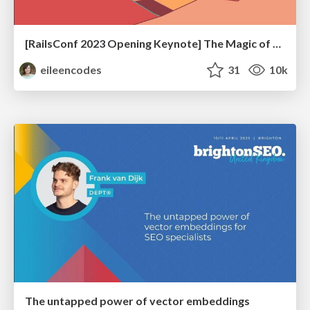
[RailsConf 2023 Opening Keynote] The Magic of Rails
eileencodes
31
10k
The untapped power of vector embeddings