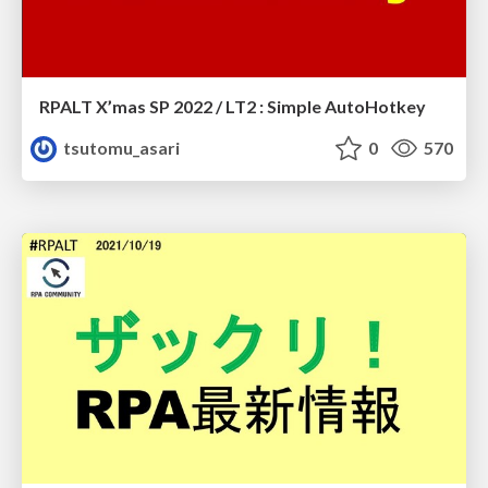
RPALT X’mas SP 2022 / LT2 : Simple AutoHotkey
tsutomu_asari
0
570