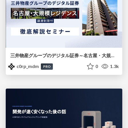
三井物産グループのデジタル証券～名古屋・大規模レジデンス～徹底解説セミナー
c0rp_mdm
0
1.3k
PRO