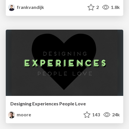
frankvandijk
2
1.8k
Designing Experiences People Love
moore
143
24k