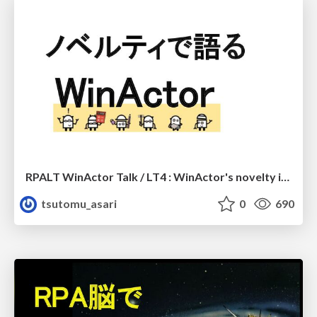
RPALT WinActor Talk / LT4 : WinActor's novelty introduction
tsutomu_asari
0
690