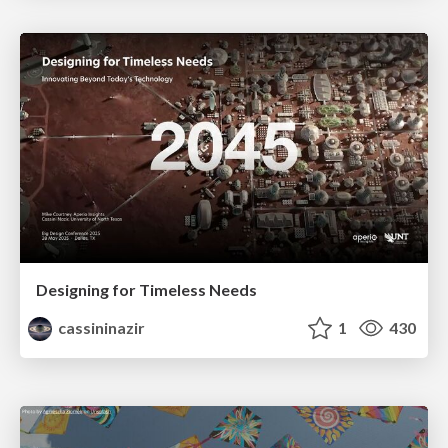
Designing for Timeless Needs
cassininazir
1
430