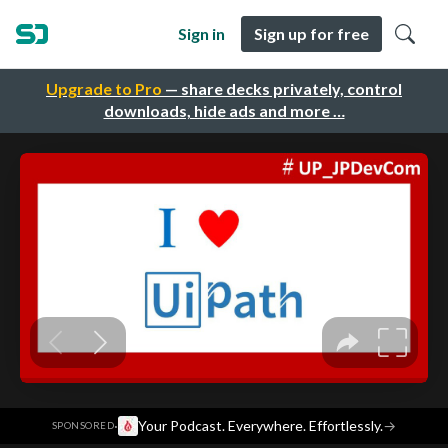
Sign in
Sign up for free
Upgrade to Pro
— share decks privately, control
downloads, hide ads and more …
·
Your Podcast. Everywhere. Effortlessly.
→
SPONSORED