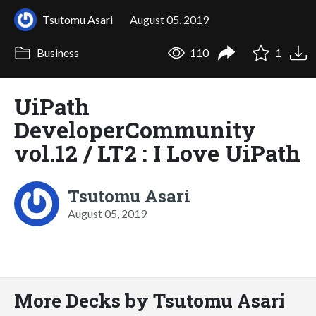
Tsutomu Asari
August 05, 2019
Business
110
1
UiPath
DeveloperCommunity
vol.12 / LT2 : I Love UiPath
Tsutomu Asari
August 05, 2019
More Decks by Tsutomu Asari