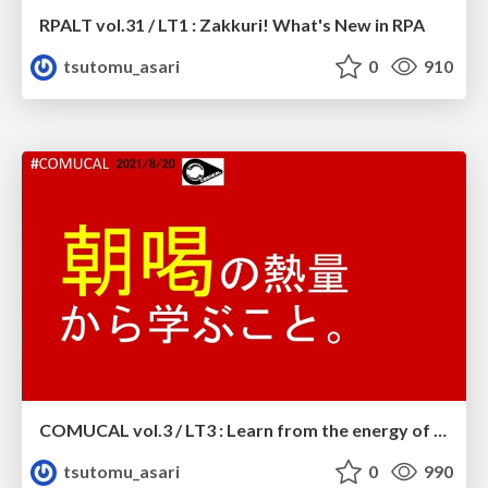
RPALT vol.31 / LT1 : Zakkuri! What's New in RPA
tsutomu_asari
0
910
COMUCAL vol.3 / LT3 : Learn from the energy of ASAKATSU.
tsutomu_asari
0
990