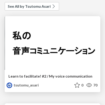
See All by Tsutomu Asari
Learn to facilitate! #2 / My voice communication
tsutomu_asari
0
70