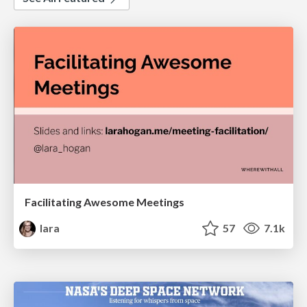
Facilitating Awesome Meetings
lara
57
7.1k