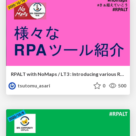
RPALT with NoMaps / LT3 : Introducing various RPA tools
tsutomu_asari
0
500