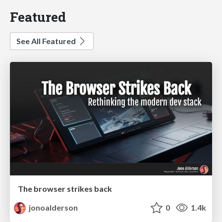
Featured
See All Featured
The browser strikes back
jonoalderson
0
1.4k