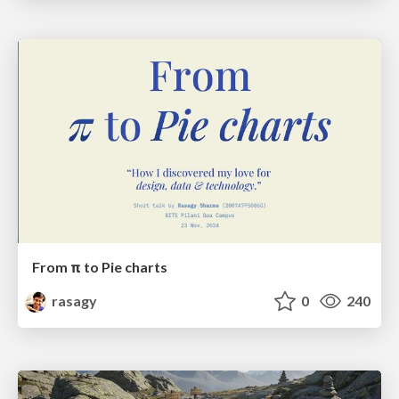
From π to Pie charts
rasagy
0
240