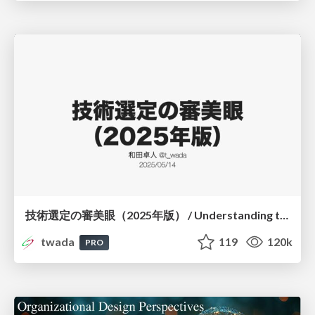
技術選定の審美眼（2025年版） / Understanding the Spiral of Technologies 2025 edition
twada
119
120k
PRO