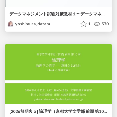
データマネジメント試験対策教材１〜データマネジメント基礎〜
yoshimura_datam
1
570
[2026前期火５] 論理学（京都大学文学部 前期 第10回）「論理学の哲学——意味とは何か（Tonkと推論主義）」