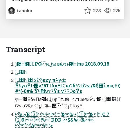
tanoku
273
27k
Transcript
ݱ৔Ͱ໾ཱͭPOͷݪଇ ʙώτͱ޲͖߹͏ίπʙ 2018.09.18
ࣗݾ঺հ
ΫϥγοΫԻָ޷͖ͷ*5ΤϯδχΞɺϚωʔδϟʔɺίʔν /&$৘ใ γεςϜζ
#*(-0#& Ϋϥ΢υϫʔΫε νʔϜϘοΫε
ٕज़ސ໰ ΞδϟΠϧ૊৫վֵ υϝΠϯۦಈઃܭ 71P& ਓࣄ෦௕ ੍౓ ૊৫ͮ͘Γ
ίʔν αʔϏε։ൃ ٕज़ސ໰ࣾ ։ൃΤϯδχΞ
ͭͷڧΈ ③ &% ①&C 7
②9; !% DDD $&%&
"A/>