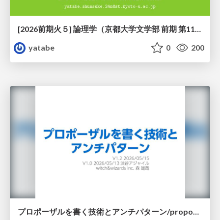
[2026前期火５] 論理学（京都大学文学部 前期 第11回）「ハーモニー：三層モデルと保存拡大」
yatabe
0
200
プロポーザルを書く技術とアンチパターン/proposal-writing-and-antipatterns