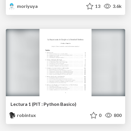
moriyuya
13
3.6k
Lectura 1 (PIT : Python Basico)
robintux
0
800