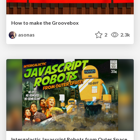
How to make the Groovebox
asonas
2
2.3k
Intergalactic Javascript Robots from Outer Space