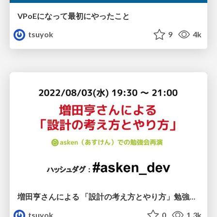
VPoEになって最初にやったこと
tsuyok
9
4k
増田亨さんによる 「設計の考え方とやり方」勉強会オープニング
tsuyok
0
1.3k