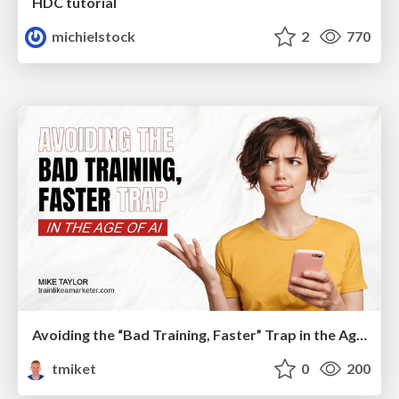
HDC tutorial
michielstock
2
770
Avoiding the “Bad Training, Faster” Trap in the Age of AI
tmiket
0
200