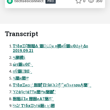
techseoconnect
0
350
PRO
Transcript
ΤϯδχΞͱͯ͠੒௕͢Δ ʹ͸Կ͕ඞཁ͔ʁ ʙ͢΂ͯͷਓ͸มΘΔ͜ͱ͕Ͱ͖Δʙ
2019.09.21
ࠓ೔͓఻͍͑ͨ͜͠ͱ
ώτ͸มΘΓ·͢
ଞਓ͸ม͑ΒΕ·͢
ࠓ೔ͷ಺༰
ΤϯδχΞͷօ༷ʹ ੒௕ʹ͍ͭͯΠϯλϏϡʔΛ͍ͯ͠· ͢ ͦͷ݁ՌͱϝιουΛަ͓͑ͯ࿩͠· ͢
ϓϩάϥϛϯάͳͲͷ಺༰ͷ࿩͸ ͋͑ͯͤͣʹ
੒௕͢ΔͨΊͷ ౔୆ͷΑ͏ͳ࿩Λ͠·͢
ʲલఏʳ ΤϯδχΞϦϯά૊৫ ͱ͍͏ࢹ఺