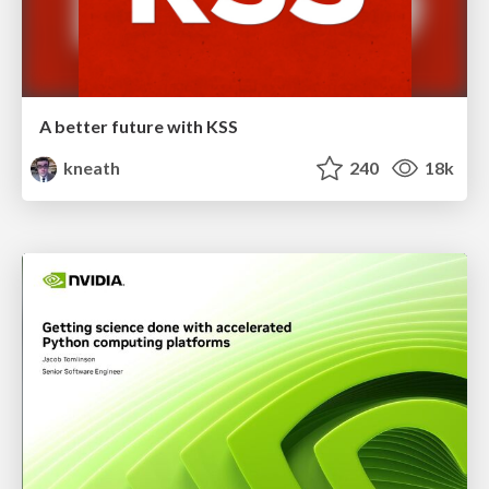
A better future with KSS
kneath
240
18k