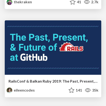
thekraken
41
2.7k
RailsConf & Balkan Ruby 2019: The Past, Present, and Future of Rails at GitHub
eileencodes
141
35k