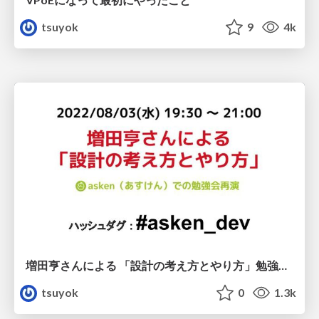
tsuyok
9
4k
増田亨さんによる 「設計の考え方とやり方」勉強会オープニング
tsuyok
0
1.3k