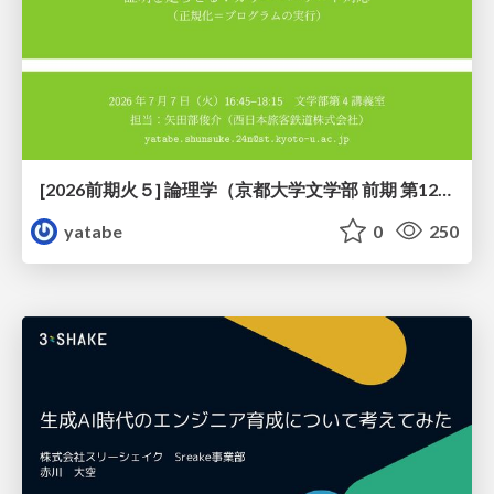
[2026前期火５] 論理学（京都大学文学部 前期 第12回）「証明を走らせる：カリー・ハワード対応」
yatabe
0
250