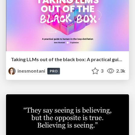
Taking LLMs out of the black box: A practical guide to human-in-the-loop distillation
inesmontani
3
2.3k
PRO