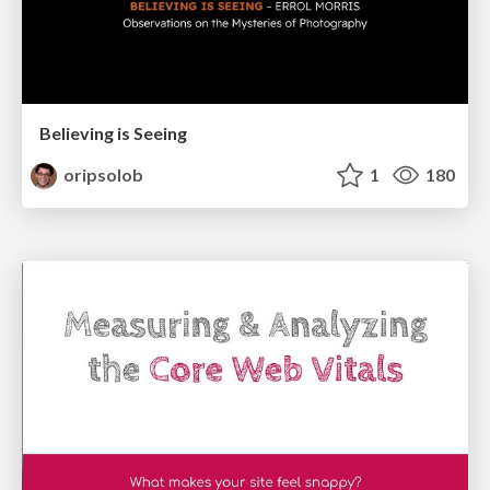
Believing is Seeing
oripsolob
1
180