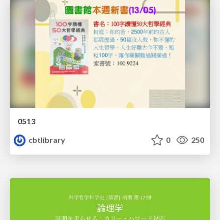
0513
cbtlibrary
0
250