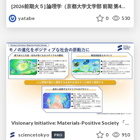
[2026前期火５] 論理学（京都大学文学部 前期 第4回）「 ならば（→）の導入と証明ネット」
yatabe
0
530
Visionary Initiative: Materials-Positive Society 「モノの進化をポジティブな社会の原動力に」｜Science Tokyo（東京科学大学）
sciencetokyo
0
910
PRO