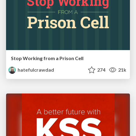
Stop Working from a Prison Cell
hatefulcrawdad
274
21k