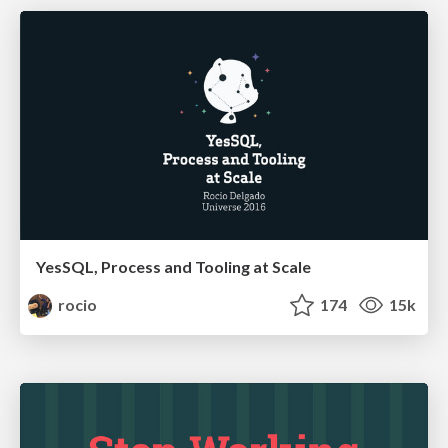
YesSQL, Process and Tooling at Scale
rocio
174
15k