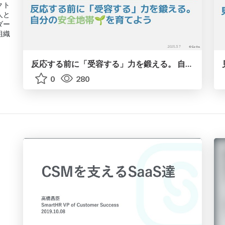
クト
人と
ダー
組織
反応する前に「受容する」力を鍛える。 自分の安全地帯🌱 を育てよう / Cultivating and sharing ventral vagal safety.
0
280