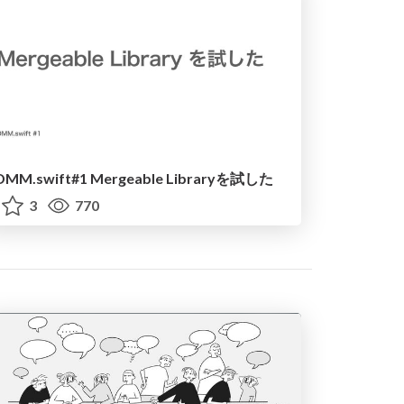
DMM.swift#1 Mergeable Libraryを試した
3
770