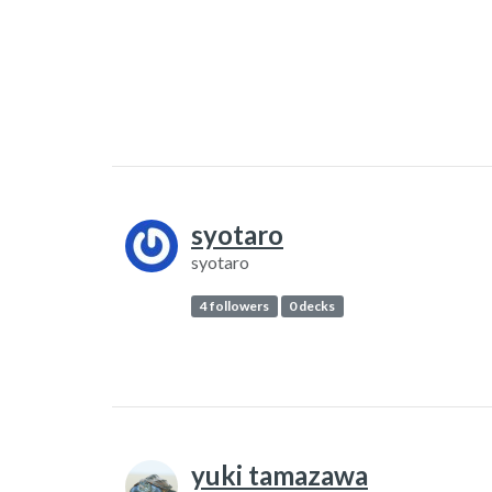
syotaro
syotaro
4 followers
0 decks
yuki tamazawa