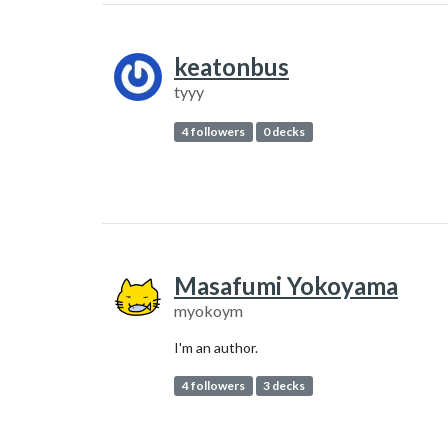
keatonbus
tyyy
4 followers
0 decks
Masafumi Yokoyama
myokoym
I'm an author.
4 followers
3 decks