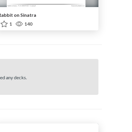
Rabbit on Sinatra
1
140
hed any decks.