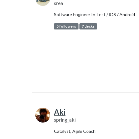
srea
Software Engineer In Test / iOS / Android
5 followers
7 decks
Aki
spring_aki
Catalyst, Agile Coach