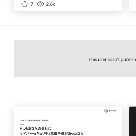
7
2.6k
This user hasn't publis