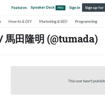
Speaker Deck
Features
Sign in
Sign up for
PRO
n
How-to & DIY
Marketing & SEO
Programming
 / 馬田隆明 (@tumada)
This user hasn't publis