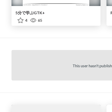
5分で学ぶGTK+
4
65
This user hasn't publis