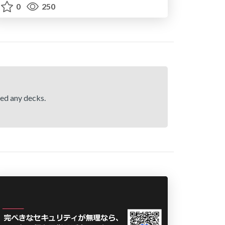
0
250
hed any decks.