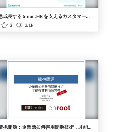
急成長する SmartHR を支えるカスタマーサクセスの組織変遷
3
2.1k
擁抱開源：企業應如何善用開源技術，才能得其利而防其弊 - 加強版