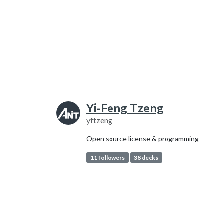
Yi-Feng Tzeng
yftzeng
Open source license & programming
11 followers
38 decks