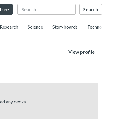
Search
 free
Research
Science
Storyboards
Technology
View profile
hed any decks.