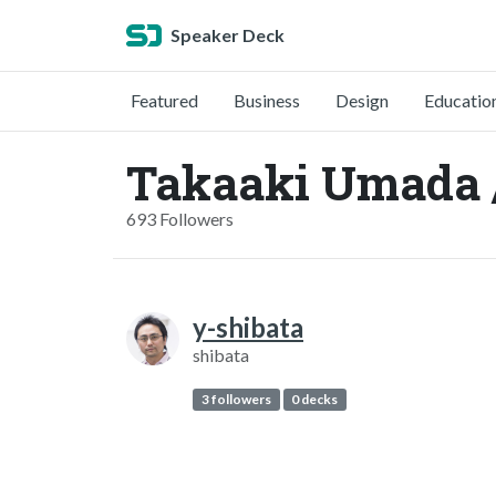
Speaker Deck
Featured
Business
Design
Educatio
Takaaki Umada
693 Followers
y-shibata
shibata
3 followers
0 decks