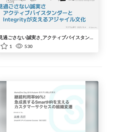
見過ごさない誠実さ_アクティブバイスタンダーとIntegrityが支えるアジャイル文化 / integrity-and-active-bystander
1
530