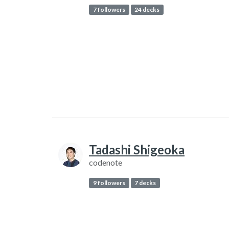
7 followers
24 decks
Tadashi Shigeoka
codenote
9 followers
7 decks