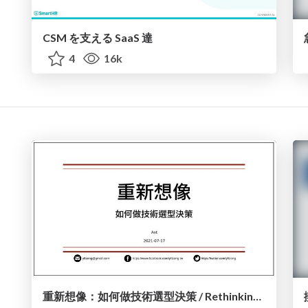
CSM を支える SaaS 達
4
16k
重新想像：如何做技術選型決策 / Rethinking : Technical Decision