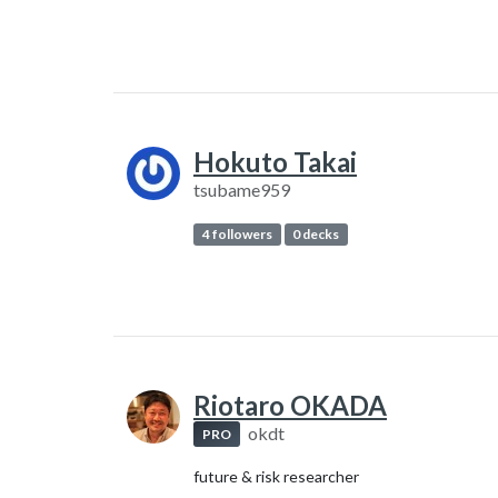
Hokuto Takai
tsubame959
4 followers
0 decks
Riotaro OKADA
okdt
PRO
future & risk researcher