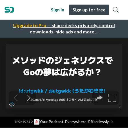
Sign in
Sign up for free
Upgrade to Pro
— share decks privately, control
downloads, hide ads and more …
·
Your Podcast. Everywhere. Effortlessly.
→
SPONSORED