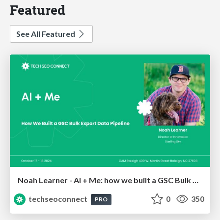
Featured
See All Featured
Noah Learner - AI + Me: how we built a GSC Bulk Export data pipeline
techseoconnect
0
350
PRO