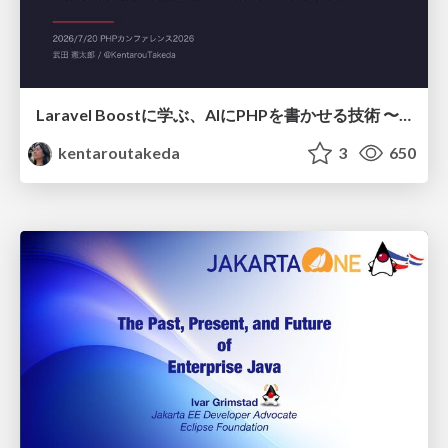
Laravel Boostに学ぶ、AIにPHPを書かせる技術 〜OSSの実装から蒸留するエージェント制御の王道〜
kentaroutakeda
3
650