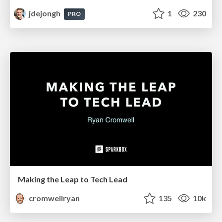
jdejongh
1
230
PRO
Making the Leap to Tech Lead
cromwellryan
135
10k