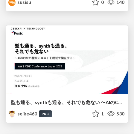
susisu
0
140
型も通る、synthも通る、それでも危ない 〜AIのCDKの権限とコストを機械で検証する〜 / It Passes Type Checks, It Passes Synth Checks, but It’s Still Risky — Automatically Verifying Permissions and Costs in AI’s CDK —
seike460
1
530
PRO