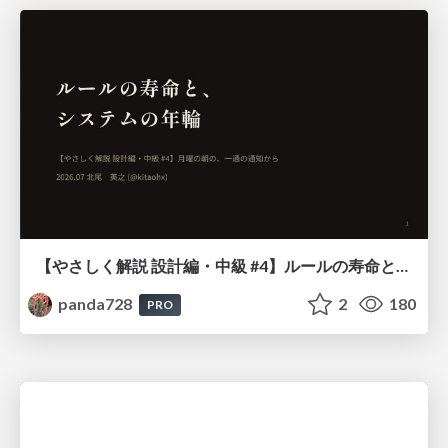
【やさしく解説 設計編・中級 #4】ルールの寿命と、システムの年輪
panda728
2
180
PRO