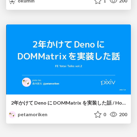
okumin
1
200
2年かけて Deno に DOMMatrix を実装した話 / How I implemented DOMMatrix in Deno over two years
petamoriken
0
200