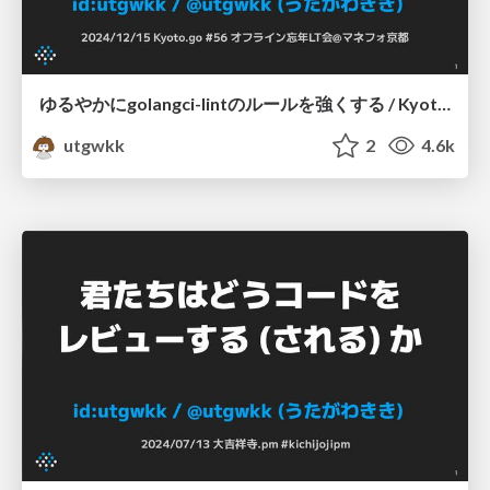
ゆるやかにgolangci-lintのルールを強くする / Kyoto.go #56
utgwkk
2
4.6k