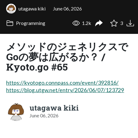
utagawa kiki
June 06, 2026
Programming
1.2k
3
メソッドのジェネリクスで
Goの夢は広がるか？ /
Kyoto.go #65
https://kyotogo.connpass.com/event/392816/
https://blog.utgw.net/entry/2026/06/07/123729
utagawa kiki
June 06, 2026