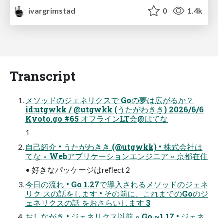
ivargrimstad
0
1.4k
Transcript
メソッドのジェネリクスで Goの夢は広がるか？
id:utgwkk / @utgwkk (うたがわきき) 2026/6/6
Kyoto.go #65 オフラインLT会@はてな
1
自己紹介 • うたがわきき (@utgwkk) • 株式会社は
てな ◦ Webアプリケーションエンジニア ◦ 京都在住
• 好きなパッケージはreﬂect 2
今日の流れ • Go 1.27で導入されるメソッドのジェネ
リク スの話をします • その前に、これまでのGoのジ
ェネリクスの話 をおさらいします 3
おしながき • ジェネリクス以前 ◦ Go ~1.17 • ジェネ