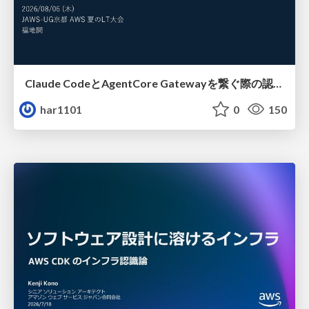
Claude CodeとAgentCore Gatewayを繋ぐ際の認証認可 / Authentication and authorization when connecting Claude Code with AgentCore Gateway
har1101
0
150