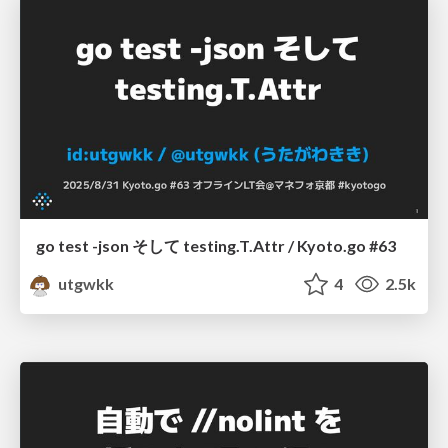
go test -json そして testing.T.Attr / Kyoto.go #63
utgwkk
4
2.5k