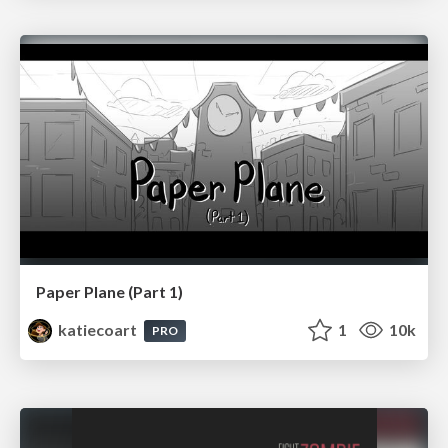
Paper Plane (Part 1)
katiecoart
1
10k
PRO