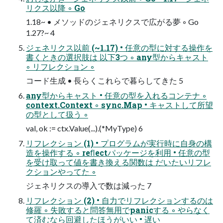
リクス以降 ◦ Go
1.18~ • メソッドのジェネリクスで広がる夢 ◦ Go
1.27?~ 4
ジェネリクス以前 (~1.17) • 任意の型に対する操作を
書くときの選択肢は 以下3つ ◦ any型からキャスト
◦ リフレクション ◦
コード生成 • 長らくこれらで暮らしてきた 5
any型からキャスト • 任意の型を入れるコンテナ ◦
context.Context ◦ sync.Map • キャストして所望
の型として扱う ◦
val, ok := ctx.Value(...).(*MyType) 6
リフレクション (1) • プログラムが実行時に自身の構
造を操作する ◦ reﬂectパッケージを利用 • 任意の型
を受け取って値を書き換える関数は だいたいリフレ
クションやってた ◦
ジェネリクスの導入で数は減った 7
リフレクション (2) • 自力でリフレクションするのは
修羅 ◦ 失敗すると問答無用でpanicする ◦ やらなく
て済むなら回避したほうがいい • 遅い