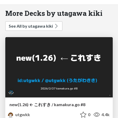
More Decks by utagawa kiki
See All by utagawa kiki
new(1.26) ← これすき / kamakura.go #8
utgwkk
0
4.4k