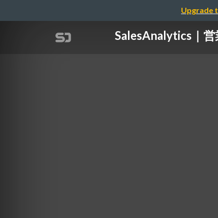
Upgrade t
SalesAnaly