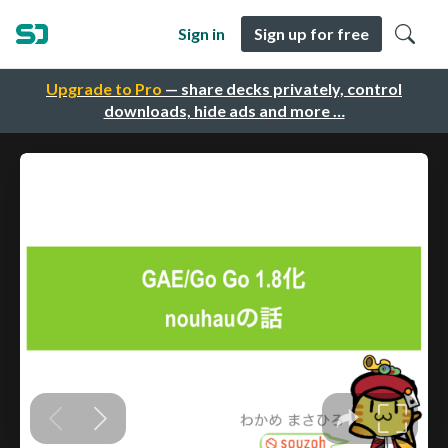
Sign in
Sign up for free
Upgrade to Pro
— share decks privately, control
downloads, hide ads and more …