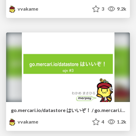
vvakame
3
9.2k
go.mercari.io/datastore はいいぞ！ / go.mercari.io/datastore is pretty good!
vvakame
4
1.2k