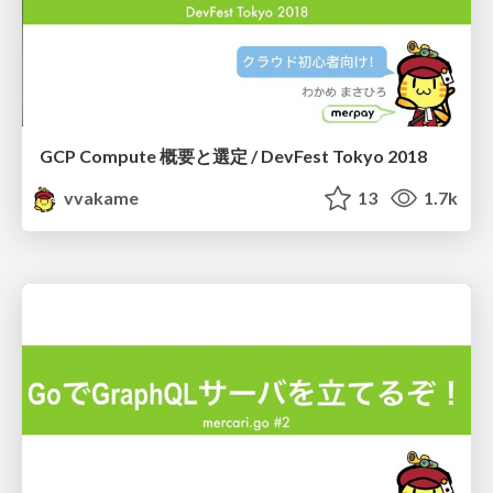
GCP Compute 概要と選定 / DevFest Tokyo 2018
vvakame
13
1.7k