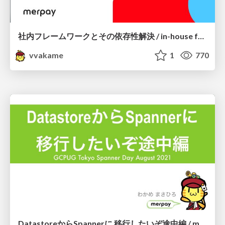
社内フレームワークとその依存性解決 / in-house framework and its dependency management
vvakame
1
770
DatastoreからSpannerに 移行したいぞ途中編 / migrate Datastore to Spanner in progress