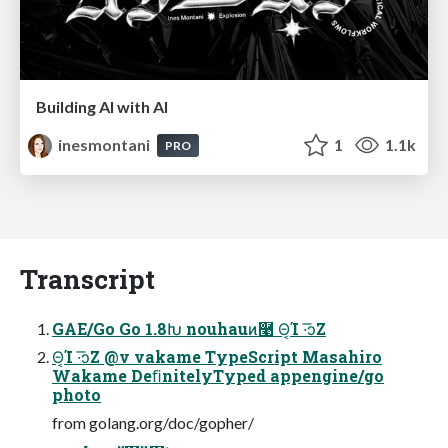
Building AI with AI
inesmontani
1
1.1k
PRO
Transcript
GAE/Go Go 1.8Խ nouhauͷ࿩ Θ͔Ί ·͞ͻΖ
Θ͔Ί ·͞ͻΖ @v vakame TypeScript Masahiro
Wakame DeﬁnitelyTyped appengine/go
photo
from golang.org/doc/gopher/