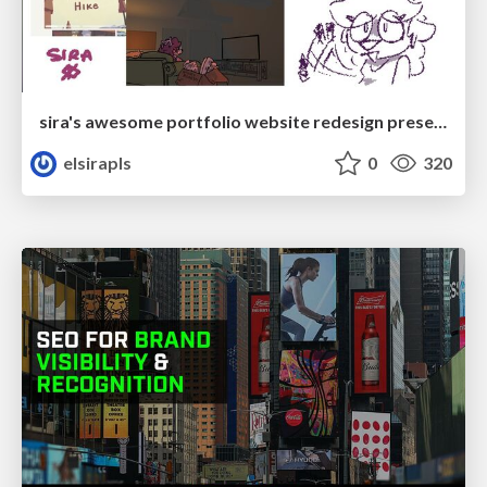
sira's awesome portfolio website redesign presentation
elsirapls
0
320