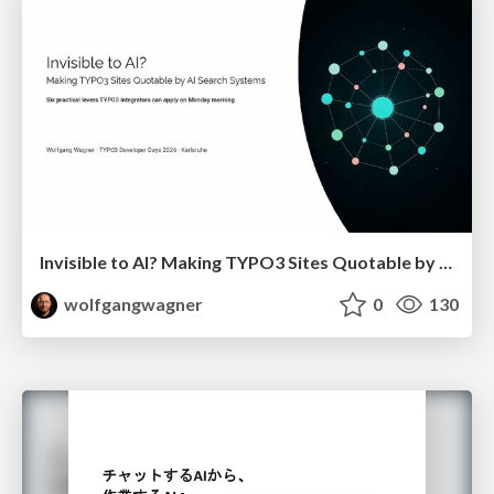
Invisible to AI? Making TYPO3 Sites Quotable by AI Search Systems
wolfgangwagner
0
130