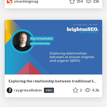
smashingmag
254
22k
Exploring the relationship between traditional SERPs and Gen AI search
raygrieselhuber
2
4.2k
PRO