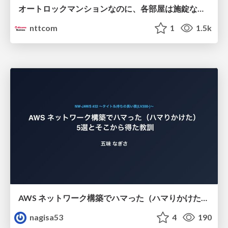
オートロックマンションなのに、各部屋は施錠なし！？ 攻撃者が組織内ネットワークで大暴れする理由 / The Front Door Is Locked, but the Rooms Are Wide Open: Why Attackers Move Freely Inside Enterprise Networks
nttcom
1
1.5k
AWS ネットワーク構築でハマった（ハマりかけた） 5選とそこから得た教訓
nagisa53
4
190