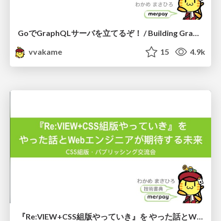
GoでGraphQLサーバを立てるぞ！ / Building GraphQL server by go
vvakame
15
4.9k
『Re:VIEW+CSS組版やっていき』を やった話とWebエンジニアが期待する未来 / CSS Publishinng for Web Developers