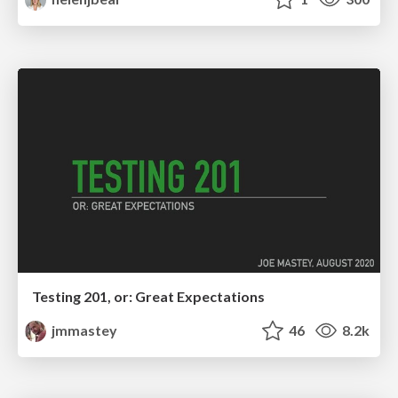
Testing 201, or: Great Expectations
jmmastey
46
8.2k