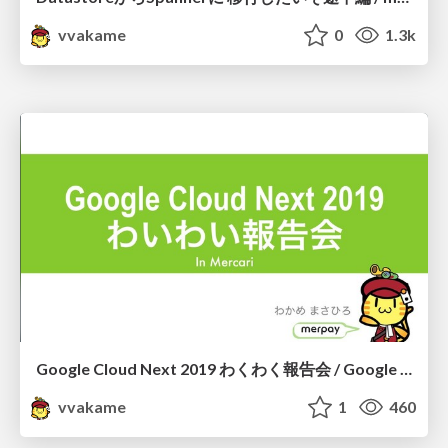
vvakame
0
1.3k
Google Cloud Next 2019 わくわく報告会 / Google Cloud Next 2019 WakuWaku Report
vvakame
1
460