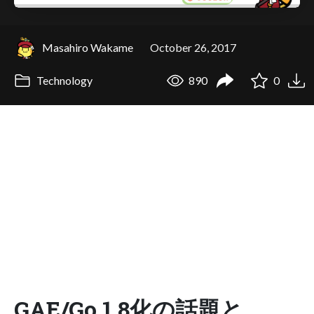
Masahiro Wakame
October 26, 2017
Technology
890
0
GAE/Go 1.8化の話題と