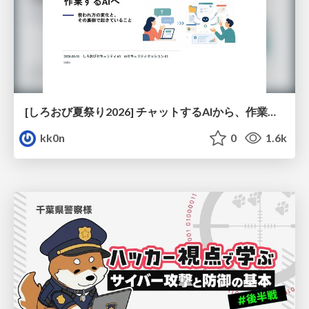
[しろおび夏祭り2026] チャットするAIから、作業するAIへ - 使われ方の変化と、その裏側で起きていること
kk0n
0
1.6k