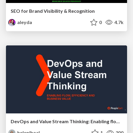
SEO for Brand Visibility & Recognition
aleyda
0
4.7k
DevOps and Value Stream Thinking: Enabling flow, efficiency and business value
helenjbeal
1
300