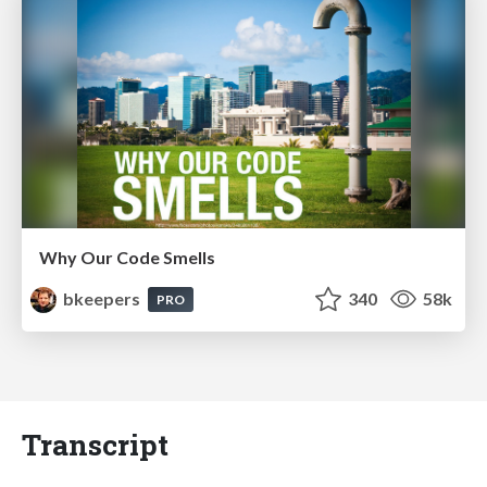
Why Our Code Smells
bkeepers
340
58k
PRO
Transcript