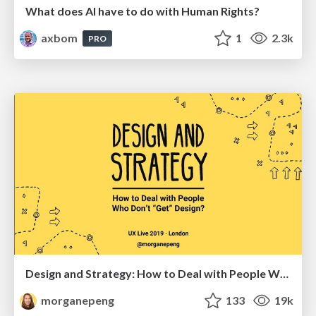
What does AI have to do with Human Rights?
axbom
1
2.3k
PRO
Design and Strategy: How to Deal with People Who Don’t "Get" Design
morganepeng
133
19k