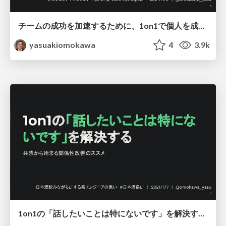
チームの成功を加速するために、1on1で個人を成長させてみた / growth people makes team good with one on one meeting
yasuakiomokawa
4
3.9k
1on1の「話したいことは特にないです」を解決する ~ 共感から始まる関係性改善のススメ ~ / How to solve rejection on 1on1