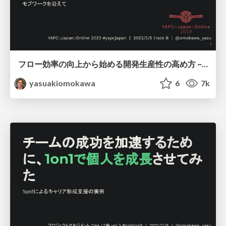
フロー効率の向上から始める開発生産性の高め方 ~ モブワークを沿えて ~ / how to go on high peformance with mob work
yasuakiomokawa
6
7k