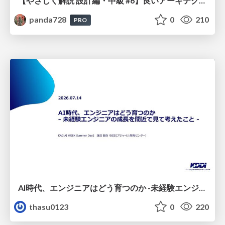
【やさしく解説 設計編・中級 #6】良いアーキテクチャとは ～ 一本の登り道の、行き先 ～
panda728
0
210
PRO
AI時代、エンジニアはどう育つのか -未経験エンジニアの成長を間近で見て考えたこと-
thasu0123
0
220