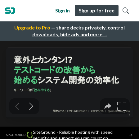
Sign in
Sign up for free
Upgrade to Pro
— share decks privately, control
downloads, hide ads and more …
SiteGround - Reliable hosting with speed,
·
→
SPONSORED
security, and support you can count on.