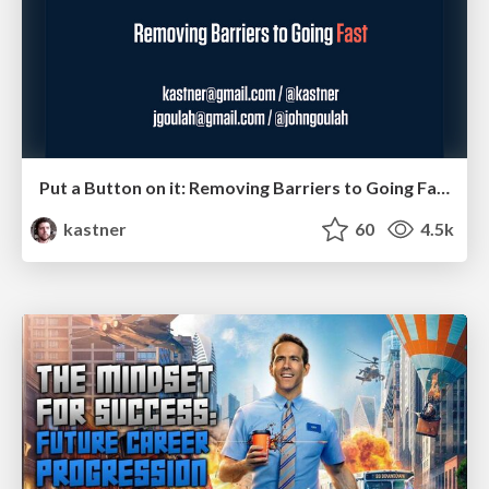
Put a Button on it: Removing Barriers to Going Fast.
kastner
60
4.5k