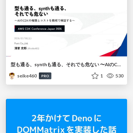
型も通る、synthも通る、それでも危ない 〜AIのCDKの権限とコストを機械で検証する〜 / It Passes Type Checks, It Passes Synth Checks, but It’s Still Risky — Automatically Verifying Permissions and Costs in AI’s CDK —
seike460
1
530
PRO