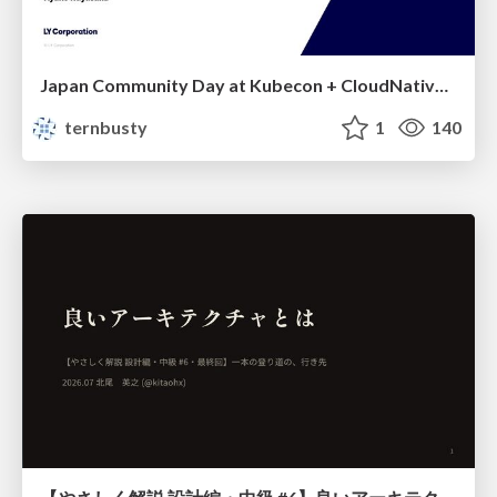
Japan Community Day at Kubecon + CloudNativeCon Japan 2026: Learning Container Privilege Control by Building My Own Low-Level Container Runtime
ternbusty
1
140