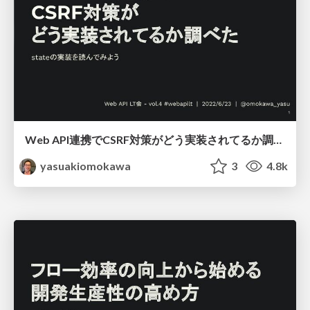
Web API連携でCSRF対策がどう実装されてるか調べた / how to implements csrf-detection on Web API
yasuakiomokawa
3
4.8k