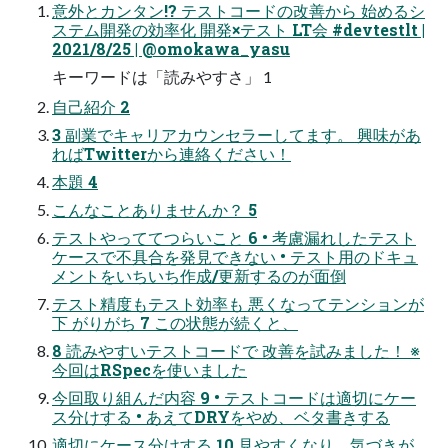
意外とカンタン!? テストコードの改善から 始めるシ
ステム開発の効率化 開発×テスト LT会 #devtestlt |
2021/8/25 | @omokawa_yasu
キーワードは「読みやすさ」 1
自己紹介 2
3 副業でキャリアカウンセラーしてます。 興味があ
ればTwitterから連絡ください！
本題 4
こんなことありませんか？ 5
テストやっててつらいこと 6 • 考慮漏れしたテスト
ケースで不具合を発見できない • テスト用のドキュ
メントをいちいち作成/更新するのが面倒
テスト精度もテスト効率も 悪くなってテンションが
下 がりがち 7 この状態が続くと、
8 読みやすいテストコードで 改善を試みました！ ※
今回はRSpecを使いました
今回取り組んだ内容 9 • テストコードは適切にケー
ス分けする • あえてDRYをやめ、ベタ書きする
適切にケース分けする 10 見やすくなり、気づきが