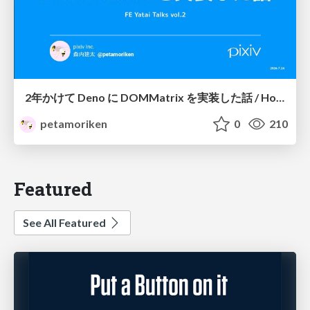
2年かけて Deno に DOMMatrix を実装した話 / How I implemented DOMMatrix in Deno over two years
petamoriken
0
210
Featured
See All Featured