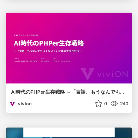
AI時代のPHPer生存戦略 ～「言語、もうなんでもよくない？」に本気で向き合う～
vivion
0
240