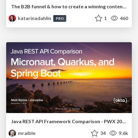
The B2B funnel & how to create a winning content strategy
katarinadahlin
1
460
PRO
Java REST API Framework Comparison - PWX 2021
mraible
34
9.6k