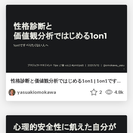
性格診断と価値観分析ではじめる1on1 | 1on1ですべりたくない人へ / one on one meeting with personality guidance
yasuakiomokawa
2
4.8k