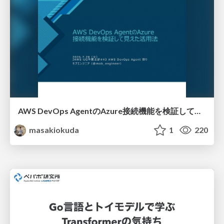
AWS DevOps AgentのAzure接続機能を検証して見えた活用法／Use Cases Verified for the AWS DevOps Agent's Azure Connectivity Feature
masakiokuda
1
220