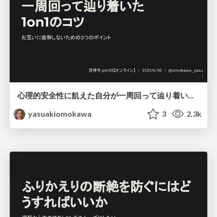
心理的安全性に飢えた自分が一周回って辿り着いた1on1のコツ | お互いに疲弊しないための3つのポイント / How to good of 1on1 meeting with three methods
yasuakiomokawa
3
2.3k