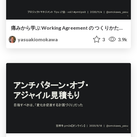
痛みから学ぶ Working Agreement の つくりかた 〜チームビルディングの失敗から得た、親切さという教訓〜 / learning pattern of working agreement with choose kindness
yasuakiomokawa
3
3.9k