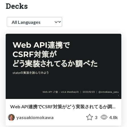
Decks
Language
Web API連携でCSRF対策がどう実装されてるか調べた / how to implements csrf-detection on Web API
yasuakiomokawa
3
4.8k