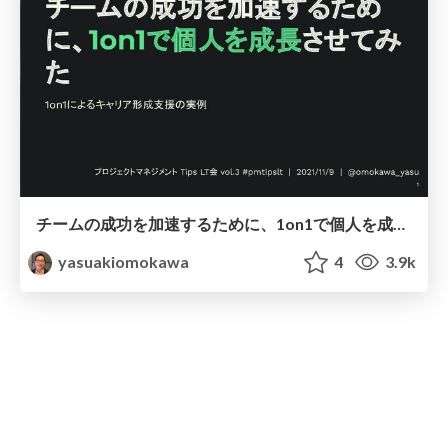
チームの成功を加速するために、1on1で個人を成長させてみた / growth people makes team good with one on one meeting
yasuakiomokawa
4
3.9k