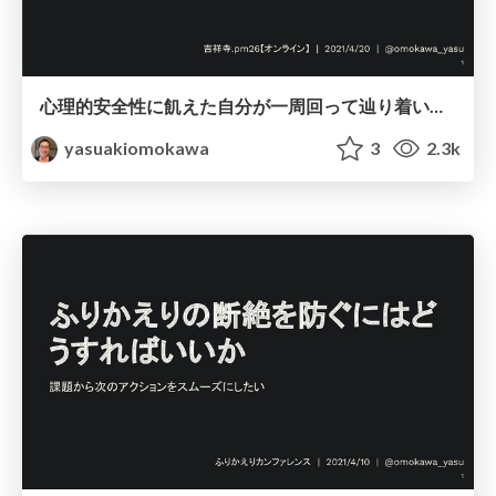
心理的安全性に飢えた自分が一周回って辿り着いた1on1のコツ | お互いに疲弊しないための3つのポイント / How to good of 1on1 meeting with three methods
yasuakiomokawa
3
2.3k