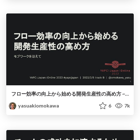
フロー効率の向上から始める開発生産性の高め方 ~ モブワークを沿えて ~ / how to go on high peformance with mob work
yasuakiomokawa
6
7k