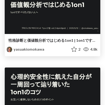
性格診断と価値観分析ではじめる1on1 | 1on1ですべりたくない人へ / one on one meeting with personality guidance
yasuakiomokawa
2
4.8k