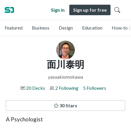
Sign in
Sign up for free
Featured
Business
Design
Education
How-to &
面川泰明
yasuakiomokawa
20 Decks
2 Following
5 Followers
30 Stars
A Psychologist