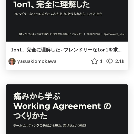
1on1、完全に理解した ~フレンドリーな1on1を求めてふりかえりを取り入れたら、しっくりきた ~ / retrospective 1on1 to be on friendly
yasuakiomokawa
1
2.1k