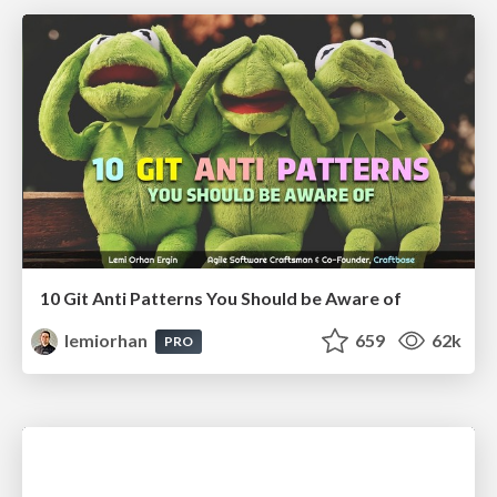
10 Git Anti Patterns You Should be Aware of
lemiorhan
659
62k
PRO