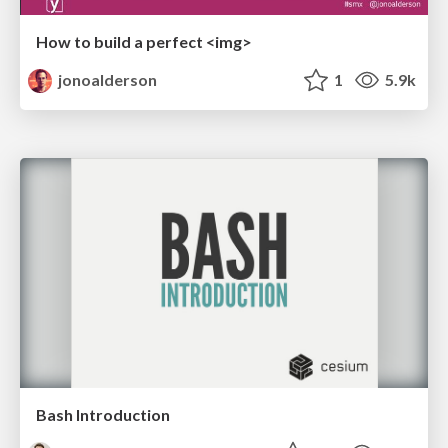
How to build a perfect <img>
jonoalderson
1
5.9k
Bash Introduction