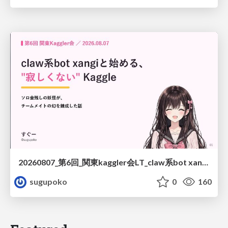
20260807_第6回_関東kaggler会LT_claw系bot xangiと始める、"寂しくない" kaggle
sugupoko
0
160