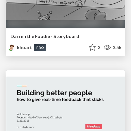
Darren the Foodie - Storyboard
khoart
3
3.5k
PRO