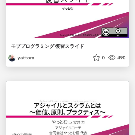
モブプログラミング 復習スライド
yattom
0
490