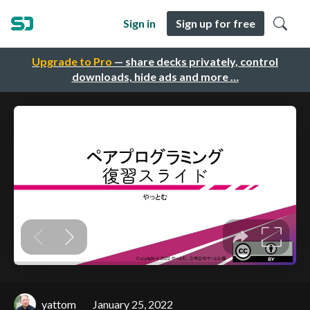
Sign in
Sign up for free
Upgrade to Pro
— share decks privately, control
downloads, hide ads and more …
yattom
January 25, 2022