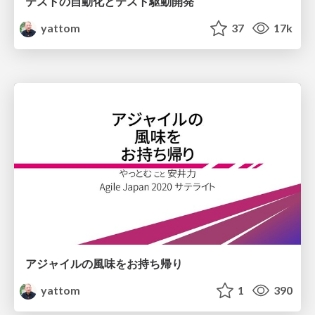
テストの自動化とテスト駆動開発
yattom
37
17k
アジャイルの風味をお持ち帰り
yattom
1
390