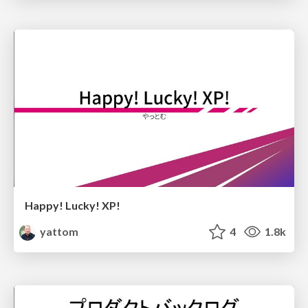
Happy! Lucky! XP!
yattom
4
1.8k