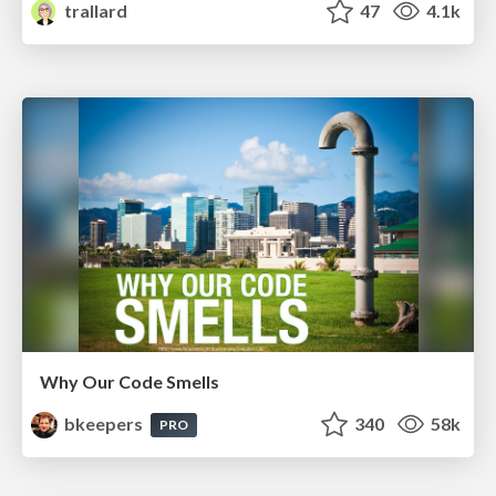
trallard
47
4.1k
Why Our Code Smells
bkeepers
340
58k
PRO