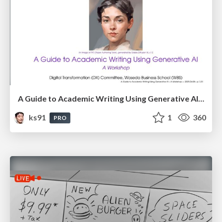
A Guide to Academic Writing Using Generative AI - A Workshop
ks91
1
360
PRO