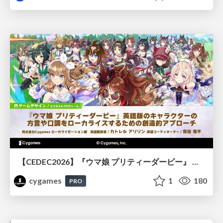
【CEDEC2026】『ウマ娘 プリティーダービー』 英語版のキャラクターの方言や口調をローカライズするための創造的アプローチ
cygames
1
180
PRO