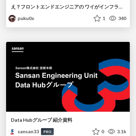
え？フロントエンドエンジニアの ワイがインフラも！？
puku0x
1
340
Data Hubグループ 紹介資料
sansan33
0
3.1k
PRO