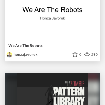
We Are The Robots
honzajavorek
0
290