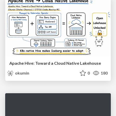
Apache Hive: Toward a Cloud Native Lakehouse
okumin
0
180