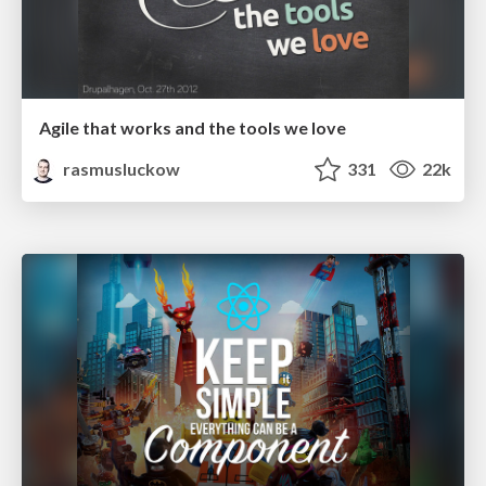
Agile that works and the tools we love
rasmusluckow
331
22k