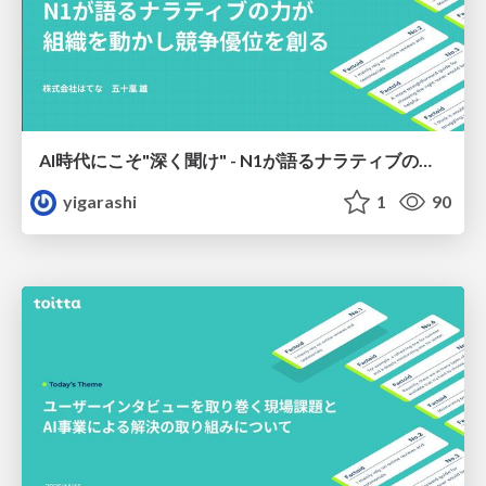
AI時代にこそ"深く聞け" - N1が語るナラティブの力が組織を動かし競争優位を創る
yigarashi
1
90