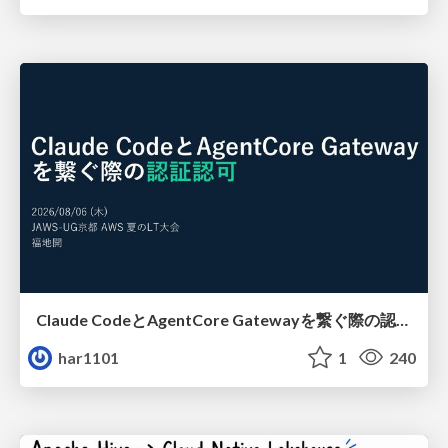
Claude CodeとAgentCore Gatewayを繋ぐ際の認証認可 / Authentication and authorization when connecting Claude Code with AgentCore Gateway
har1101
1
240