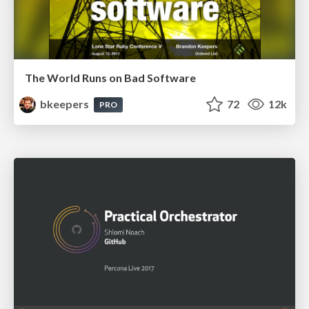
The World Runs on Bad Software
bkeepers
72
12k
PRO