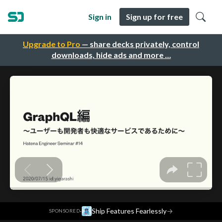
Sign in
Sign up for free
Upgrade to Pro
— share decks privately, control
downloads, hide ads and more …
·
Ship Features Fearlessly
→
SPONSORED