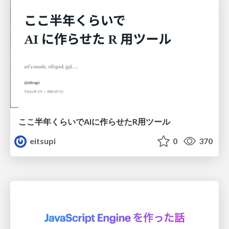
ここ半年くらいでAIに作らせたR用ツール
eitsupi
0
370