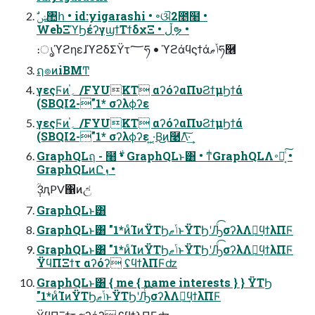
WebΞϓϦέʔγϣϯΤϯδχΞ • ڵຯ •
։ൃϓϩηεɺϓϩδΣΫτ؅ཧ • ϓϩάϥϛϯάݴޠཧ࿦
ຐ๏ͷiΒΜͲ
γεςϜͷ֓؍ /FYUKT αʔόʔαΠυϨϯμϦϯά
(SBQI2-"1* σʔλϕʔε
γεςϜͷ֓؍ /FYUKT αʔόʔαΠυϨϯμϦϯά
(SBQI2-"1* σʔλϕʔε ͍·͔Β͜͜ͷ࿩Λ͠·͢
GraphQLฤ - ໨࣍ • GraphQLͱ͸ • ͳͥGraphQLΛ࠾༻͔ͨ͠ •
GraphQLͷԸܙ •
݄ؒ3ԯPV΁ͷඋ͑
GraphQLͱ͸
GraphQLͱ͸ "1*ͷͨΊͷΫΤϦݴޠͱΫΤϦʹԠͨ͡σʔλΛฦ͢ϥϯλΠϜ
GraphQLͱ͸ "1*ͷͨΊͷΫΤϦݴޠͱΫΤϦʹԠͨ͡σʔλΛฦ͢ϥϯλΠϜ
ΫϥΠΞϯτ αʔόʔ ʢϥϯλΠϜʣ
GraphQLͱ͸ { me { name interests } } ΫΤϦ
"1*ͷͨΊͷΫΤϦݴޠͱΫΤϦʹԠͨ͡σʔλΛฦ͢ϥϯλΠϜ