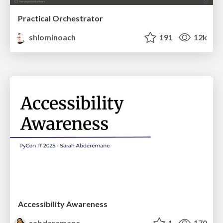
Practical Orchestrator
shlominoach
191
12k
Accessibility Awareness
sabderemane
1
170