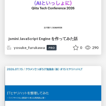
jsmini JavaScript Engine を作ってみた話
yosuke_furukawa
0
290
PRO