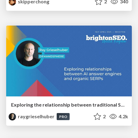
skipperchong
2
340
Exploring the relationship between traditional SERPs and Gen AI search
raygrieselhuber
2
4.2k
PRO