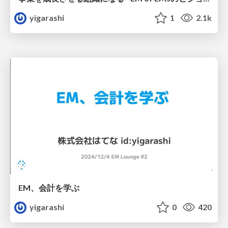
yigarashi
1
2.1k
EM、会計を学ぶ
yigarashi
0
420