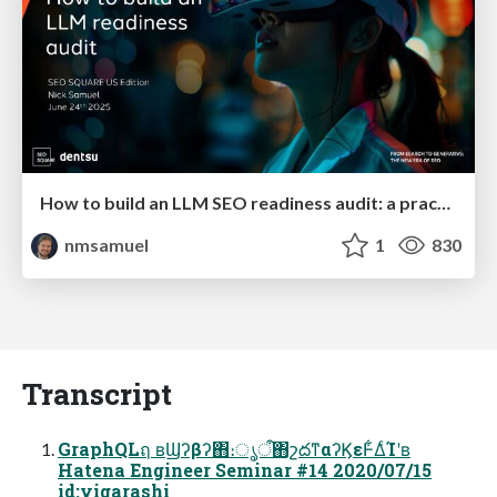
How to build an LLM SEO readiness audit: a practical framework
nmsamuel
1
830
Transcript
GraphQLฤ ʙϢʔβʔ΋։ൃऀ΋շదͳαʔϏεͰ͋ΔͨΊʹʙ
Hatena Engineer Seminar #14 2020/07/15
id:yigarashi