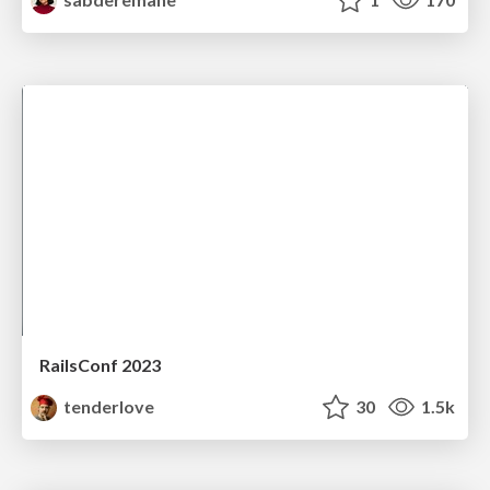
RailsConf 2023
tenderlove
30
1.5k