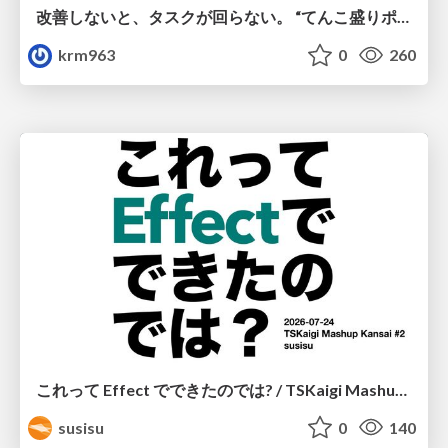
改善しないと、タスクが回らない。 “てんこ盛りポジション” を引き継いだ情シスの、入社3ヶ月の業務改善録
krm963
0
260
これって Effect でできたのでは? / TSKaigi Mashup Kansai #2
susisu
0
140