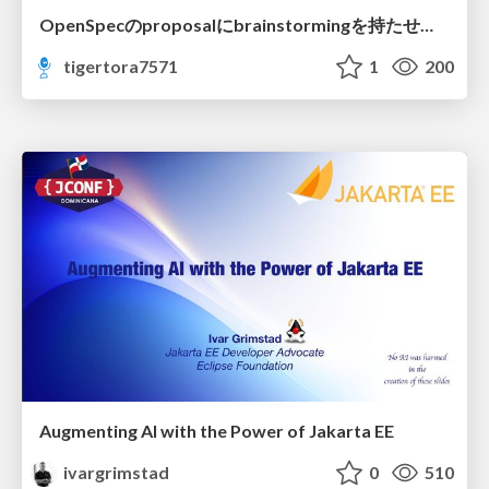
OpenSpecのproposalにbrainstormingを持たせてみた
tigertora7571
1
200
Augmenting AI with the Power of Jakarta EE
ivargrimstad
0
510