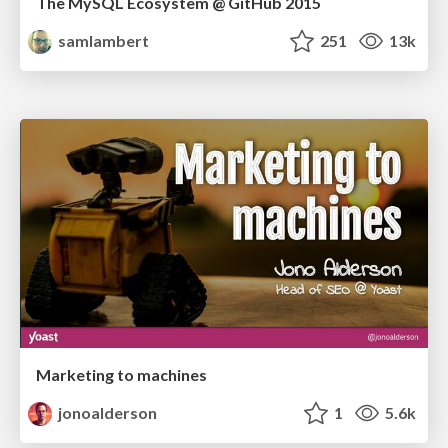
The MySQL Ecosystem @ GitHub 2015
samlambert
251
13k
Marketing to machines
jonoalderson
1
5.6k