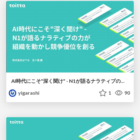
AI時代にこそ"深く聞け" - N1が語るナラティブの力が組織を動かし競争優位を創る
yigarashi
1
90