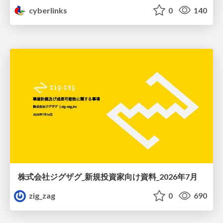
cyberlinks
0
140
株式会社ジグザグ_新規投資家向け資料_2026年7月
zig_zag
0
690