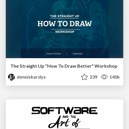
The Straight Up "How To Draw Better" Workshop
denniskardys
239
140k