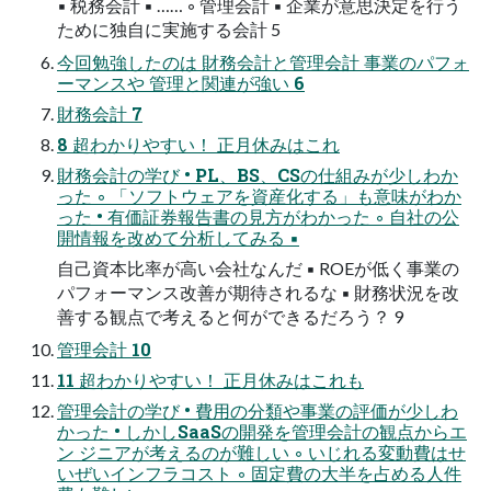
▪ 税務会計 ▪ …… ◦ 管理会計 ▪ 企業が意思決定を行う
ために独自に実施する会計 5
今回勉強したのは 財務会計と管理会計 事業のパフォ
ーマンスや 管理と関連が強い 6
財務会計 7
8 超わかりやすい！ 正月休みはこれ
財務会計の学び • PL、BS、CSの仕組みが少しわか
った ◦ 「ソフトウェアを資産化する」も意味がわか
った • 有価証券報告書の見方がわかった ◦ 自社の公
開情報を改めて分析してみる ▪
自己資本比率が高い会社なんだ ▪ ROEが低く事業の
パフォーマンス改善が期待されるな ▪ 財務状況を改
善する観点で考えると何ができるだろう？ 9
管理会計 10
11 超わかりやすい！ 正月休みはこれも
管理会計の学び • 費用の分類や事業の評価が少しわ
かった • しかしSaaSの開発を管理会計の観点からエ
ン ジニアが考えるのが難しい ◦ いじれる変動費はせ
いぜいインフラコスト ◦ 固定費の大半を占める人件