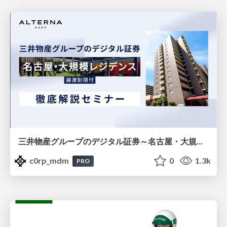
三井物産グループのデジタル証券～名古屋・大規模レジデンス～徹底解説セミナー
c0rp_mdm
0
1.3k
PRO