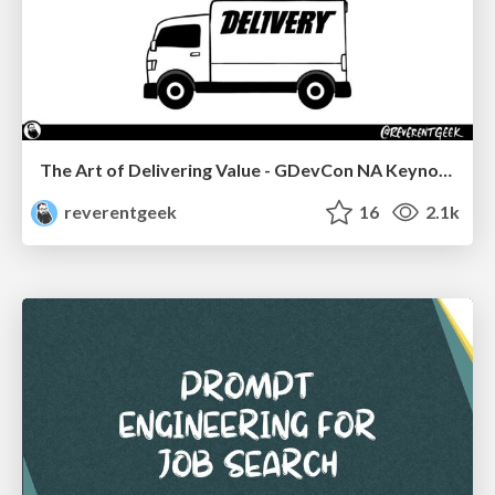
The Art of Delivering Value - GDevCon NA Keynote
reverentgeek
16
2.1k