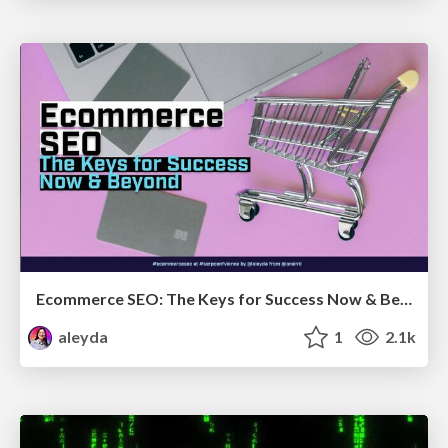
Ecommerce SEO: The Keys for Success Now & Beyond - #SERPConf2024
aleyda
1
2.1k