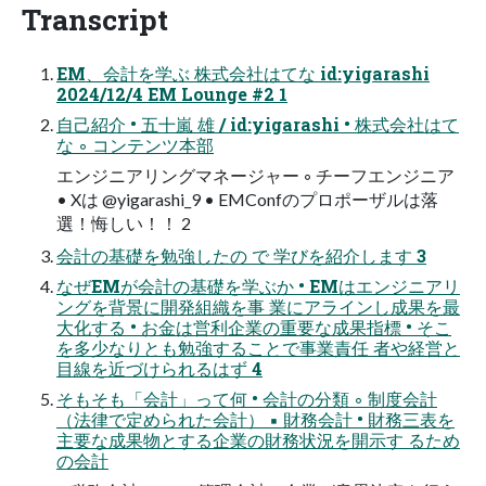
Transcript
EM、会計を学ぶ 株式会社はてな id:yigarashi
2024/12/4 EM Lounge #2 1
自己紹介 • 五十嵐 雄 / id:yigarashi • 株式会社はて
な ◦ コンテンツ本部
エンジニアリングマネージャー ◦ チーフエンジニア
• Xは @yigarashi_9 • EMConfのプロポーザルは落
選！悔しい！！ 2
会計の基礎を勉強したの で 学びを紹介します 3
なぜEMが会計の基礎を学ぶか • EMはエンジニアリ
ングを背景に開発組織を事 業にアラインし成果を最
大化する • お金は営利企業の重要な成果指標 • そこ
を多少なりとも勉強することで事業責任 者や経営と
目線を近づけられるはず 4
そもそも「会計」って何 • 会計の分類 ◦ 制度会計
（法律で定められた会計） ▪ 財務会計 • 財務三表を
主要な成果物とする企業の財務状況を開示す るため
の会計