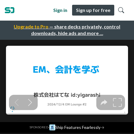
Sign in
Sign up for free
Upgrade to Pro
— share decks privately, control
downloads, hide ads and more …
·
Ship Features Fearlessly
→
SPONSORED