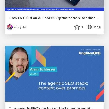
How to Build an AI Search Optimization Roadmap - Criteria and Steps to Take #SEOIRL
aleyda
1
2.1k
The agentic SEO stack - context over prompts