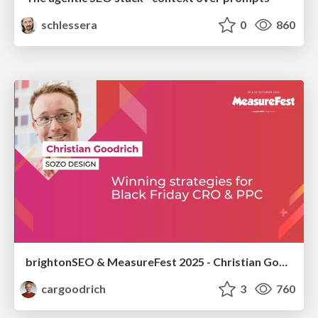
schlessera
0
860
brightonSEO & MeasureFest 2025 - Christian Goodrich - Winning strategies for Black Friday CRO & PPC
cargoodrich
3
760