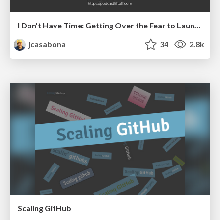
I Don’t Have Time: Getting Over the Fear to Launch Your Podcast
jcasabona
34
2.8k
Scaling GitHub