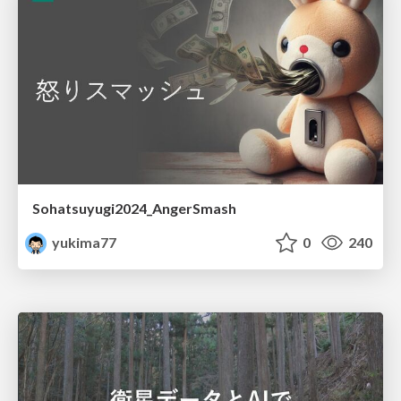
Sohatsuyugi2024_AngerSmash
yukima77
0
240