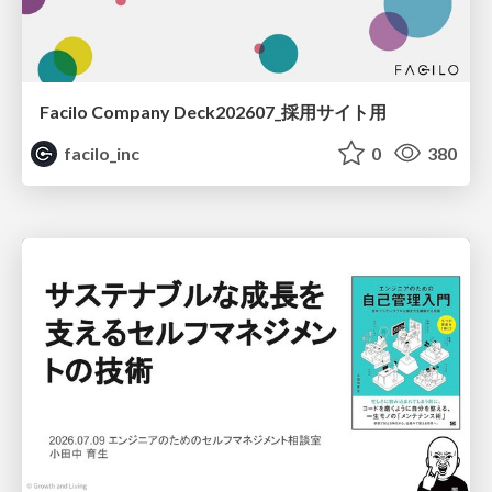
Facilo Company Deck202607_採用サイト用
facilo_inc
0
380