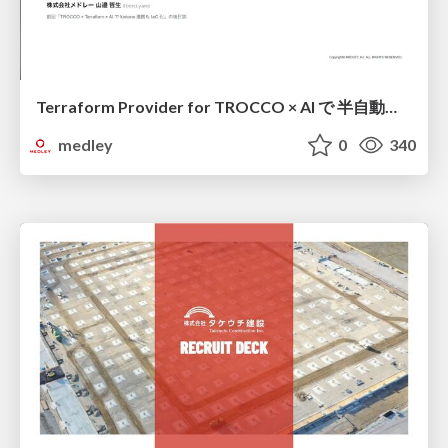
Terraform Provider for TROCCO × AI で 半自動化する複数プロダクトの連携運用 / Semi-Automating Multi-Product Data Integration Ops with the Terraform Provider for TROCCO × AI
medley
0
340