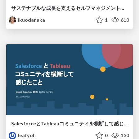
サステナブルな成長を支えるセルフマネジメントの技術/Self Management skill for growth
ikuodanaka
1
610
SalesforceとTableauコミュニティを横断して感じたこと（Osaka Dreamin）
leafyoh
0
130