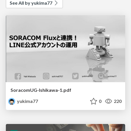
See All by yukima77
SoracomUG-Ishikawa-1.pdf
yukima77
0
220