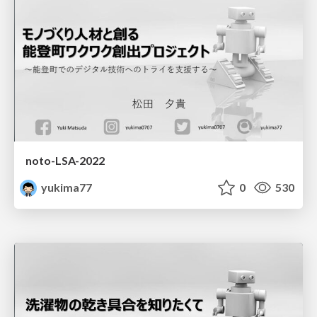
noto-LSA-2022
yukima77
0
530