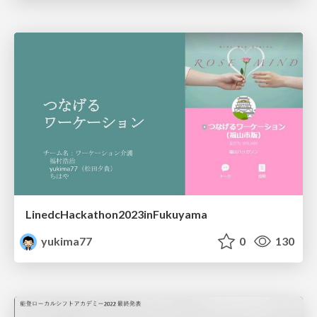
LinedcHackathon2023inFukuyama
yukima77
0
130