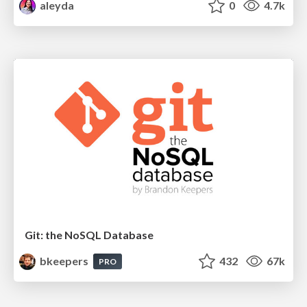
aleyda
0
4.7k
Git: the NoSQL Database
bkeepers
432
67k
PRO