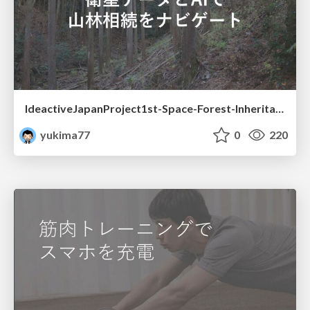
IdeactiveJapanProject1st-Space-Forest-Inheritance
yukima77
0
220