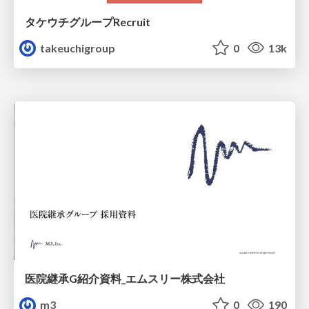
タケウチグループRecruit
takeuchigroup
0
13k
医院継承G紹介資料_エムスリー株式会社
m3
0
190