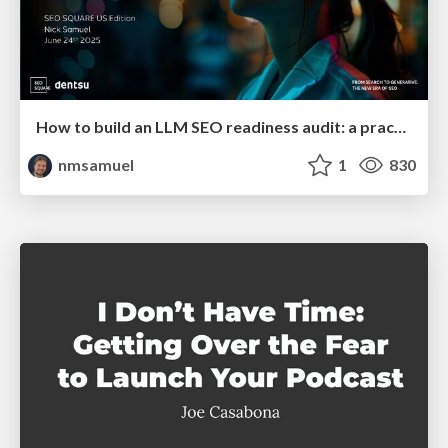
How to build an LLM SEO readiness audit: a practical framework
nmsamuel
1
830