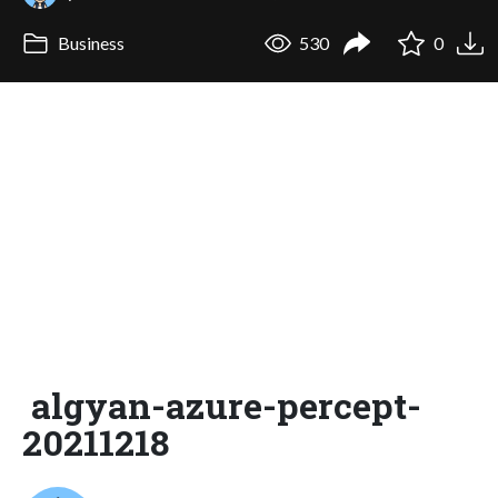
Business
530
0
algyan-azure-percept-
20211218