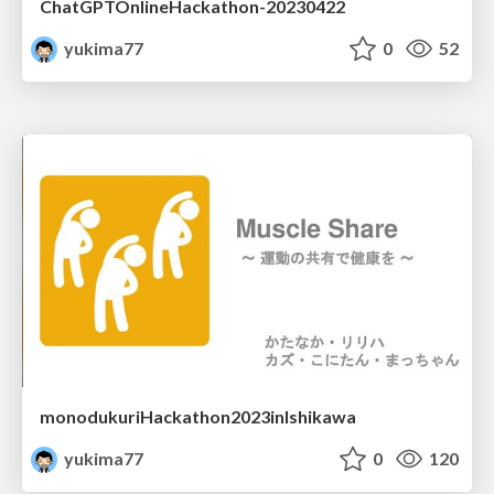
ChatGPTOnlineHackathon-20230422
yukima77
0
52
monodukuriHackathon2023inIshikawa
yukima77
0
120