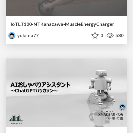
IoTLT100-NTKanazawa-MuscleEnergyCharger
yukima77
0
580