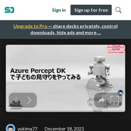
Sign in
Sign up for free
Upgrade to Pro
— share decks privately, control
downloads, hide ads and more …
yukima77
December 18, 2021