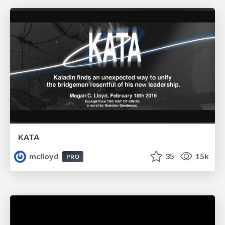
KATA
mclloyd
35
15k
PRO