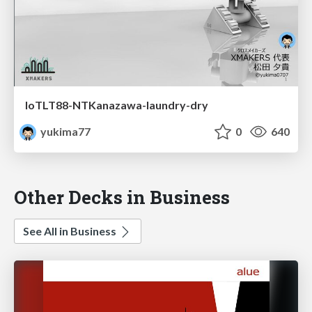
IoTLT88-NTKanazawa-laundry-dry
yukima77
0
640
Other Decks in Business
See All in Business