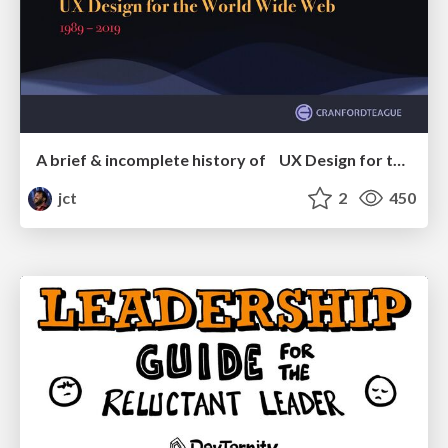
A brief & incomplete history of UX Design for the World Wide Web: 1989–2019
jct
2
450