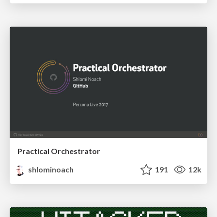
Practical Orchestrator
shlominoach
191
12k