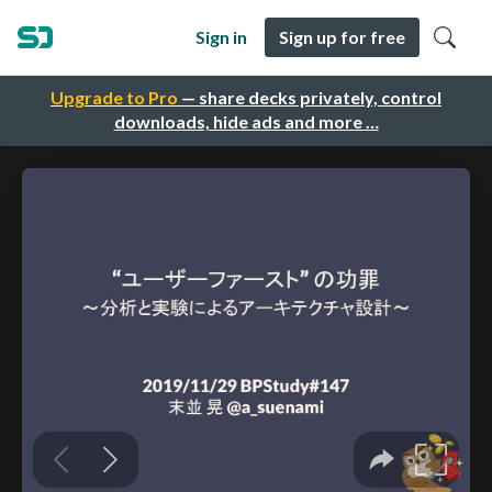
Sign in
Sign up for free
Upgrade to Pro
— share decks privately, control
downloads, hide ads and more …