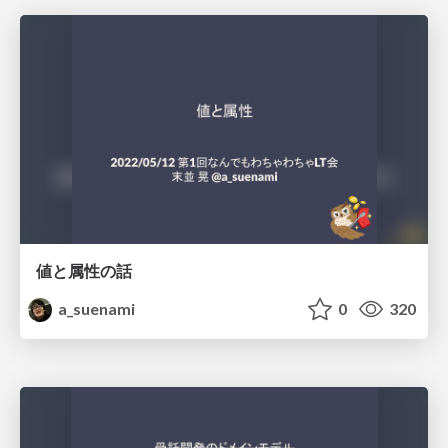
値と属性の話
a_suenami
0
320