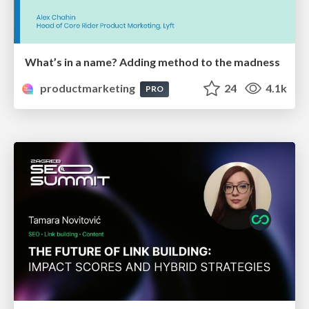
What’s in a name? Adding method to the madness
productmarketing
24
4.1k
PRO