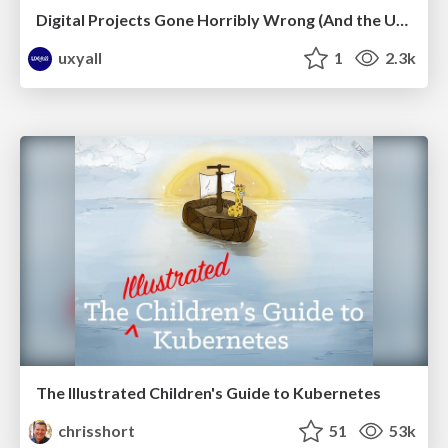
Digital Projects Gone Horribly Wrong (And the UX Pros Who Still Save the Day) - Dean Schuster
uxyall
1
2.3k
The Illustrated Children's Guide to Kubernetes
chrisshort
51
53k