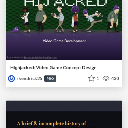
Highjacked: Video Game Concept Design
rkendrick25
1
430
PRO