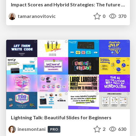
Impact Scores and Hybrid Strategies: The future of link building
tamaranovitovic
0
370
Lightning Talk: Beautiful Slides for Beginners
inesmontani
2
630
PRO