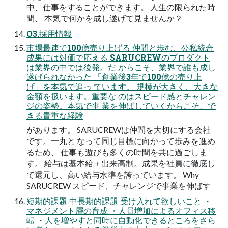
中、仕事をすることができます。 人生の限られた時
間、 本気で何かを成し遂げて見ませんか？
O3.採用情報
市場最速で100億売り上げる 仲間と歩む、公私統合
成果には対価で応える SARUCREWのプロダクト
は業界の中では後発。だ からこそ、業界で誰も成し
遂げられなかった 「創業後3年で100億の売り上
げ」を本気で追っ ています。 規模が大きく、大きな
金額を扱います。重要な のはスピード感とチャレン
ジの姿勢。本気で事 業を伸ばしていくからこそ、で
きる貴重な経験
があります。 SARUCREWは仲間を大切にする会社
です。一丸と なって同じ目標に向かって歩みを進め
るため、 仕事も遊びも多くの時間を共に過ごしま
す。 給与は基本給＋出来高制。成果を社員に徹底し
て還元し、高い給与水準を誇っています。 Why
SARUCREW スピード、チャレンジで事業を伸ばす
短期的課題 中長期的課題 受け入れて欲しいこと ・
マネジメント層の育成 ・人員増加によるオフィス移
転 ・人を増やすと同時に自動化できるところをさら