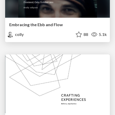
Embracing the Ebb and Flow
colly
88
5.1k