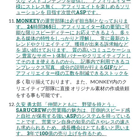
欠な マストコンテンツを提供し、 アフィリエイター
様にストレス無く、 アフィリエイトを楽しめるソリ
ューションを 目指す次世代ASPです。
MONKEYの運営部隊は必ず担当制となっておりま
す。 24時間365日、アフィリエイター様の要望に可
能な限りスピーディテーに お応えできるよう、多々
ある媒体の特性をしっかりと理解し、 常に最新のト
レンドやクリエイティブ、獲得が出来る訴求軸など
を 追い続けております。 質の高いコミュニケーショ
ン 豊富なサポート体制 バナーやクリエイティブとし
てそのまま使えるものから、 記事内で利用できるコ
ンプレックス写真、成分の説明が行えるGIFなど、
アフィリエイター様の工数を削減できるストックを
多く取り揃えております。 また、MONKEY内のク
リエイティブ部隊に直接 オリジナル素材の作成依頼
をする事も可能です。
久安 勇太郎 「仲間とともに、野望を持とう」
SARUCREWの営業職の魅力は、圧倒的スピード感
と自社 が保有する強いASPのシステムを持っている
ことです。 営業マン自身の知見の広さやレスの速さ
も求められる ため、成長機会はとても多いと思いま
す。 3年で100億の売り上げを作るため、