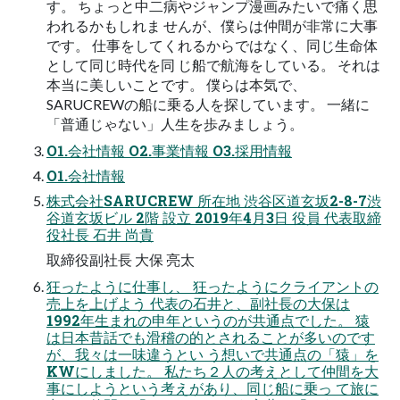
す。 ちょっと中二病やジャンプ漫画みたいで痛く思
われるかもしれま せんが、僕らは仲間が非常に大事
です。 仕事をしてくれるからではなく、同じ生命体
として同じ時代を同 じ船で航海をしている。 それは
本当に美しいことです。 僕らは本気で、
SARUCREWの船に乗る人を探しています。 一緒に
「普通じゃない」人生を歩みましょう。
O1.会社情報 O2.事業情報 O3.採用情報
O1.会社情報
株式会社SARUCREW 所在地 渋谷区道玄坂2-8-7渋
谷道玄坂ビル 2階 設立 2019年4月3日 役員 代表取締
役社長 石井 尚貴
取締役副社長 大保 亮太
狂ったように仕事し、 狂ったようにクライアントの
売上を上げよう 代表の石井と、副社長の大保は
1992年生まれの申年というのが共通点でした。 猿
は日本昔話でも滑稽の的とされることが多いのです
が、我々は一味違うとい う想いで共通点の「猿」を
KWにしました。 私たち２人の考えとして仲間を大
事にしようという考えがあり、同じ船に乗っ て旅に