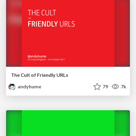
The Cult of Friendly URLs
andyhume
79
7k