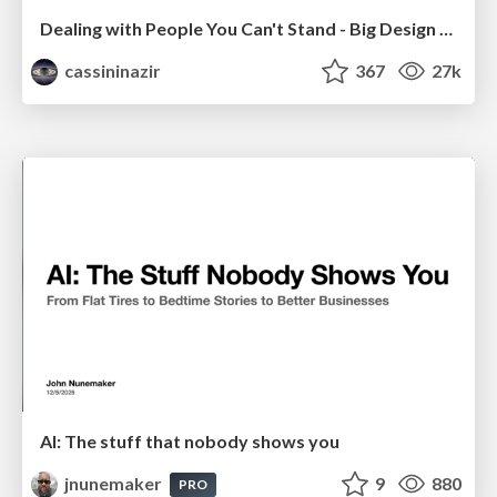
Dealing with People You Can't Stand - Big Design 2015
cassininazir
367
27k
AI: The stuff that nobody shows you
jnunemaker
9
880
PRO