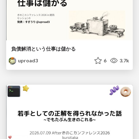
負債解消という仕事は儲かる
uproad3
6
3.7k