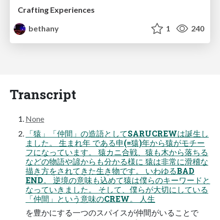
Crafting Experiences
bethany
1
240
Transcript
None
「猿」「仲間」の造語としてSARUCREWは誕生し
ました。 生まれ年 である申(=猿)年から猿がモチー
フになっています。 猿カニ合戦、猿も木から落ちる
などの物語や諺からも分かる様に 猿は非常に滑稽な
描き方をされてきた生き物です。 いわゆるBAD
END。 逆境の意味も込めて猿は僕らのキーワードと
なっていきました。 そして、僕らが大切にしている
「仲間」という意味のCREW。 人生
を豊かにする一つのスパイスが仲間がいることで