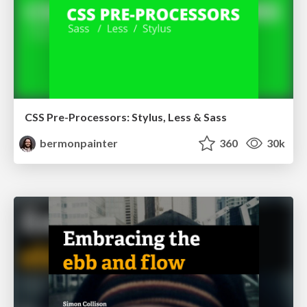
CSS Pre-Processors: Stylus, Less & Sass
bermonpainter
360
30k