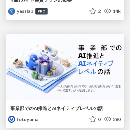
yasslab
2
14k
PRO
事業部でのAI推進とAIネイティブレベルの話
fotoyuma
0
280