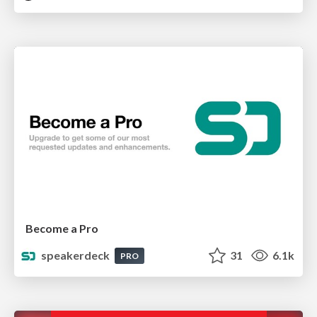
Become a Pro
speakerdeck
31
6.1k
PRO