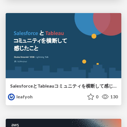
SalesforceとTableauコミュニティを横断して感じたこと（Osaka Dreamin）
leafyoh
0
130