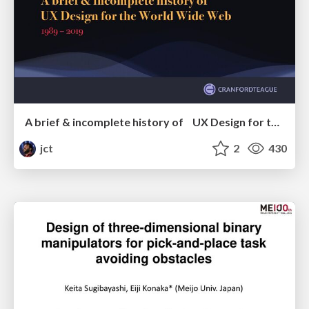
A brief & incomplete history of UX Design for the World Wide Web: 1989–2019
jct
2
430