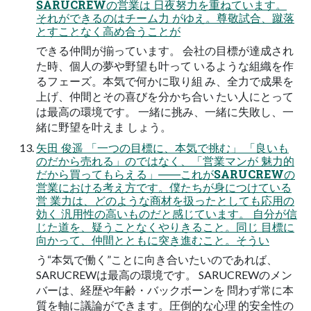
SARUCREWの営業は 日夜努力を重ねています。
それができるのはチーム力 がゆえ。尊敬試合、蹴落
とすことなく高め合うことが
できる仲間が揃っています。 会社の目標が達成され
た時、個人の夢や野望も叶って いるような組織を作
るフェーズ。本気で何かに取り組 み、全力で成果を
上げ、仲間とその喜びを分かち合い たい人にとって
は最高の環境です。 一緒に挑み、一緒に失敗し、一
緒に野望を叶えま しょう。
矢田 俊遥 「一つの目標に、本気で挑む」 「良いも
のだから売れる」のではなく、「営業マンが 魅力的
だから買ってもらえる」――これがSARUCREWの
営業における考え方です。僕たちが身につけている
営 業力は、どのような商材を扱ったとしても応用の
効く 汎用性の高いものだと感じています。 自分が信
じた道を、疑うことなくやりきること。同じ 目標に
向かって、仲間とともに突き進むこと。そうい
う“本気で働く”ことに向き合いたいのであれば、
SARUCREWは最高の環境です。 SARUCREWのメン
バーは、経歴や年齢・バックボーンを 問わず常に本
質を軸に議論ができます。圧倒的な心理 的安全性の