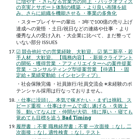
に増やす ・さらなる営業力の向上 ・バックオフィス
の充実とサポート体制の構築 ・より良い布陣を組
み、さらに組織を機能させる ・事業の多角化
・スタープレイヤーの輩出 ・3年で100億の売り上げ
達成への覚悟 ・土日/祝日などの連絡や仕事 ・より
優秀な人の受け入れ ・大企業に比べて、まだ整って
いない部分 ISSUES
☑ 競合他社での営業経験、大歓迎。 ☑ 第二新卒・若
手人材、大歓迎。 【職務内容】 ・新規クライアント
の開拓・獲得営業 ・アフィリエイターへの案件提案
営業 ・コンサルティング型提案営業 【待遇】 ・固
定給＋業績変動給（インセンティブ）
・社会保険完備 ・社員旅行/社員交流会 ※未経験のポ
テンシャル採用は行なっておりません。
・仕事に没頭し、本気で稼ぎたい ・まずは挑戦、ス
ピード重視 ・仕事はチームで成し遂げる ・失敗上
等、動いてなんぼ ・仲間が大切、情に厚い ・寝ても
覚めても目標を追う Bad Timing
履歴書 ：不要 職務経歴書：不要 一次面接 ：なし 二
次面接 ：なし 適性検査 ：なし テスト