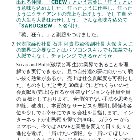
出れる仲間、「CREW」という言葉に「狂う」とい
う意味を込めました。 狂ったように仕事し、狂った
ようにクライアントの売上を上げよう。そして自 分
の人生を大番狂わせしよう。 そんな意味を込めて
「SARUCREW」と名付け、
「猿、狂う。」と副題をつけました。
代表取締役社長 石井 尚貴 取締役副社長 大保 亮太 こ
の業界に必要なことはパ ソコンスキルでも知識でも
人脈でもなく、チャレンジ できるかどうか。
Scrap and Build(破壊と再 生)の業界であることを理
解でき実行できるか。 且つ自分達の夢に向かって 戦
い抜く熱量があるか。 売上は社会貢献度を可視化 し
た、ものさし だと考え 30歳までにどれくらいの社
会貢献度(売上)を作るか明 確なビジョンを社員全員
の 目標としております。 合理的でない手法や思考を
排除、破壊し、本質的な サービスを展開し関係者各
位を少しでも幸せにできる 会社を目指します。 イン
ターネットが市民権 を得て約30年。 ガラケー から
スマホへ、今では AI/VRと業態を変えて日々 刻々と
進化を遂げ、「届 けたい情報」を「届いて ほしい
人」に「今まで以 上に届きやすくする」こ とを可能