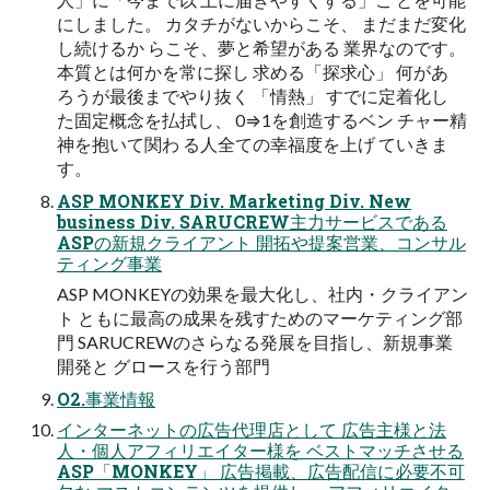
にしました。 カタチがないからこそ、 まだまだ変化
し続けるか らこそ、夢と希望がある 業界なのです。
本質とは何かを常に探し 求める「探求心」 何があ
ろうが最後までやり抜く 「情熱」 すでに定着化し
た固定概念を払拭し、 0⇒1を創造するベン チャー精
神を抱いて関わ る人全ての幸福度を上げ ていきま
す。
ASP MONKEY Div. Marketing Div. New
business Div. SARUCREW主力サービスである
ASPの新規クライアント 開拓や提案営業、コンサル
ティング事業
ASP MONKEYの効果を最大化し、社内・クライアン
ト ともに最高の成果を残すためのマーケティング部
門 SARUCREWのさらなる発展を目指し、新規事業
開発と グロースを行う部門
O2.事業情報
インターネットの広告代理店として 広告主様と法
人・個人アフィリエイター様を ベストマッチさせる
ASP「MONKEY」 広告掲載、広告配信に必要不可