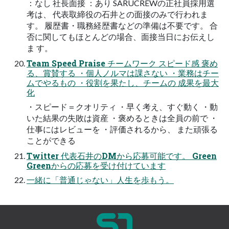
：なし 社長面接 ：あり SARUCREWの正社員採用選
考は、 代表取締役の石井との面接のみで行われま
す。 履歴書・職務経歴書などの準備は不要です。 合
否に関してもほとんどの場合、面接当日にお伝えし
ま す。
Team Speed Praise チームワーク スピード感 褒め
る、賞賛する ・個人ノルマは課さない ・業務はチー
ムでやるもの ・役割を果たし、チームの 成果を最大
化
・スピード＝クオリティ ・早く考え、すぐ動く ・動
いた結果の失敗は資産 ・褒めるときは全員の前で ・
仕事にはレビューを ・評価されるから、 また頑張る
ことができる
Twitter 代表石井のDMから応募可能です。 Green
Greenからの応募を受け付けています
一緒に「普通じゃない」人生を歩もう。