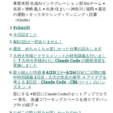
事業本部 ⽣成AIインテグレーショ ン部 Bizチーム •
名前 ◦ 洲崎 義⼈ • 出⾝‧住まい ◦ 神奈川 / 福岡 • 最近
の運動 ◦ キックボクシング ◦ ランニング ◦ 読書
（Kindle）
#charilt
今⽇話すこと
AIの話は⼀切ありません！
最近、めちゃくちゃ楽しかった仕事の話をします
九州⼤学様とクラスメソッドの特別講義を⾏いまし
た 7 九州大学様向けに Claude Code の開発演習を
実施しました
取り組んだ内容 8 4/25(⼟)〜4/26(⽇)の⼆⽇間の集
中特別講義 1⽇⽬：九⼤の先⽣の座学 → アイデアを
考える 2⽇⽬：Claude Code（CMパート）のハン
ズオ ン →
形にする ※初⽇にClaude Codeのセットアップでエラ
ー 発⽣。 急遽コワーキングスペースを借りてデバッ
グ中 の様⼦→
なぜこの取り組みが楽しかったのか？