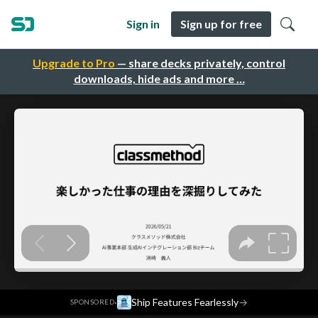
Sign in
Sign up for free
Upgrade to Pro
— share decks privately, control
downloads, hide ads and more …
·
Ship Features Fearlessly
→
SPONSORED