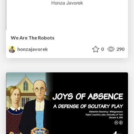
We Are The Robots
honzajavorek
0
290