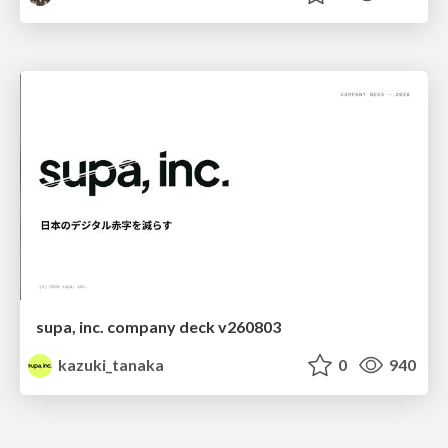
supa, inc. company deck v260803
kazuki_tanaka
0
940