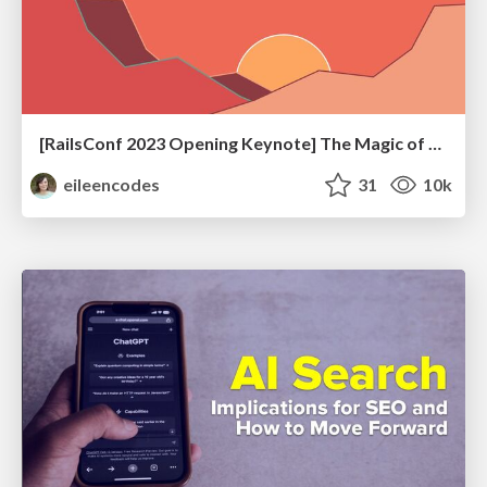
[RailsConf 2023 Opening Keynote] The Magic of Rails
eileencodes
31
10k