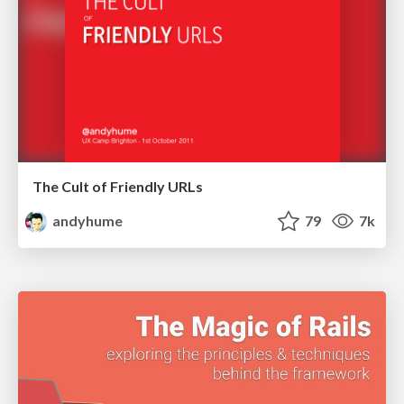
The Cult of Friendly URLs
andyhume
79
7k