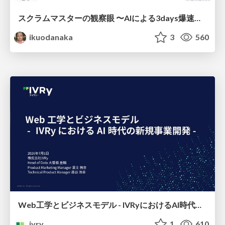
スクラムマスターの観察眼 〜AIによる3days爆速キャッチアップと次の一手〜/The Scrum Master's Insight: Lightning-Fast 3-Day Catch-Up with AI and the Next Move
ikuodanaka
3
560
Web工学とビジネスモデル - IVRyにおけるAI時代の新規事業開発 -
ivry
1
610