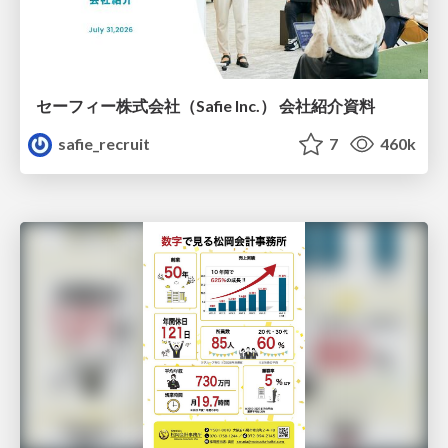
セーフィー株式会社（Safie Inc.） 会社紹介資料
safie_recruit
7
460k