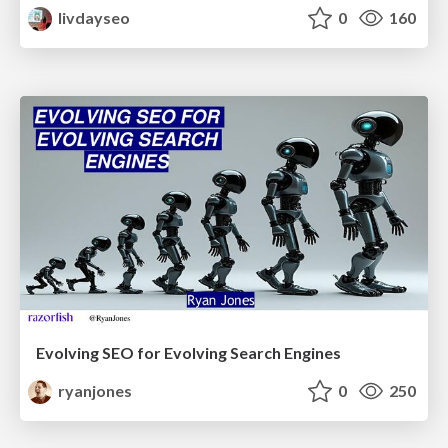
livdayseo
0
160
Evolving SEO for Evolving Search Engines
ryanjones
0
250