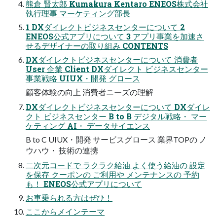
熊倉 賢太郎 Kumakura Kentaro ENEOS株式会社
執行理事 マーケティング部長
1 DXダイレクトビジネスセンターについて 2
ENEOS公式アプリについて 3 アプリ事業を加速さ
せるデザイナーの取り組み CONTENTS
DXダイレクトビジネスセンターについて 消費者
User 企業 Client DXダイレクト ビジネスセンター
事業戦略 UIUX・開発 グロース
顧客体験の向上 消費者ニーズの理解
DXダイレクトビジネスセンターについて DXダイレ
クト ビジネスセンター B to B デジタル戦略・ マー
ケティング AI・ データサイエンス
B to C UIUX・開発 サービスグロース 業界TOPの ノ
ウハウ・ 技術の連携
二次元コードで ラクラク給油 よく使う給油の 設定
を保存 クーポンの ご利用や メンテナンスの 予約
も！ ENEOS公式アプリについて
お車乗られる方はぜひ！
ここからメインテーマ