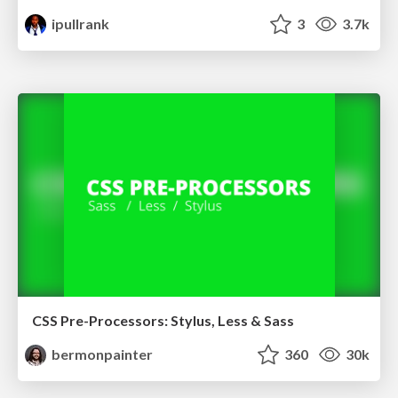
ipullrank
3
3.7k
CSS Pre-Processors: Stylus, Less & Sass
bermonpainter
360
30k