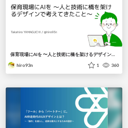
保育現場にAIを 〜人と技術に橋を架けるデザインで考えてきたこと〜 uiuxcamp2026-hoiku-ai-design
hiro93n
1
360