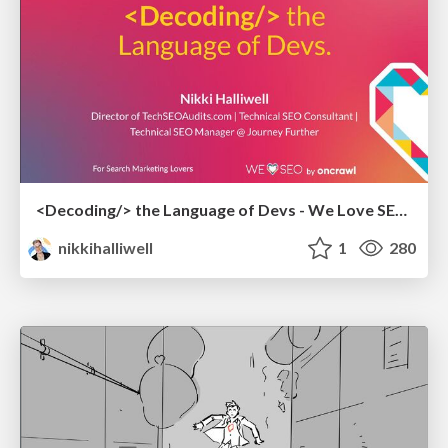
<Decoding/> the Language of Devs - We Love SEO 2024
nikkihalliwell
1
280