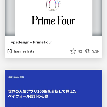
Typedesign – Prime Four
hannesfritz
42
3.1k