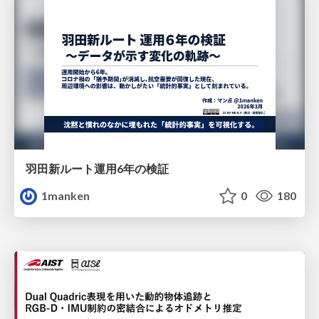
羽田新ルート運用6年の検証
1manken
0
180