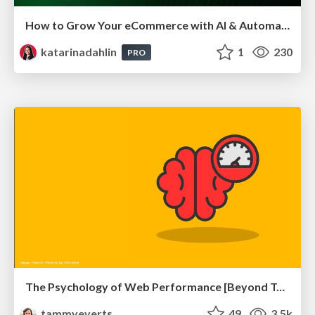
How to Grow Your eCommerce with AI & Automation
katarinadahlin
1
230
PRO
The Psychology of Web Performance [Beyond Tellerrand 2023]
tammyeverts
49
3.5k