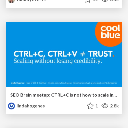
SEO Brein meetup: CTRL+C is not how to scale international SEO
lindahogenes
1
2.8k