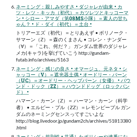
ネーミング：親しみやすさ • ダジャレが由来 • カ
ツ・レツ・キッカ（初代）＝カツレツとキッコーマ
ン • シロー・アマダ（第08MS小隊）＝素人の甘ち
ゃん？ • ド・ダイ（初代）＝土台 •
トリアーエズ（初代）＝とりあえず • ボリノーク・
サマーン（Z）＝森のくまさん • コレン・ナンダー
（∀）＝「これ、何だ？」 ガンダム世界のダジャレ
メカ(キャラ)を挙げていこう http://gundam-
futab.info/archives/5163
ネーミング：感じの良さ • オマージュ、元ネタ • シ
ャッコー（V）＝遮光器土偶 • オードリー・バーン
（UC）＝オードリー・ヘップバーン（女優） • バウ
ンド・ドック（ZZ）＝ハウンドドッグ（ロックバン
ド） •
ハマーン・カーン（Z）＝ ハーマン・カーン（科学
者） • エルピー・プル（ZZ）＝レモンピープル ガン
ダムのネーミングセンスってすごいよな
http://blog.livedoor.jp/gundam2ch/archives/51813380
.html
ネーミング：規則性 • 共通したポリシーや連番にな