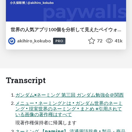
世界の人気アプリ100個を分析して見えたペイウォール設計の心得
akihiro_kokubo
72
41k
PRO
Transcript
ガンダム×ネーミング 第三回 ガンダム勉強会＠関西
メニュー • ネーミングとは • ガンダム世界のネーミ
ング • 現実世界のネーミング • まとめ ※引用されて
いる画像の著作権はすべて
現著作権保持者に帰属します
ネーミング 【naming】 流通用語辞典 • 製品・商品