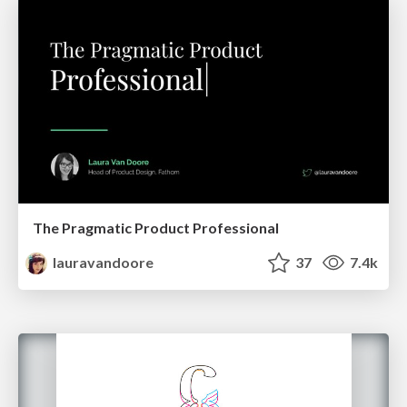
The Pragmatic Product Professional
lauravandoore
37
7.4k