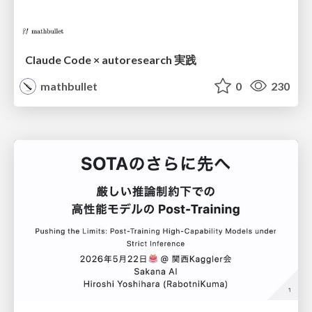
Claude Code × autoresearch 実践
mathbullet
0
230