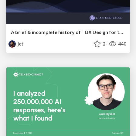
A brief & incomplete history of UX Design for the World Wide Web: 1989–2019
jct
2
440