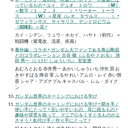
っているもの • ユイ、デュオ、トロワ、、、（W）
＝数字（１，２，３、、、） • リーオー、トーラ
ス、、、（W）＝星座（レオ、タウルス、、、） •
ゼフィランサス、サイサリス、デンドロビウム
（0083）＝花 •
カイ・シデン、リュウ・ホセイ、ハヤト（初代） ＝
戦闘機（紫電改、流星、疾風）
番外編：コラボ • ガンダム大ファンである青山剛昌
とのコラボレーション 古谷 徹（ふるや とおる） 池
田 秀一（いけだ しゅういち） 安室透
あむろとおる 赤井秀一 あかいしゅういち 沖矢 昴 お
きや すばる 降谷 零 ふるや れい アムロ・レイ 赤い彗
星 シャア・アズナブル キャスバル・ レム・ダイク
ン
ガンダム世界のネーミングにおける学び
ガンダム世界のネーミングにおける学び • 聞き手／
使い手にとって • 言いやすいもの、耳に残るもの •
趣味や背景を狙って、マニア心をくすぐるものがよ
さそう • 名付け手／作り手にとって •