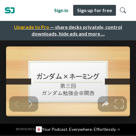
Sign in
Sign up for free
Upgrade to Pro
— share decks privately, control
downloads, hide ads and more …
·
Your Podcast. Everywhere. Effortlessly.
→
SPONSORED