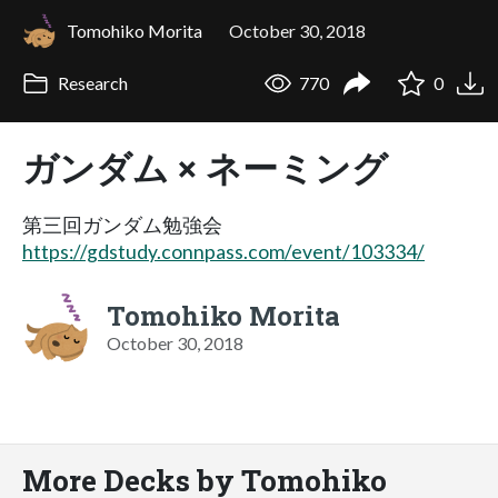
Tomohiko Morita
October 30, 2018
Research
770
0
ガンダム × ネーミング
第三回ガンダム勉強会
https://gdstudy.connpass.com/event/103334/
Tomohiko Morita
October 30, 2018
More Decks by Tomohiko