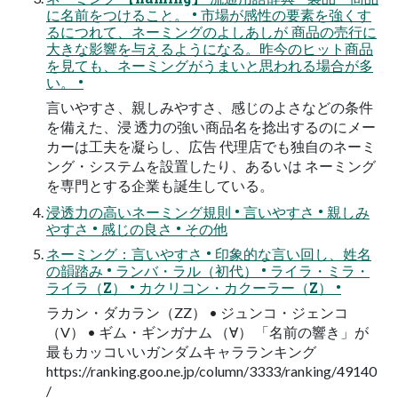
に名前をつけること。 • 市場が感性の要素を強くす
るにつれて、ネーミングのよしあしが 商品の売行に
大きな影響を与えるようになる。昨今のヒット商品
を見ても、ネーミングがうまいと思われる場合が多
い。 •
言いやすさ、親しみやすさ、感じのよさなどの条件
を備えた、浸 透力の強い商品名を捻出するのにメー
カーは工夫を凝らし、広告 代理店でも独自のネーミ
ング・システムを設置したり、あるいは ネーミング
を専門とする企業も誕生している。
浸透力の高いネーミング規則 • 言いやすさ • 親しみ
やすさ • 感じの良さ • その他
ネーミング：言いやすさ • 印象的な言い回し、姓名
の韻踏み • ランバ・ラル（初代） • ライラ・ミラ・
ライラ（Z） • カクリコン・カクーラー（Z） •
ラカン・ダカラン（ZZ） • ジュンコ・ジェンコ
（V） • ギム・ギンガナム （∀） 「名前の響き」が
最もカッコいいガンダムキャラランキング
https://ranking.goo.ne.jp/column/3333/ranking/49140
/