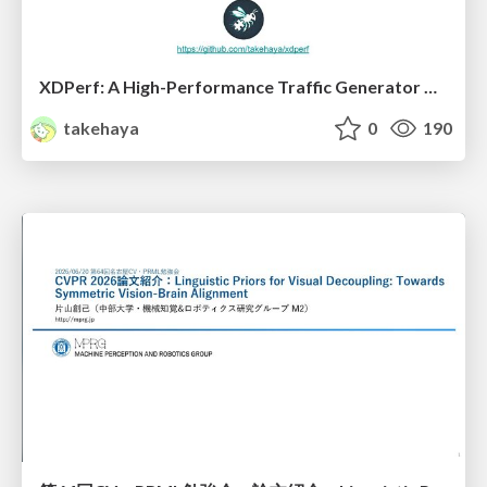
XDPerf: A High-Performance Traffic Generator Built with WASM and eBPF
takehaya
0
190