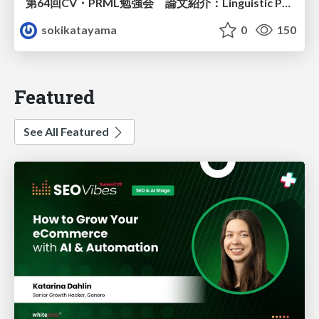
第64回CV・PRML勉強会 論文紹介：Linguistic Priors for Visual Decoupling: Towards Symmetric Vision-Brain Alignment
sokikatayama
0
150
Featured
See All Featured