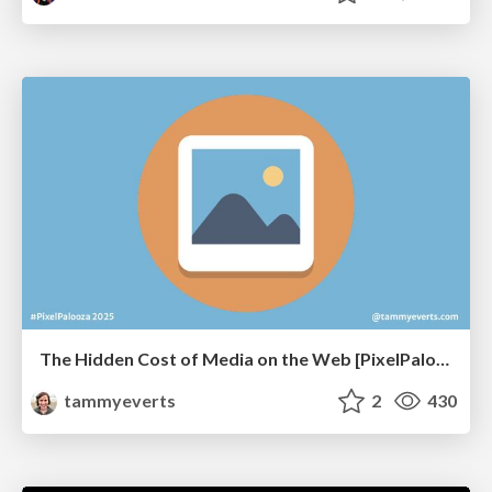
The Hidden Cost of Media on the Web [PixelPalooza 2025]
tammyeverts
2
430