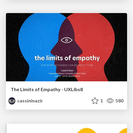
The Limits of Empathy - UXLibs8
cassininazir
1
580