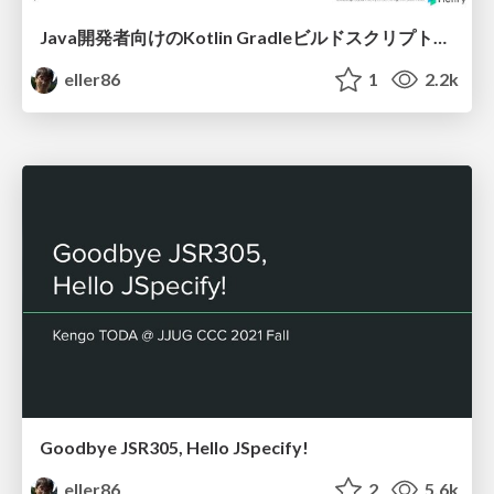
Java開発者向けのKotlin Gradleビルドスクリプト入門 / Gradle Build Script in Kotlin 101
eller86
1
2.2k
Goodbye JSR305, Hello JSpecify!
eller86
2
5.6k