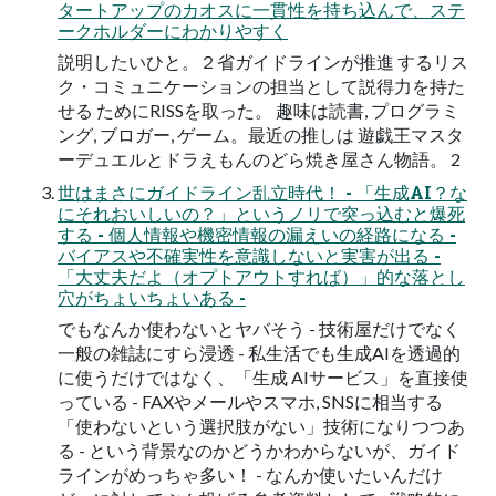
タートアップのカオスに一貫性を持ち込んで、ステ
ークホルダーにわかりやすく
説明したいひと。２省ガイドラインが推進 するリス
ク・コミュニケーションの担当として説得力を持た
せる ためにRISSを取った。 趣味は読書, プログラミ
ング, ブロガー, ゲーム。最近の推しは 遊戯王マスタ
ーデュエルとドラえもんのどら焼き屋さん物語。 2
世はまさにガイドライン乱立時代！ - 「生成AI？な
にそれおいしいの？」というノリで突っ込むと爆死
する - 個人情報や機密情報の漏えいの経路になる -
バイアスや不確実性を意識しないと実害が出る -
「大丈夫だよ（オプトアウトすれば）」的な落とし
穴がちょいちょいある -
でもなんか使わないとヤバそう - 技術屋だけでなく
一般の雑誌にすら浸透 - 私生活でも生成AIを透過的
に使うだけではなく、「生成 AIサービス」を直接使
っている - FAXやメールやスマホ, SNSに相当する
「使わないという選択肢がない」技術になりつつあ
る - という背景なのかどうかわからないが、ガイド
ラインがめっちゃ多い！ - なんか使いたいんだけ