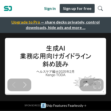
Sign in
Sign up for free
Upgrade to Pro
— share decks privately, control
downloads, hide ads and more …
·
Ship Features Fearlessly
→
SPONSORED