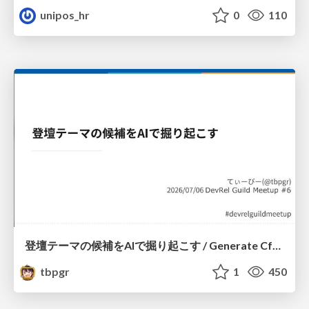
unipos_hr
0
110
登壇テーマの候補をAIで掘り起こす / Generate CfP Ideas via-AI
tbpgr
1
450