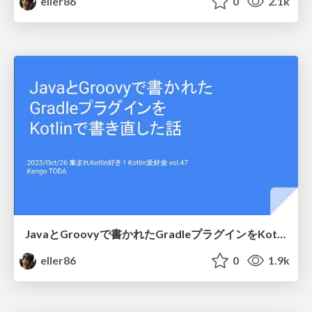
eller86
0
2.1k
JavaとGroovyで書かれたGradleプラグインをKotlinで書き直した話 / Converted a Gradle plugin from Groovy&Java to Kotlin
eller86
0
1.9k