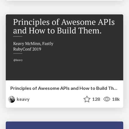
Principles of Awesome APIs and How to Build Them.
keavy
128
18k