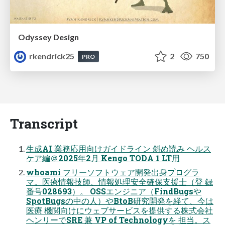
Odyssey Design
rkendrick25
2
750
PRO
Transcript
生成AI 業務応用向けガイドライン 斜め読み ヘルス
ケア編＠2025年2月 Kengo TODA 1 LT用
whoami フリーソフトウェア開発出身プログラ
マ。医療情報技師、情報処理安全確保支援士（登 録
番号028693）。 OSSエンジニア（FindBugsや
SpotBugsの中の人）やBtoB研究開発を経て、今は
医療 機関向けにウェブサービスを提供する株式会社
ヘンリーでSRE 兼 VP of Technologyを 担当。ス