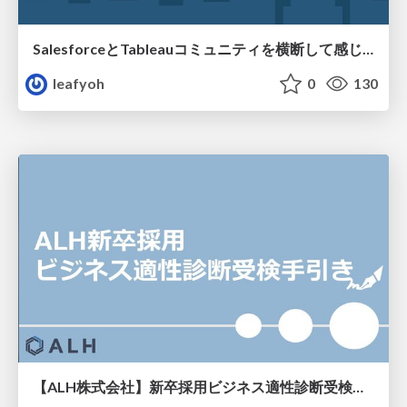
SalesforceとTableauコミュニティを横断して感じたこと（Osaka Dreamin）
leafyoh
0
130
【ALH株式会社】新卒採用ビジネス適性診断受検手引き