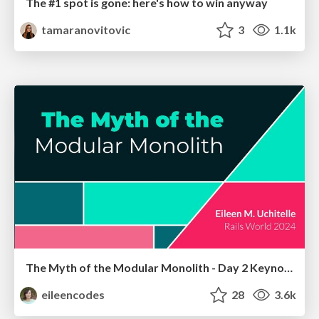
The #1 spot is gone: here's how to win anyway
tamaranovitovic
3
1.1k
The Myth of the Modular Monolith - Day 2 Keynote - Rails World 2024
eileencodes
28
3.6k