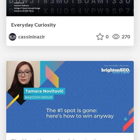
Everyday Curiosity
cassininazir
0
270