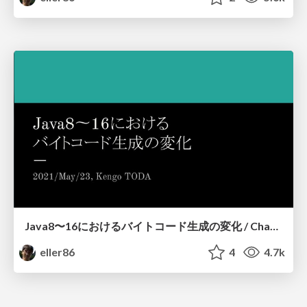
Java8〜16におけるバイトコード生成の変化 / Changes of Bytecode Generation from Java 8 to 16
eller86
4
4.7k