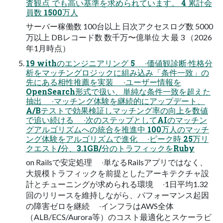
査観点 でも⾼い基準を求められています。 4 累計会
員数 1500万⼈
サーバー稼働数 100台以上 ⽇次アクセスログ数 5000
万以上 DBレコード数 数千万〜億単位 大 最 3 （2026
年1月時点）
19 withのエンジニアリング 5 ‧価値観診断‧性格分
析をマッチングロジックに組み込み「条件⼀致」の
先にある相性推薦を実装 ‧ユーザー情報を
OpenSearch形式で扱い、単純な条件⼀致を超えた
抽出 ‧マッチング体験を継続的にアップデート、
A/Bテストで効果検証しマッチング率の向上を数値
で追い続ける ‧次のステップとしてAIのマッチン
グアルゴリズムへの統合を推進中 100万⼈のマッチ
ング体験をアルゴリズムで進化 ‧ピーク時 25万リ
クエスト/分、3.1GB/分のトラフィックをRuby
on Railsで安定処理 ‧単なるRailsアプリではなく、
⼤規模トラフィックを前提としたアーキテクチャ設
計とチューニングが求められる環境 ‧1⽇平均1.32
回のリリースを維持しながら、パフォーマンス起因
の障害ゼロを継続 ‧インフラはAWS全体
（ALB/ECS/Aurora等）のコスト最適化とスケーラビ