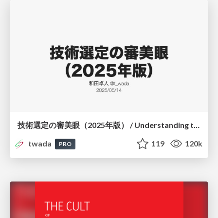
技術選定の審美眼（2025年版） / Understanding the Spiral of Technologies 2025 edition
twada
119
120k
PRO