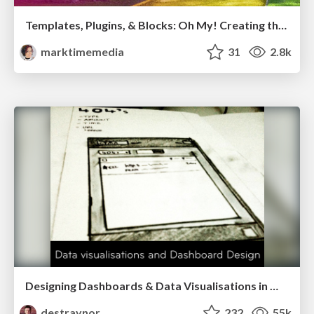
Templates, Plugins, & Blocks: Oh My! Creating the theme that thinks of everything
marktimemedia
31
2.8k
Designing Dashboards & Data Visualisations in Web Apps
destraynor
232
55k