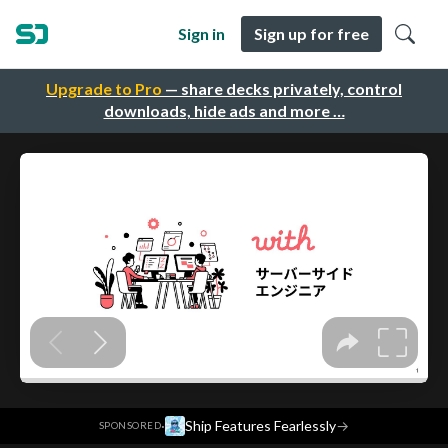
Sign in
Sign up for free
Upgrade to Pro
— share decks privately, control
downloads, hide ads and more …
·
Ship Features Fearlessly
→
SPONSORED