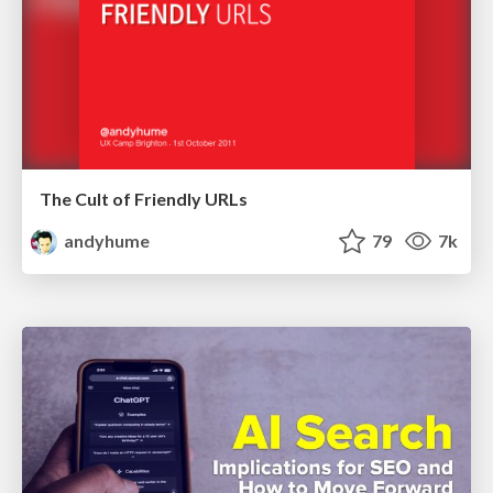
The Cult of Friendly URLs
andyhume
79
7k