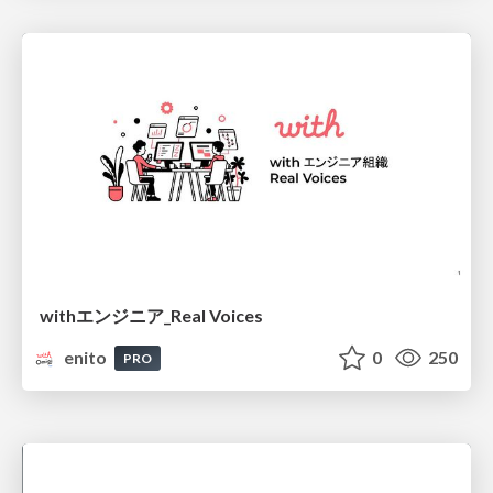
withエンジニア_Real Voices
enito
0
250
PRO