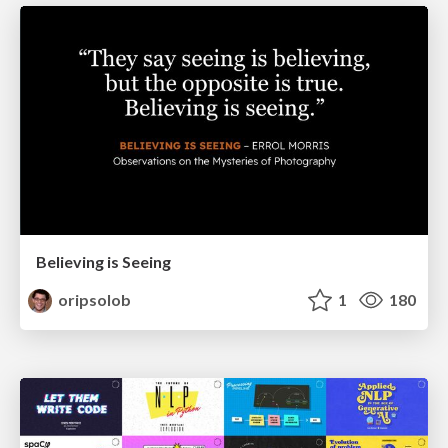
Believing is Seeing
oripsolob
1
180