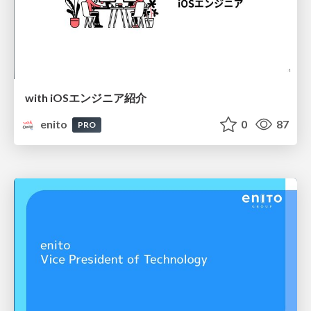
with iOSエンジニア紹介
enito
0
87
PRO