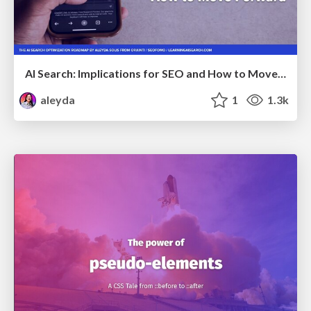
AI Search: Implications for SEO and How to Move Forward - #ShenzhenSEOConference
aleyda
1
1.3k