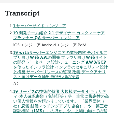
Transcript
1 サーバーサイド エンジニア
19 開発チーム紹介 2 1 デザイナー カスタマーケア
プランナー QA サーバー エンジニア
iOS エンジニア Android エンジニア PdM
19 withサーバーエンジニアの業務内容 モバイルア
プリ向けWeb APIの開発 ブラウザ向けWebサイト
の開発 データベース設計‧チューニング AWS/GCP
を使ったインフラ設計 インフラのセキュリティ設計
と構築 サーバーリソースの監視‧改善 データアナリ
スト向けデータ抽出‧転送処理の実装
3 2
19 サービスの技術的特徴 ⼤規模データ セキュリテ
ィ ‧本⼈確認書類（免許証等）等、⾮常に機密性の⾼
い個⼈情報をお預かりしています。 ‧「業界団体（⼀
社）恋愛‧結婚マッチングアプリ協会）」や「第三者
認証機関（IMS）」のほか、や、上場に向けての監