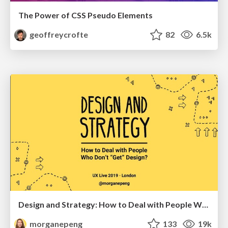
The Power of CSS Pseudo Elements
geoffreycrofte
82
6.5k
Design and Strategy: How to Deal with People Who Don’t "Get" Design
morganepeng
133
19k