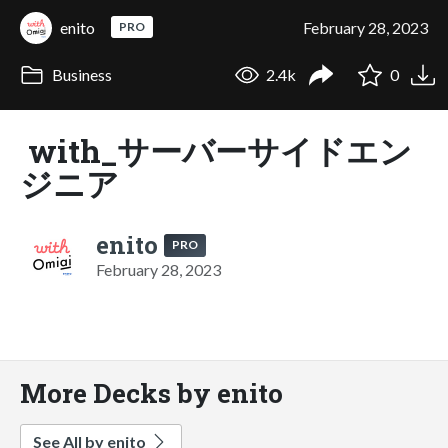
enito
February 28, 2023
PRO
Business
2.4k
0
with_サーバーサイドエン
ジニア
enito
PRO
February 28, 2023
More Decks by enito
See All by enito