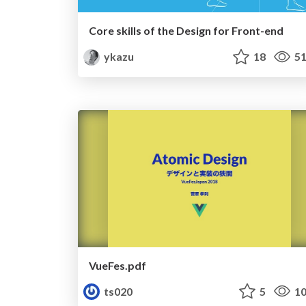
Core skills of the Design for Front-end
ykazu
18
51
VueFes.pdf
ts020
5
10