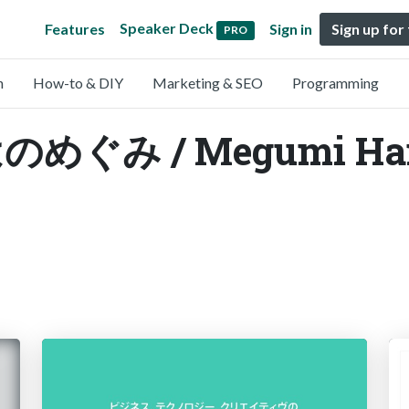
Speaker Deck
Features
Sign in
Sign up for
PRO
n
How-to & DIY
Marketing & SEO
Programming
 はのめぐみ / Megumi Ha