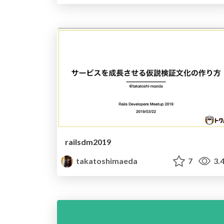
railsdm2019
takatoshimaeda
7
3.