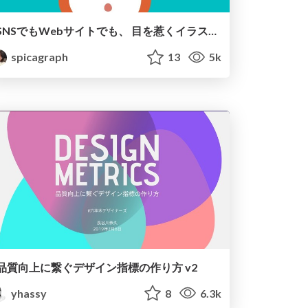
SNSでもWebサイトでも、 目を惹くイラストのつくり方
spicagraph
13
5k
品質向上に繋ぐデザイン指標の作り方 v2
yhassy
8
6.3k