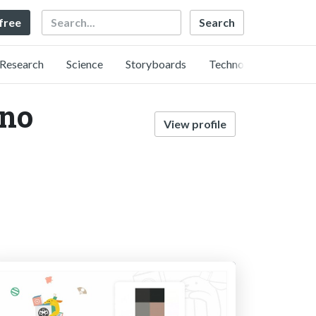
Search
 free
Research
Science
Storyboards
Technology
no
View profile