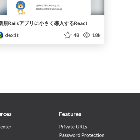
新規Railsアプリに小さく導入するReact
dex1t
48
18k
rces
Features
enter
Private URLs
Password Protection