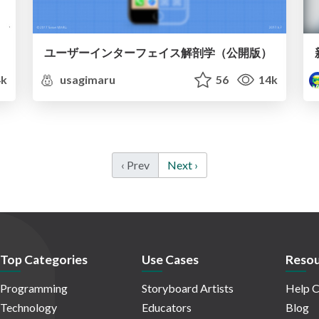
ユーザーインターフェイス解剖学（公開版）
k
usagimaru
56
14k
‹ Prev
Next ›
Top Categories
Use Cases
Resou
Programming
Storyboard Artists
Help C
Technology
Educators
Blog