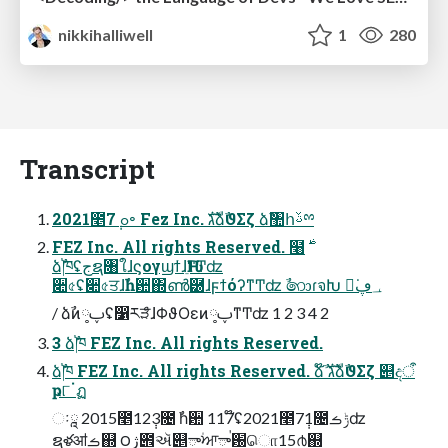
nikkihalliwell
1
280
Transcript
2021೥7݄ ߋ৽ Fez Inc. גࣜձࣾϑΣζ ձࣾ঺հࢿྉ
FEZ Inc. All rights Reserved. ໨࣍
ձࣾ֓ཁʢجຊ৘ใɺϛογϣϯɺԊֵͳͲʣ
૊৫ʢ૊৫ਤɺࣾһ਺΍ൺ཰ɺϝϯόʔͳͲʣ ࣾ෩ɾจԽ ಇ͘؀ڥ
/ ձࣾͷ༷ࢠʢ෱རްੜɺΦϑΟεͷ༷ࢠͳͲʣ 1 2 3 4 2
3 ձࣾ֓ཁ FEZ Inc. All rights Reserved.
ձࣾ֓ཁ FEZ Inc. All rights Reserved. ձ໊ࣾ גࣜձࣾϑΣζ ୅දऀ
ҏ୮ॱฏ
ઃཱ 2015೥12݄3೔ ࣾһ਺ 117໊ʢ2021೥7݄1೔ݱࡏʣ
ຊళॴࡏ஍ ౦ژ౎ઍ୅ా۠ਆాࠠ԰ொ15൪஍