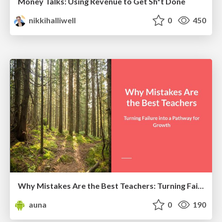
Money Talks: Using Revenue to Get Sh*t Done
nikkihalliwell
0
450
Why Mistakes Are the Best Teachers: Turning Failure into a Pathway for Growth
auna
0
190