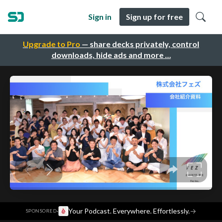
Sign in
Sign up for free
Upgrade to Pro
— share decks privately, control
downloads, hide ads and more …
·
Your Podcast. Everywhere. Effortlessly.
→
SPONSORED