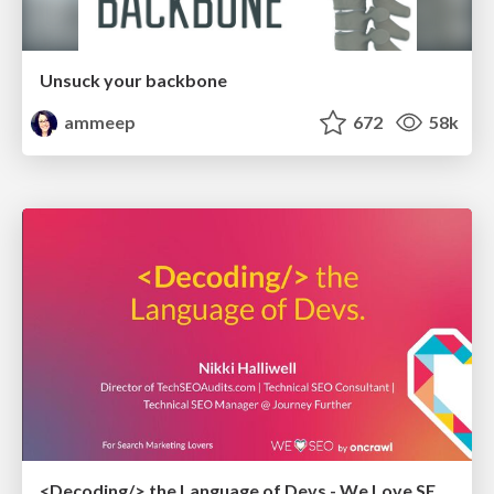
Unsuck your backbone
ammeep
672
58k
<Decoding/> the Language of Devs - We Love SEO 2024