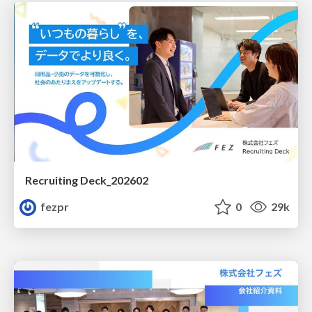
Recruiting Deck_202602
fezpr
0
29k