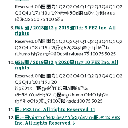
Reserved. 0 ࣾһ਺ ೥࣍ Q1 Q2 Q3 Q4 Q1 Q2 Q3 Q4 Q1 Q2
Q3 Q4 ɹ ’17 ɹ ’18 ɹ ’19 ਆాΦϑΟε࣌୅ ɾܦӦମ੍ɾ૊৫ͷมߋ
ɾϩΰͷมߋ 66໊ 100 75 50 25
Ԋֵʢ4ظ໨ / 2018೥12݄ ʙ 2019೥11݄ʣ 9 FEZ Inc. All
rights
Reserved. 0 ࣾһ਺ ೥࣍ Q1 Q2 Q3 Q4 Q1 Q2 Q3 Q4 Q1 Q2
Q3 Q4 ɹ ’18 ɹ ’19 ɹ ’20 خ͍͠χϡʔε͕ଓʑʂʮੜ࢈ੑʯʹ߆ͬͨୈ̐ظ
ɾUrumo ϦϦʔε ɾౡࠜΦϑΟε։ॴ ɾจԽͷมֵ 75໊ 100 75 50 25
Ԋֵʢ5ظ໨ / 2019೥12݄ ʙ 2020೥11݄ʣ 10 FEZ Inc. All
rights
Reserved. 0 ࣾһ਺ ೥࣍ Q1 Q2 Q3 Q4 Q1 Q2 Q3 Q4 Q1 Q2
Q3 Q4 ɹ ’18 ɹ ’19 ɹ ’20
ίʔϙϨʔτػೳ΋൫ੴʹͳΓɺՁ஋Λ૑Εͨୈ̑ظ
ɾϑϧϑϨοΫεɾϑϧϦϞʔτ੍౓ಋೖ ɾUrumo OMO ϦϦʔε
ɾϦϒϥϯσΟϯά࣮ࢪ 98໊ ʢ100ਓ໨લʂʣ 100 75 50 25
૊৫ FEZ Inc. All rights Reserved. 11
૊৫ߏ଄ʢάϧʔϓձؚࣾΉʣ άϧʔϓձࣾ ϑΣζάϧʔϓͷ૊৫ਤ 12 FEZ
Inc. All rights Reserved. ࣄ