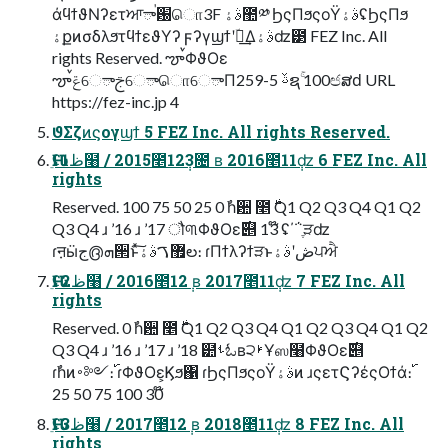
άϥϯϑΝʔετਆాࠠ԰ொ3F ࣄۀ಺༰ ϦςΠϧςοΫࣄۀʢϦςΠϧ
ۀքͷσδλϧτϥϯεϑΥʔ ϝʔγϣϯʹؔ࿈͢Δࣄۀʣ౳ FEZ Inc. All
rights Reserved. ౡࠜΦϑΟε
ౡࠜݝେాࢢେాொେాΠ259-5 ࢿຊۚ 100ඦສԁ URL
https://fez-inc.jp 4
ϑΣζͷϛογϣϯ 5 FEZ Inc. All rights Reserved.
Ԋֵʢ1ظ໨ / 2015೥12݄3೔ ʙ 2016೥11݄ʣ 6 FEZ Inc. All
rights
Reserved. 100 75 50 25 0 ࣾһ਺ ೥࣍ Q1 Q2 Q3 Q4 Q1 Q2
Q3 Q4 ɹ ’16 ɹ ’17 ौ୩ΦϑΟε࣌୅ 13໊ ʢ΄΅ֶੜʣ
ɾऩӹج൫ܗ੒ͱͯ͠޿ࠂࣄۀల։ ɾΠϯλʔϯੜͱڞʹࣄۀਪਐ
Ԋֵʢ2ظ໨ / 2016೥12݄ ʙ 2017೥11݄ʣ 7 FEZ Inc. All
rights
Reserved. 0 ࣾһ਺ ೥࣍ Q1 Q2 Q3 Q4 Q1 Q2 Q3 Q4 Q1 Q2
Q3 Q4 ɹ ’16 ɹ ’17 ɹ ’18 ๺ࢀಓʙ੨ࢁҰஸ໨ΦϑΟε࣌୅
ɾࣾһͷ࠾༻։࢝ ɾΦϑΟε͕Ϗϧ΁ ɾϦςΠϧςοΫࣄۀͷ ɹςετϚʔέςΟϯά։࢝
30໊ 100 75 50 25
Ԋֵʢ3ظ໨ / 2017೥12݄ ʙ 2018೥11݄ʣ 8 FEZ Inc. All
rights