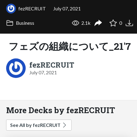
fezRECRUIT
July 07, 2021
Business
2.1k
0
フェズの組織について_21'7
fezRECRUIT
July 07, 2021
More Decks by fezRECRUIT
See All by fezRECRUIT