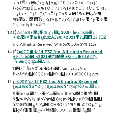
ۀ ຊ ෦ ਓࡒҭ੒ຊ෦ ι Ϧ ϡ | γ ϣ ϯ ෦ Ϛ | έ ς Ο ϯ ά ։ ൃ ຊ ෦
ίʔϙϨʔτຊ෦ ྲྀ ௨ ࢧ ԉ ෦ Ӧ ۀ ̍ ෦ ι Ϧ ϡ | γ ϣ ϯ Ӧ ۀ ̎ ෦ ਓ ࣄ ෦ ٕ ज़ ։
ൃ ෦ ࣄ ۀ ։ ൃ ෦ ։ ൃ ෦ ܦ Ӧ ا ը ෦ ܦ ཧ ࡒ ຿ ෦ 5cu ୅දऔక໾
औక໾ձ ؂ࠪ໾ ޿ใࣨ ι Ϧ ϡ | γ ϣ ϯ ι Ϧ ϡ | γ ϣ ϯ ๏ ຿ ෦ ࿑ ຿ ૯ ຿
෦ η | ϧ ε Ϧ ϑ τ ਪ ਐ ෦
ࣾһʹ͍ͭͯʢஉঁൺ / ೥ྸ૚ʣ ฏۉ೥ྸ 30.9ࡀ ࣾһͷஉঁൺ͸̎ɿ̍
※ਖ਼ࣾһ਺ʢࣥߦ໾һɾҰൠࣾһʣΑΓࢉग़ɻ ※2021೥7݄1೔࣌఺ 13 FEZ
Inc. All rights Reserved. 34% 66% 50% 39% 11%
ࣾһʹ͍ͭͯʢύύϚϚ཰ʣ 14 FEZ Inc. All rights Reserved.
※શैۀһର৅ɹ※2021೥7݄1೔࣌఺ ※ࣸਅܝࡌ͸ڐՄΛಘ͓ͯΓ·͢ɻ
ීஈύύɾϚϚ͕ಇ͍͍ͯΔ৬৔Λ։์͠ɺ
͝Ո଒ʹײँͷؾ࣋ͪΛࠐΊͯϋϩ΢Οϯͷ೔ʹɹfamily dayΛ։࠵
ࣾһͷ5ਓʹ1ਓ͸ύύϚϚʂ ※໾һҎ্͸2ਓʹ1ਓ͕ύύϚϚͰ͢ɻ 22%
ϝϯόʔʢҰ෦ʣ 15 FEZ Inc. All rights Reserved.
ϦςΠϧςοΫͷϓϩूஂ͔ͭɺϦςΠϧςοΫʹ࿀য͕Εͨϝϯόʔ ๛໦ ڡٛ
Ұथ ࣾ֎औక໾ ྛ ༤و ࣥߦ໾һCHRO ঃ ٢ल ࣥߦ໾һCTO ҏ୮ ॱฏ
୅දऔక໾ࣾ௕ ੺ඌ ༤࢘ औక໾COO ࣄۀ૯੹೚ऀ ླ໦ ༐࣍