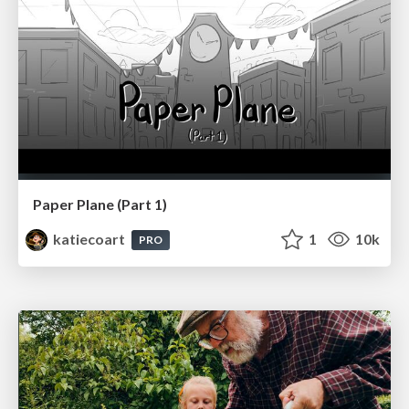
Paper Plane (Part 1)
katiecoart
1
10k
PRO