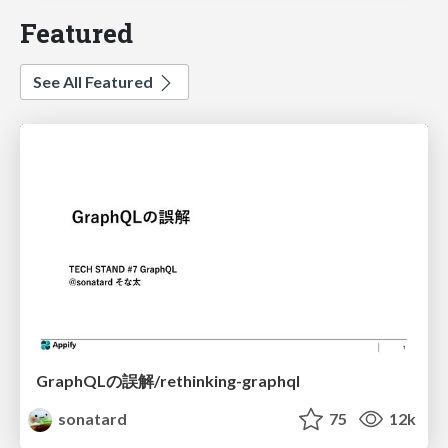
Featured
See All Featured
GraphQLの誤解/rethinking-graphql
sonatard
75
12k