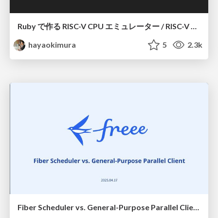
Ruby で作る RISC-V CPU エミュレーター / RISC-V CPU emulator made with Ruby
hayaokimura
5
2.3k
Fiber Scheduler vs. General-Purpose Parallel Client