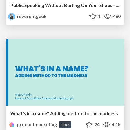
Public Speaking Without Barfing On Your Shoes - THAT 2023
reverentgeek
1
480
What’s in a name? Adding method to the madness
productmarketing
24
4.1k
PRO