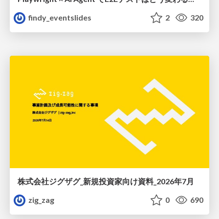
findy_eventslides
2
320
株式会社ジグザグ_新規投資家向け資料_2026年7月
zig_zag
0
690