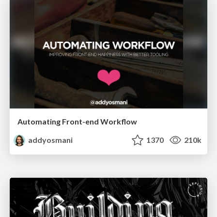
Automating Front-end Workflow
addyosmani
1370
210k