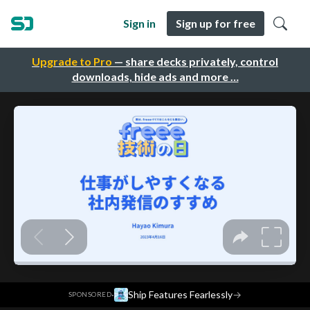
Sign in
Sign up for free
Upgrade to Pro
— share decks privately, control
downloads, hide ads and more …
·
Ship Features Fearlessly
→
SPONSORED