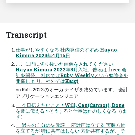
Transcript
仕事がしやすくなる 社内発信のすすめ Hayao
Kimura 2023年4⽉16⽇
ここに円に切り抜いた画像を入れてく ださい
Hayao Kimura 2022年3⽉⼊社。普段は freee 会
計を開発。 社内ではRuby Weeklyという勉強会を
開催し たり、社外ではKaigi
on Rails 2023 のオーガ ナイザを務めています。 会計
アプリケーションエンジニア
今⽇伝えたいこと • Will, Can(Cannot), Done
を常に伝える • そうすると仕事はたのしくなる（は
ず）
過去の⾃分の失敗談 ⼀応計画は⽴てる 実装⽅針
を⽴てるが 特に共有はしない ⽅針共有するが、 チ