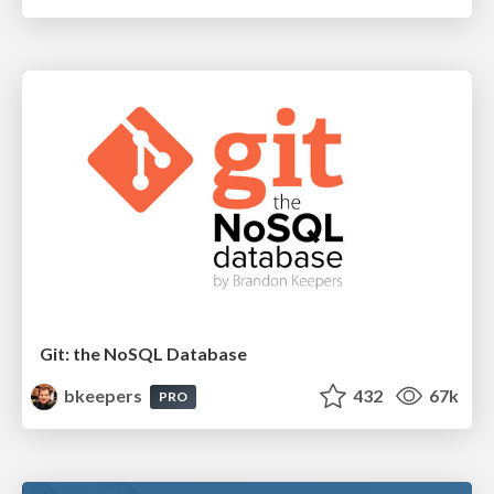
Git: the NoSQL Database
bkeepers
432
67k
PRO