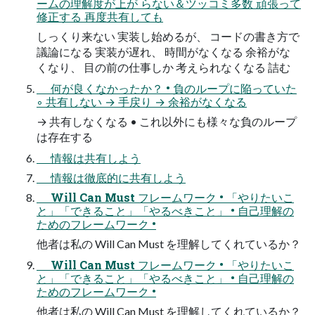
ームの理解度が上が らない＆ツッコミ多数 頑張って
修正する 再度共有しても
しっくり来ない 実装し始めるが、 コードの書き⽅で
議論になる 実装が遅れ、 時間がなくなる 余裕がな
くなり、 ⽬の前の仕事しか 考えられなくなる 詰む
何が良くなかったか？ • 負のループに陥っていた
◦ 共有しない → ⼿戻り → 余裕がなくなる
→ 共有しなくなる • これ以外にも様々な負のループ
は存在する
情報は共有しよう
情報は徹底的に共有しよう
Will Can Must フレームワーク • 「やりたいこ
と」「できること」「やるべきこと」 • ⾃⼰理解の
ためのフレームワーク •
他者は私の Will Can Must を理解してくれているか？
Will Can Must フレームワーク • 「やりたいこ
と」「できること」「やるべきこと」 • ⾃⼰理解の
ためのフレームワーク •
他者は私の Will Can Must を理解してくれているか？