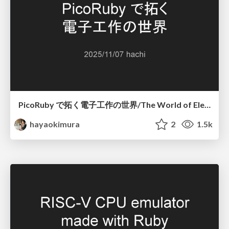
PicoRuby で拓く電子工作の世界/The World of Electronics Projects Opened by PicoRuby
hayaokimura
2
1.5k