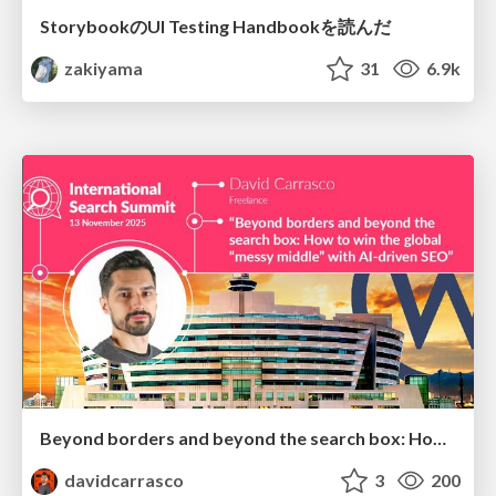
StorybookのUI Testing Handbookを読んだ
zakiyama
31
6.9k
Beyond borders and beyond the search box: How to win the global "messy middle" with AI-driven SEO
davidcarrasco
3
200