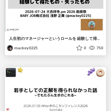
人生初のマネージャーというロールを 経験して得たもの・失ったもの / Reflections on My First Manager Role
mackey0225
0
750