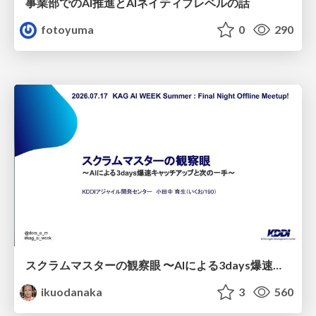
事業部でのAI推進とAIネイティブレベルの話
fotoyuma
0
290
スクラムマスターの観察眼 〜AIによる3days爆速キャッチアップと次の一手〜/The Scrum Master's Insight: Lightning-Fast 3-Day Catch-Up with AI and the Next Move
ikuodanaka
3
560