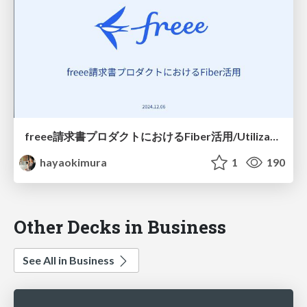
freee請求書プロダクトにおけるFiber活用/Utilization of Fiber in the freee Invoice Product
hayaokimura
1
190
Other Decks in Business
See All in Business