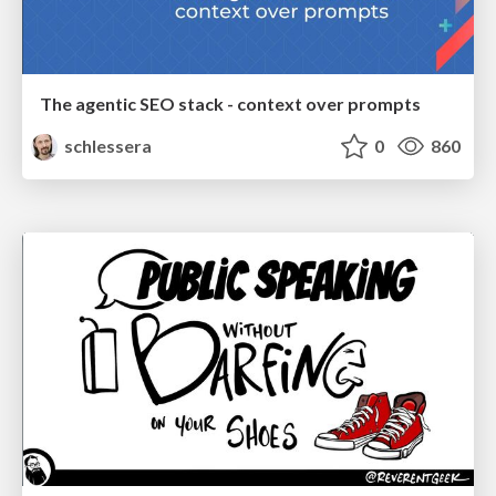
The agentic SEO stack - context over prompts
schlessera
0
860