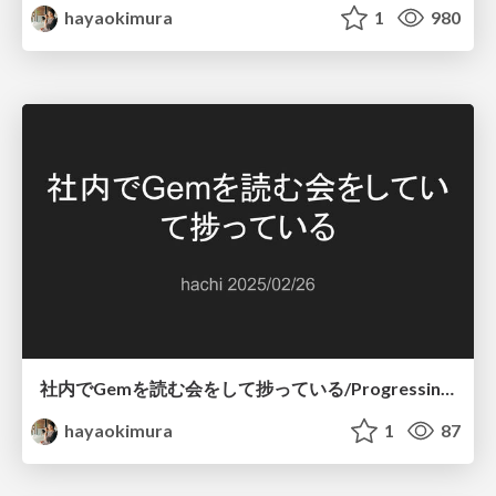
hayaokimura
1
980
社内でGemを読む会をして捗っている/Progressing Well: A Gem Reading Session at Work
hayaokimura
1
87