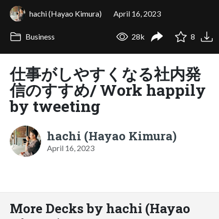
hachi (Hayao Kimura)
April 16, 2023
Business
28k
8
仕事がしやすくなる社内発
信のすすめ/ Work happily
by tweeting
hachi (Hayao Kimura)
April 16, 2023
More Decks by hachi (Hayao