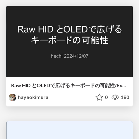
Raw HID とOLEDで広げるキーボードの可能性/Expanding Keyboard Possibilities with Raw HID and OLED
hayaokimura
0
180