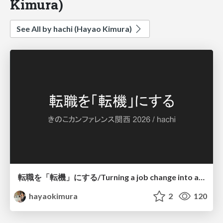
Kimura)
See All by hachi (Hayao Kimura)
転職を「転機」にする/Turning a job change into a turning point
hayaokimura
2
120