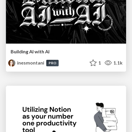
Building AI with AI
inesmontani
1
1.1k
PRO