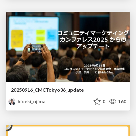
20250916_CMCTokyo36_update
hideki_ojima
0
160