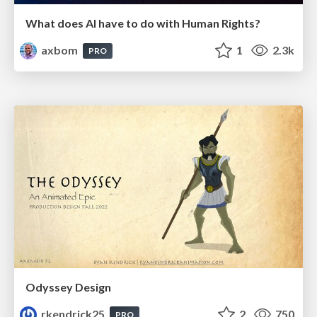
What does AI have to do with Human Rights?
axbom
1
2.3k
PRO
Odyssey Design
rkendrick25
2
750
PRO