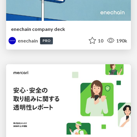
enechain company deck
enechain
10
190k
PRO