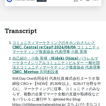
Transcript
コミュニティマーケティングのキホンおさらいと
CMC_Central re:Cap!! 2024/08/06 コミュニティ
マーケティング推進協会 代表理事 小島 英揮
自己紹介：小島 英揮（Hideki Ojima) パラレルマ
ーケター / シリアルコミュニティビルダー 一般社団
法人コミュニティマーケティング推進協会 代表理事
CMC_Meetup 共同創設者
Still Day One合同会社 代表社員 株式会社ヌーラボ 取
締役 CRO ←【NEW】 約30年以上、B2B/IT分野を中
心に、マーケティングに従事。コミュニ ティのみな
らず、複数の企業でマーケ全般の支援や取締役など
をパラレル に遂行中 𝕏 : @hide69oz Blog:
https://stilldayone.hatenablog.jp/ 立ち上げた主なコミ