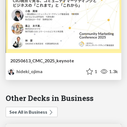
20250613_CMC_2025_keynote
hideki_ojima
1
1.3k
Other Decks in Business
See All in Business