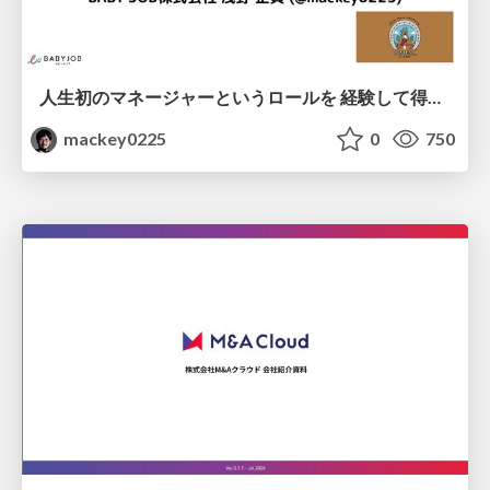
人生初のマネージャーというロールを 経験して得たもの・失ったもの / Reflections on My First Manager Role
mackey0225
0
750