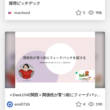
採用ピッチデック
macloud
5
90k
＜DevLOVE関西＞関係性が育つ前にフィードバックを届ける ～関係性が育つのを待てないとき、どう渡すのか～
emi0726
4
190