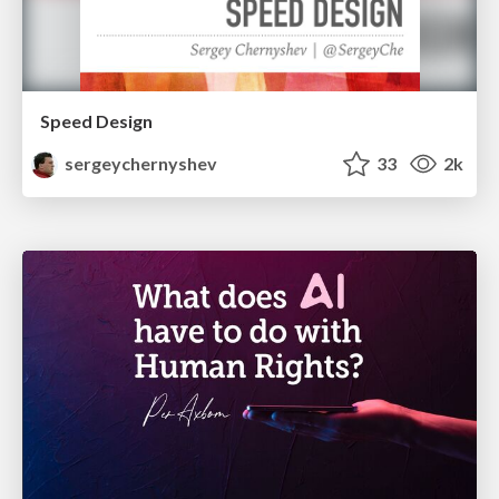
Speed Design
sergeychernyshev
33
2k