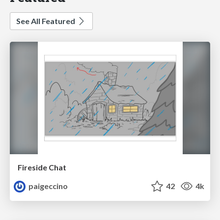
See All Featured
Fireside Chat
paigeccino
42
4k