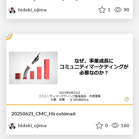
hideki_ojima
1
90
20250621_CMC_Hiroshima6
hideki_ojima
0
160