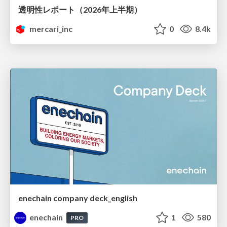
透明性レポート（2026年上半期）
mercari_inc
0
8.4k
enechain company deck_english
enechain
1
580
PRO