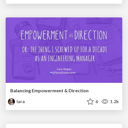
Balancing Empowerment & Direction
lara
6
1.2k