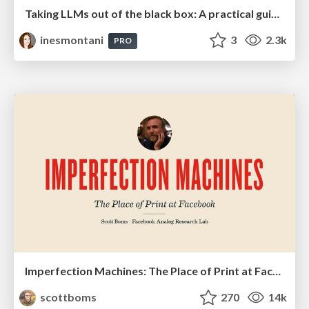
Taking LLMs out of the black box: A practical guide to human-in-the-loop distillation
inesmontani
3
2.3k
PRO
Imperfection Machines: The Place of Print at Facebook
scottboms
270
14k