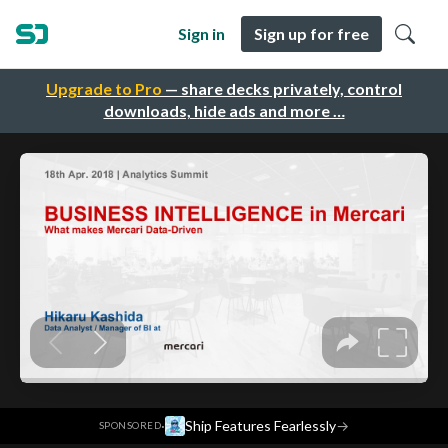
Sign in
Sign up for free
Upgrade to Pro
— share decks privately, control
downloads, hide ads and more …
·
Ship Features Fearlessly
→
SPONSORED