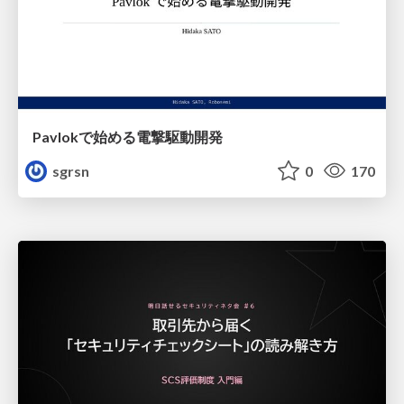
Pavlokで始める電撃駆動開発
sgrsn
0
170