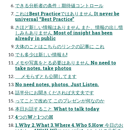
できる分析者の条件：期待値コントロール
これはBest Practiceではありません It never be
universal “Best Practice”
さほど新しい情報はありません また、情報の出し惜
しみもありません Most of insight has been
already in public
大体のことはこちらのリンクの記事に これ
でも多少は新しい情報も!
メモや写真をとる必要はありません No need to
take notes, take photos
メモらずとも公開してます
No need notes, photos. Just Listen.
話半分にお聞きくだされば大丈夫です
ってことで改めて このプレゼンが何なのか
本日お話すること What to talk today
4つのWと1つのH
1.Why 2.What 3.Where 4.Who 5.How 今日のお