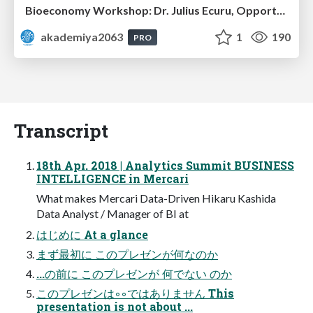
Bioeconomy Workshop: Dr. Julius Ecuru, Opportunities for a Bioeconomy in West Africa
akademiya2063
1
190
PRO
Transcript
18th Apr. 2018 | Analytics Summit BUSINESS
INTELLIGENCE in Mercari
What makes Mercari Data-Driven Hikaru Kashida
Data Analyst / Manager of BI at
はじめに At a glance
まず最初に このプレゼンが何なのか
...の前に このプレゼンが 何でない のか
このプレゼンは◦◦ではありません This
presentation is not about ...