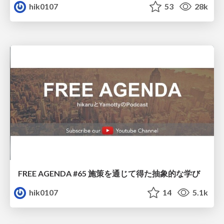
hik0107
53
28k
FREE AGENDA #65 施策を通じて得た抽象的な学び
hik0107
14
5.1k