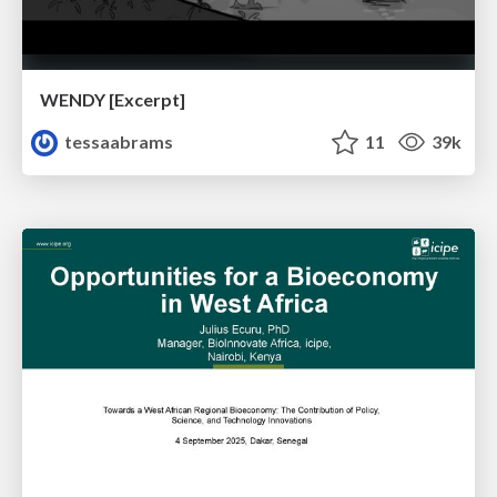
WENDY [Excerpt]
tessaabrams
11
39k