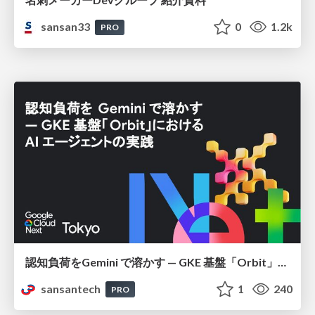
sansan33
0
1.2k
PRO
認知負荷をGemini で溶かす — GKE 基盤「Orbit」における AI エージェントの実践
sansantech
1
240
PRO