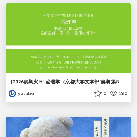
[2026前期火５] 論理学（京都大学文学部 前期 第8回）「正規化定理の証明」
yatabe
0
260