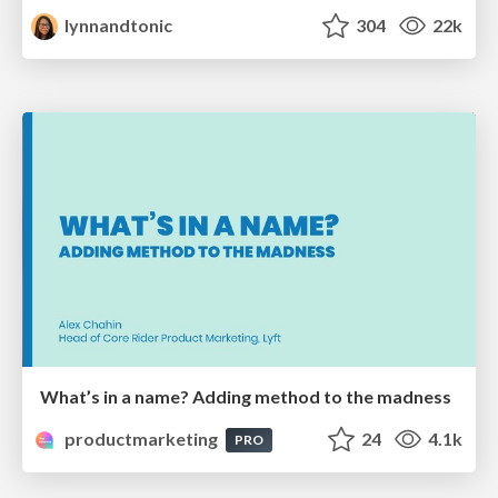
lynnandtonic
304
22k
What’s in a name? Adding method to the madness
productmarketing
24
4.1k
PRO