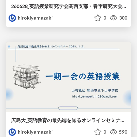
260628_英語授業研究学会関西支部・春季研究大会_中学校映像授業（山﨑資料）
hirokiyamazaki
0
300
広島大_英語教育の最先端を知るオンラインセミナー（山﨑資料）
hirokiyamazaki
0
590