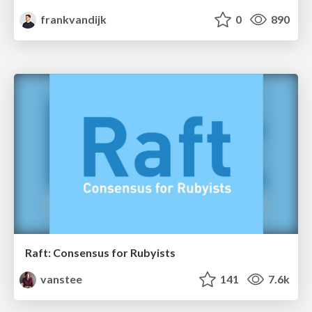
frankvandijk
0
890
Raft: Consensus for Rubyists
vanstee
141
7.6k