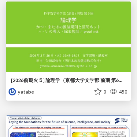
[2026前期火５] 論理学（京都大学文学部 前期 第6回）「かつとまたはの規則」
yatabe
0
450