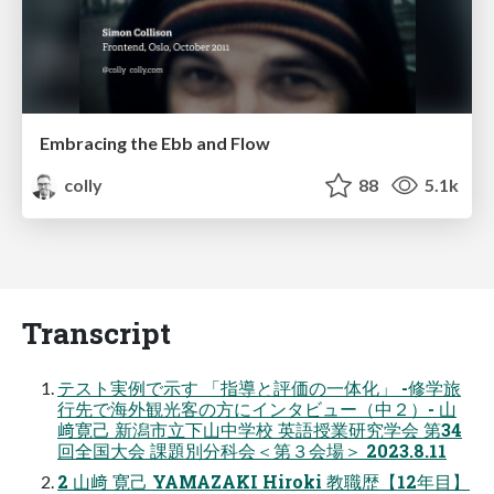
Embracing the Ebb and Flow
colly
88
5.1k
Transcript
テスト実例で示す 「指導と評価の一体化」 -修学旅
行先で海外観光客の方にインタビュー（中２）- 山
﨑寛己 新潟市立下山中学校 英語授業研究学会 第34
回全国大会 課題別分科会＜第３会場＞ 2023.8.11
2 山﨑 寛己 YAMAZAKI Hiroki 教職歴【12年目】