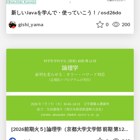
新しいJavaを学んで・使っていこう！ / osd26do
gishi_yama
0
200
[2026前期火５] 論理学（京都大学文学部 前期 第12回）「証明を走らせる：カリー・ハワード対応」