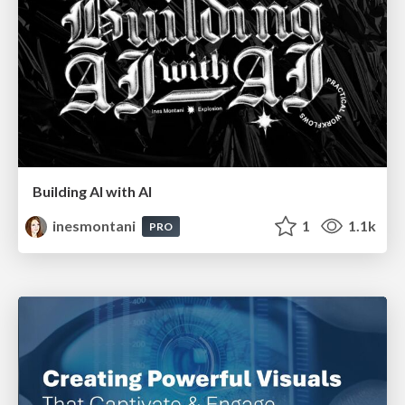
Building AI with AI
inesmontani
1
1.1k
PRO