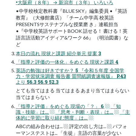
•大阪府（８年） → 新潟市（３年） いろいろ
•中学校検定教科書『BLUE SKY』編集委員 •『英語
教育』（大修館書店）「チーム中学高 校英語
PRESENTSサステナブルな授業磨 き」連載担当
•『中学校英語サポートBOOK 話せる！ 書ける！英
語言語活動アイディア&ワーク 66』 （明治図書）な
ど
本日の流れ 現状と課題 紹介単元 提案 3
「指導と評価の一体化」をめぐる 現状と課題 4
英語の勉強は好きですか？ 5 『令和５年度 全国学
力・学習状況調査 報告書 質問紙調査速報版』 P.43
より 56.3 56.9 52.3
とても当てはまる 当てはまる あまり当てはまらない
当てはまらない
「指導と評価」をめぐる 現場の「？」 6 ▧ 「知
識・技能」は... ▧ 「思考・判断・表現」は... ▧ 「主
体的に学習に取り組む態度」は... ▧
ABCの組み合わせは... ▧ 評定の出し方は... ▧ パフォ
ーマンステストは... 「生徒」主語の言葉が少ない