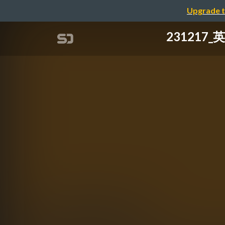
Upgrade t
23121