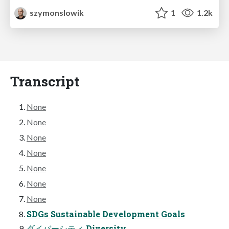
szymonslowik
1
1.2k
Transcript
None
None
None
None
None
None
None
SDGs Sustainable Development Goals
ダイバーシティ Diversity