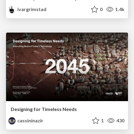
ivargrimstad
0
1.4k
Designing for Timeless Needs
cassininazir
1
430