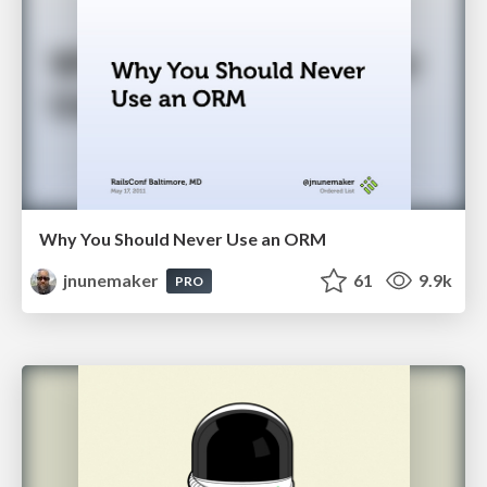
Why You Should Never Use an ORM
jnunemaker
61
9.9k
PRO