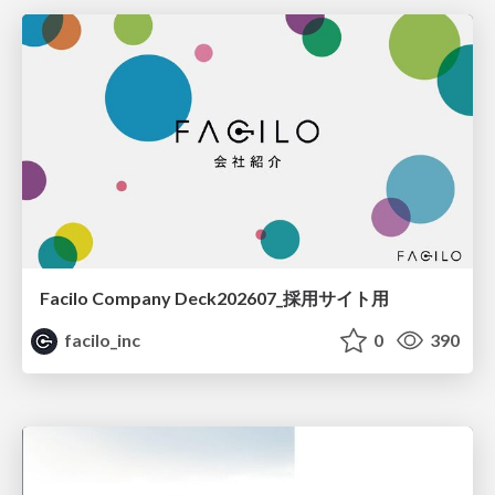
Facilo Company Deck202607_採用サイト用
facilo_inc
0
390