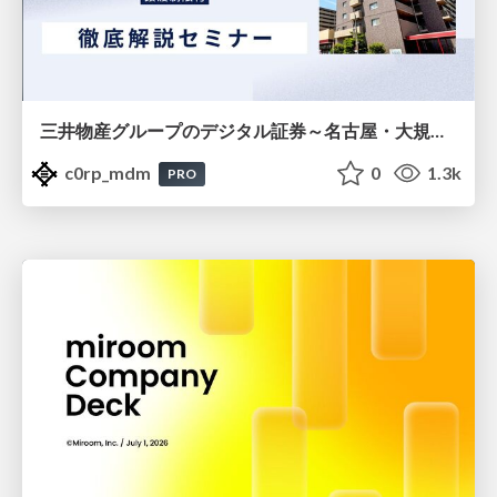
三井物産グループのデジタル証券～名古屋・大規模レジデンス～徹底解説セミナー
c0rp_mdm
0
1.3k
PRO