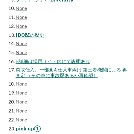
None
None
None
IDOMの歴史
None
None
※詳細は採用サイト内にて説明あり
買取仕⼊、⼀部AＡ仕⼊⾞両は 第三者機関による 再
査定 （その⾞に事故歴あるか再確認）
None
None
None
None
None
pick up①