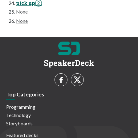
pick up②
None
None
SpeakerDeck
Top Categories
Programming
Technology
Storyboards
Featured decks