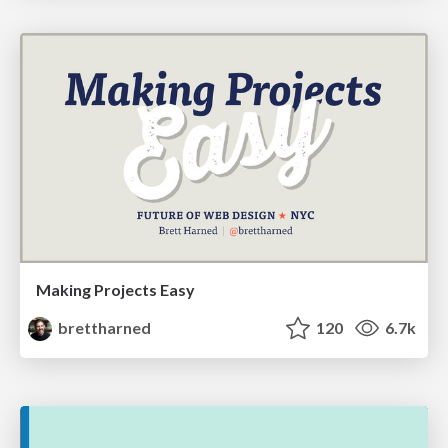
Making Projects Easy
brettharned
120
6.7k