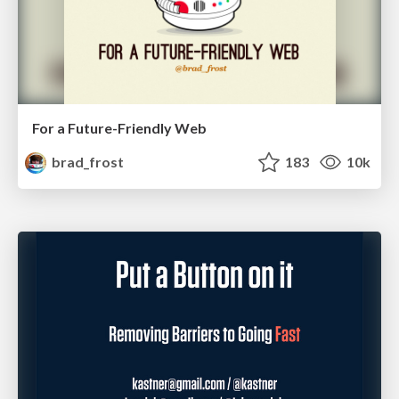
For a Future-Friendly Web
brad_frost
183
10k