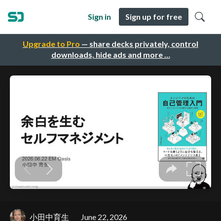
Sign in
Sign up for free
Upgrade to Pro
— share decks privately, control
downloads, hide ads and more …
小田中育生
June 22, 2026