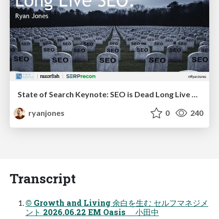
State of Search Keynote: SEO is Dead Long Live SEO
ryanjones
0
240
Transcript
© Growth and Living 余白を生む セルフマネジメ
ント 2026.06.22 EM Oasis 小田中