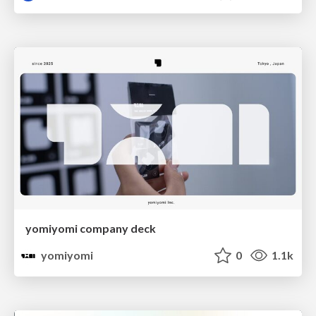
yomiyomi company deck
yomiyomi
0
1.1k