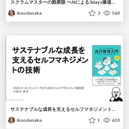
スクラムマスターの観察眼 〜AIによる3days爆速キャッチアップと次の一手〜/The Scrum Master's Insight: Lightning-Fast 3-Day Catch-Up with AI and the Next Move
ikuodanaka
3
560
サステナブルな成長を支えるセルフマネジメントの技術/Self Management skill for growth
ikuodanaka
1
610