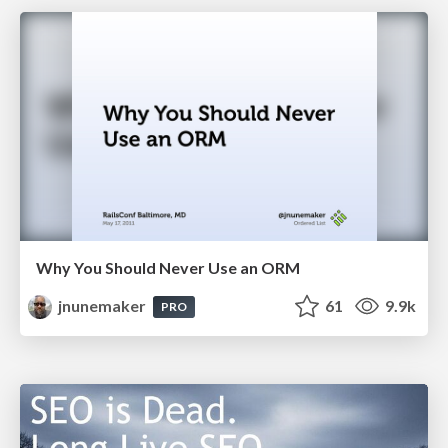
Why You Should Never Use an ORM
jnunemaker
61
9.9k
PRO