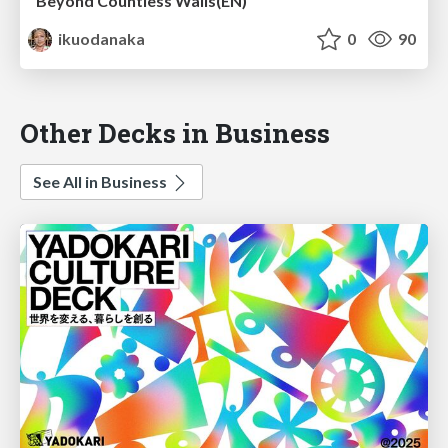
Beyond Countless Walls(EN)
ikuodanaka
0
90
Other Decks in Business
See All in Business