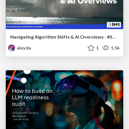
Navigating Algorithm Shifts & AI Overviews - #SMXNext
aleyda
1
1.5k