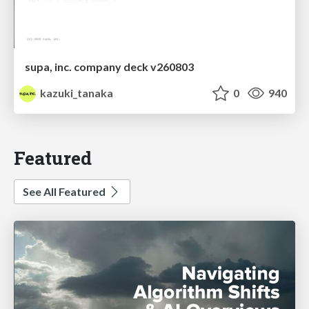
supa, inc. company deck v260803
kazuki_tanaka
0
940
Featured
See All Featured