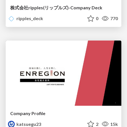
株式会社ripples(リップルズ)-Company Deck
ripples_deck
0
770
Company Profile
katsuegu23
2
15k