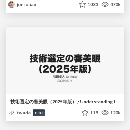
jonrohan
1033
470k
技術選定の審美眼（2025年版） / Understanding the Spiral of Technologies 2025 edition
twada
119
120k
PRO