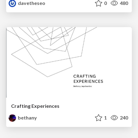
davetheseo
0
480
Crafting Experiences
bethany
1
240