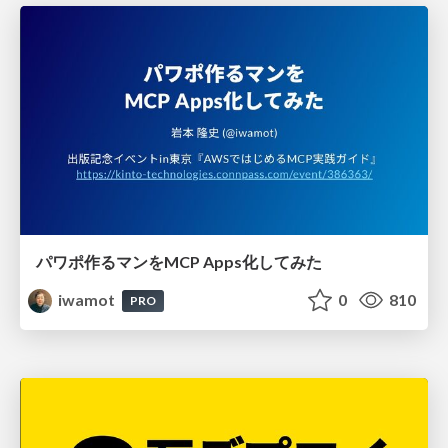
パワポ作るマンをMCP Apps化してみた
iwamot
0
810
PRO