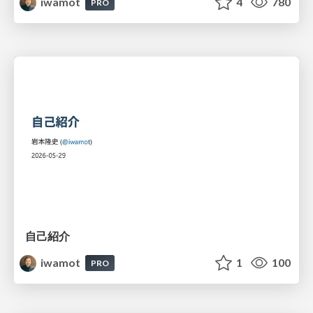
iwamot
4
780
PRO
自己紹介
iwamot
1
100
PRO