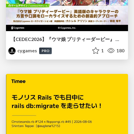
【CEDEC2026】『ウマ娘 プリティーダービー』 英語版のキャラクターの方言や口調をローカライズするための創造的アプローチ
cygames
1
180
PRO