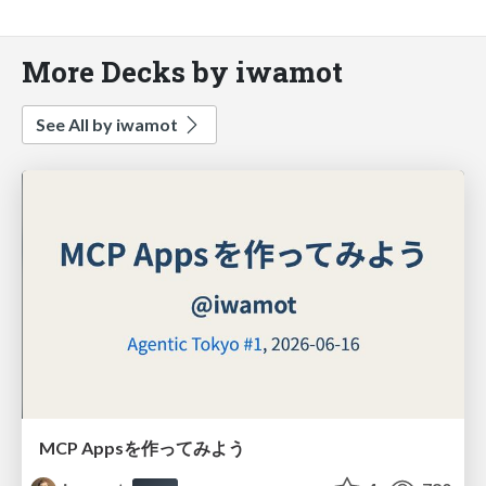
More Decks by iwamot
See All by iwamot
MCP Appsを作ってみよう