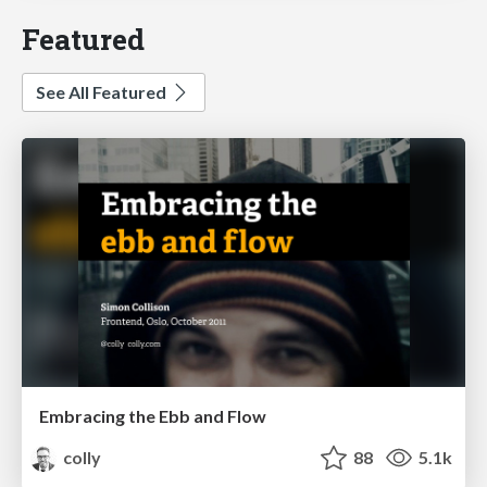
Featured
See All Featured
Embracing the Ebb and Flow
colly
88
5.1k