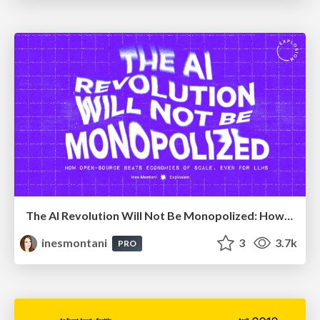
The AI Revolution Will Not Be Monopolized: How open-source beats economies of scale, even for LLMs
inesmontani
3
3.7k
PRO