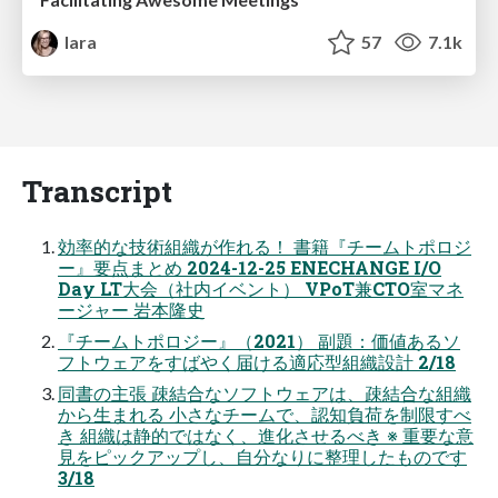
lara
57
7.1k
Transcript
効率的な技術組織が作れる！ 書籍『チームトポロジ
ー』要点まとめ 2024-12-25 ENECHANGE I/O
Day LT大会（社内イベント） VPoT兼CTO室マネ
ージャー 岩本隆史
『チームトポロジー』（2021） 副題：価値あるソ
フトウェアをすばやく届ける適応型組織設計 2/18
同書の主張 疎結合なソフトウェアは、疎結合な組織
から生まれる 小さなチームで、認知負荷を制限すべ
き 組織は静的ではなく、進化させるべき ※ 重要な意
見をピックアップし、自分なりに整理したものです
3/18