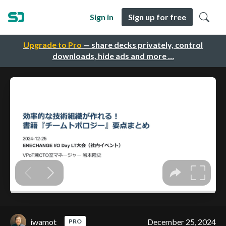
Sign in
Sign up for free
Upgrade to Pro
— share decks privately, control
downloads, hide ads and more …
iwamot
December 25, 2024
PRO