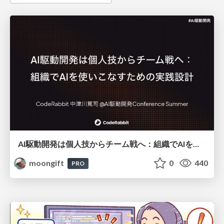
AI駆動開発は個人技からチーム戦へ：組織でAIを使いこなすための実践設計
moongift
0
440
PRO