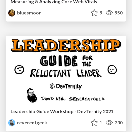
Measuring & Analyzing Core Web Vitals
bluesmoon
9
950
Leadership Guide Workshop - DevTernity 2021
reverentgeek
1
330