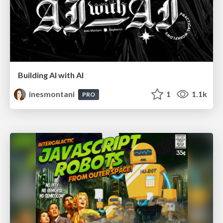
Building AI with AI
inesmontani
1
1.1k
PRO