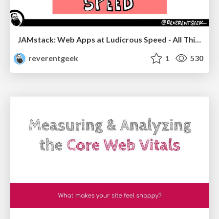
JAMstack: Web Apps at Ludicrous Speed - All Things Open 2022
reverentgeek
1
530