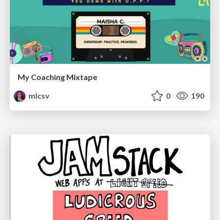
My Coaching Mixtape
mlcsv
0
190