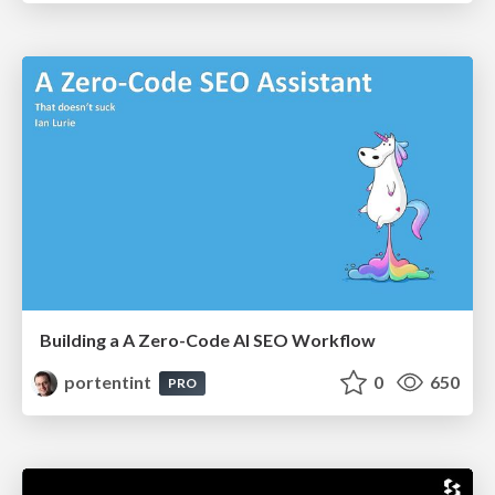
Building a A Zero-Code AI SEO Workflow
portentint
0
650
PRO