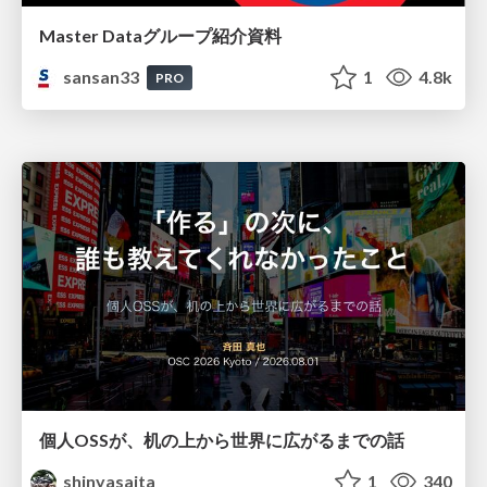
Master Dataグループ紹介資料
sansan33
1
4.8k
PRO
個人OSSが、机の上から世界に広がるまでの話
shinyasaita
1
340