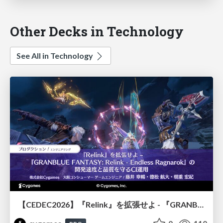
Other Decks in Technology
See All in Technology
【CEDEC2026】『Relink』を拡張せよ - 『GRANBLUE FANTASY: Relink - Endless Ragnarok』の開発速度と品質を守るCI運用