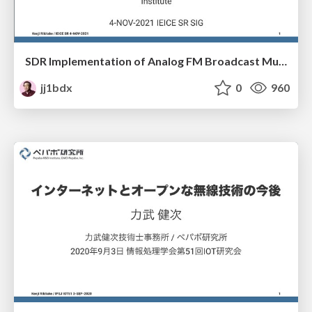
SDR Implementation of Analog FM Broadcast Multipath Filter
jj1bdx
0
960