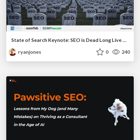
State of Search Keynote: SEO is Dead Long Live SEO
ryanjones
0
240