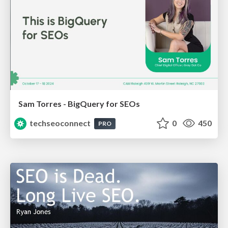
Sam Torres - BigQuery for SEOs
techseoconnect
0
450
PRO