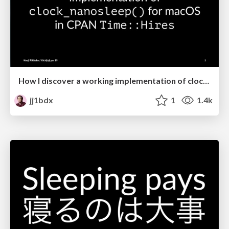
How I discover a working implementation of clock_nanosleep() for macOS in CPAN Time::Hires
jj1bdx
1
1.4k