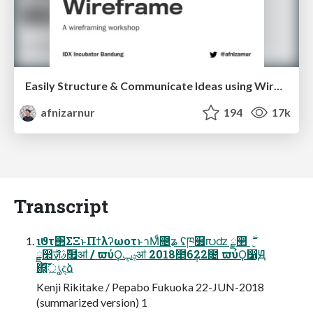
Easily Structure & Communicate Ideas using Wireframe
afnizarnur
194
17k
Transcript
ιϑτ΢ΣΞͱΠϯλʔωοτͱาΜͩ೔ʑ ʢཁ໿൛ʣ ྗ෢ ݈࣍
ྗ෢݈ٕ࣍ज़࢜ࣄ຿ॴ / ϖύϘݚڀॴ 2018೥6݄22೔ ϖύϘ෱Ԭ
΍͍͞͠ൃදձ
Kenji Rikitake / Pepabo Fukuoka 22-JUN-2018
(summarized version) 1