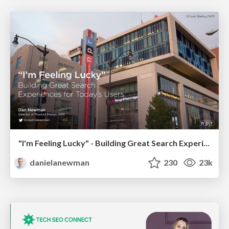
"I'm Feeling Lucky" - Building Great Search Experiences for Today's Users (#IAC19)
danielanewman
230
23k