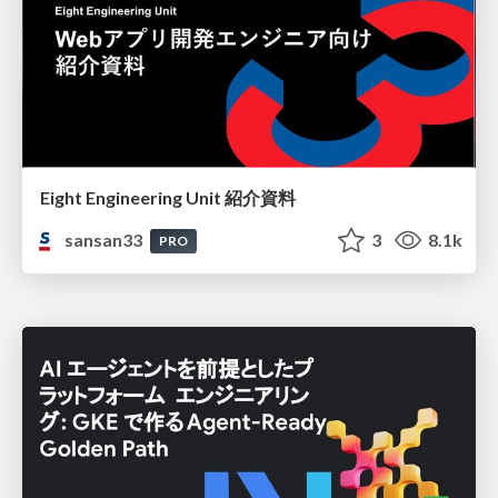
Eight Engineering Unit 紹介資料
sansan33
3
8.1k
PRO