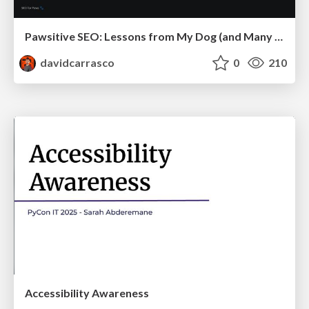
Pawsitive SEO: Lessons from My Dog (and Many Mistakes) on Thriving as a Consultant in the Age of AI
davidcarrasco
0
210
Accessibility Awareness