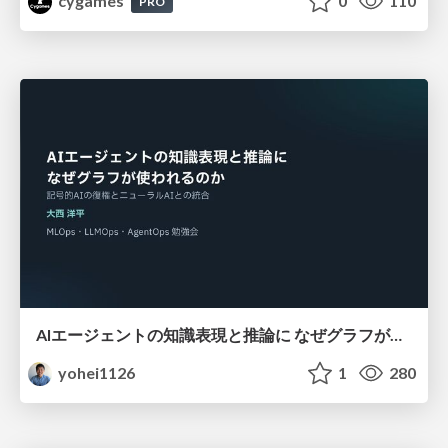
cygames
0
110
PRO
AIエージェントの知識表現と推論に なぜグラフが使われるのか - 記号的AIの復権とニューラルAIとの統合
yohei1126
1
280