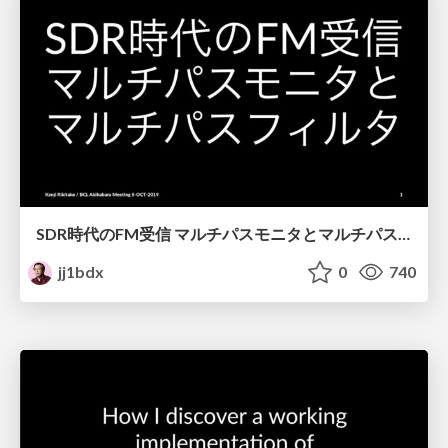
SDR時代のFM受信 マルチパスモニタとマルチパスフィルタ / FM broadcast reception with SDR - multipath monitor and multipath filter
jj1bdx
0
740