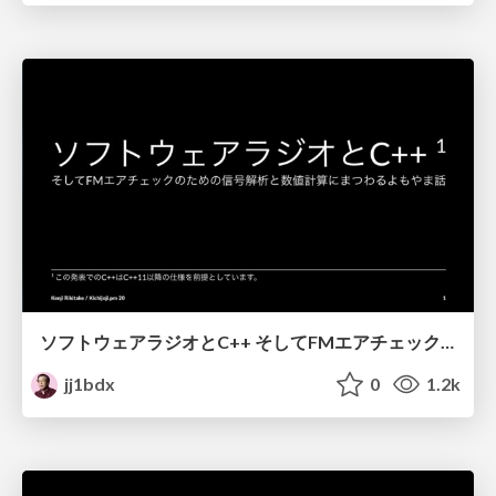
ソフトウェアラジオとC++ そしてFMエアチェックのための信号解析と数値計算にまつわるよもやま話 / Software radio and C++
jj1bdx
0
1.2k