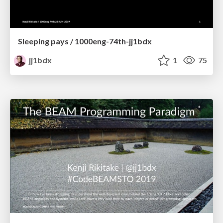
Sleeping pays / 1000eng-74th-jj1bdx
jj1bdx
1
75