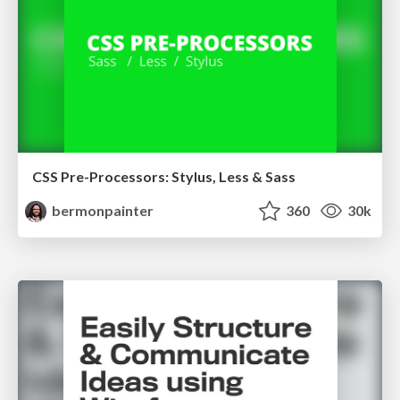
CSS Pre-Processors: Stylus, Less & Sass
bermonpainter
360
30k