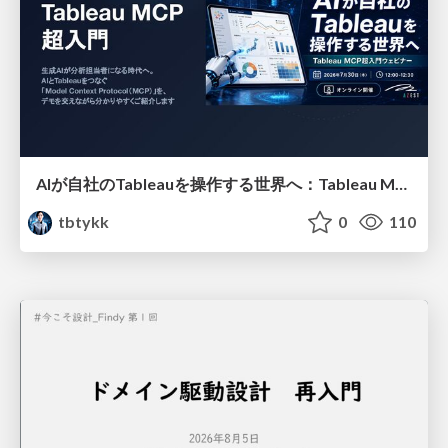
AIが自社のTableauを操作する世界へ：Tableau MCP超入門
tbtykk
0
110