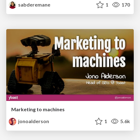
sabderemane
1
170
Marketing to machines
jonoalderson
1
5.6k