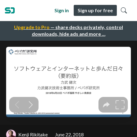
Sign in
Sign up for free
Upgrade to Pro
— share decks privately, control
downloads, hide ads and more …
Kenji Rikitake
June 22, 2018