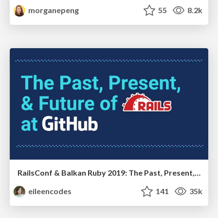
morganepeng
55
8.2k
RailsConf & Balkan Ruby 2019: The Past, Present, and Future of Rails at GitHub
eileencodes
141
35k