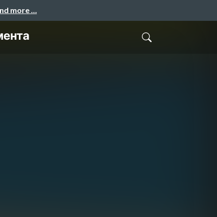
and more …
мента