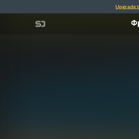
Upgrade t
Ф