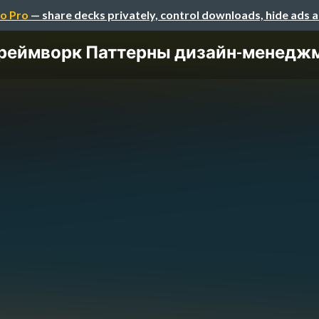
o Pro
— share decks privately, control downloads, hide ads 
реймворк Паттерны дизайн-менедж