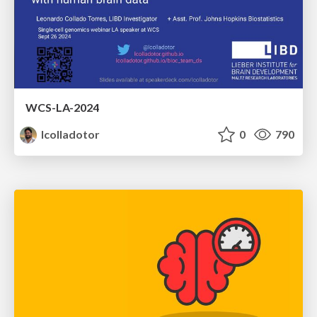
WCS-LA-2024
lcolladotor
0
790