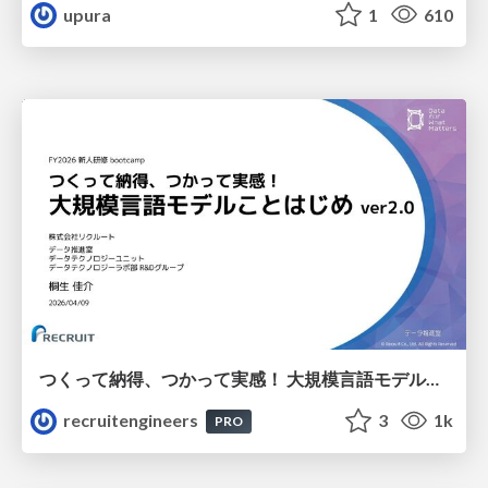
upura
1
610
つくって納得、つかって実感！ 大規模言語モデルことはじめ ver2.0
recruitengineers
3
1k
PRO