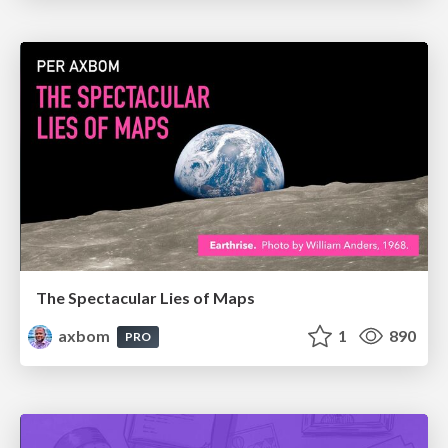
The Spectacular Lies of Maps
axbom
1
890
PRO