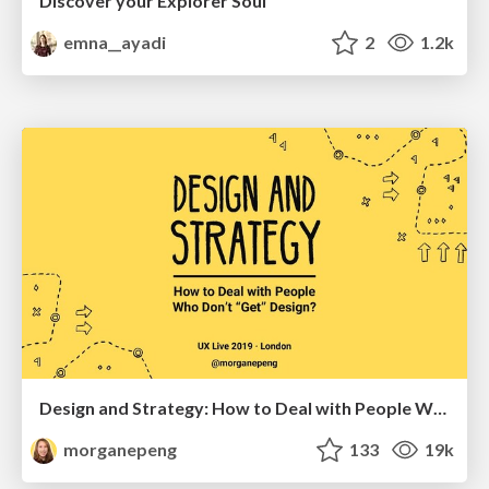
Discover your Explorer Soul
emna__ayadi
2
1.2k
Design and Strategy: How to Deal with People Who Don’t "Get" Design
morganepeng
133
19k