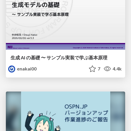
生成 AI の基礎 〜 サンプル実装で学ぶ基本原理
enakai00
7
4.4k