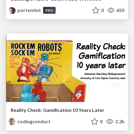
portentint
0
650
PRO
Reality Check: Gamification 10 Years Later
codingconduct
0
2.2k