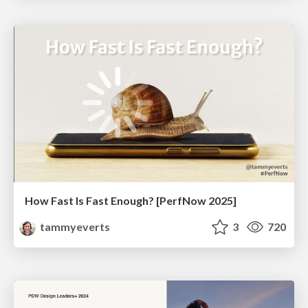
How Fast Is Fast Enough? [PerfNow 2025]
tammyeverts
3
720