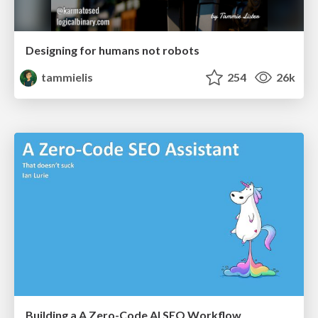
Designing for humans not robots
tammielis
254
26k
Building a A Zero-Code AI SEO Workflow