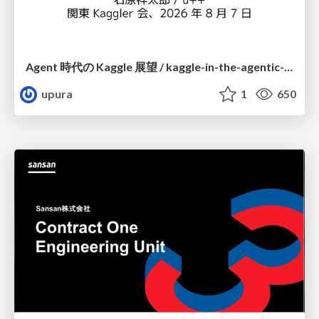
Agent 時代の Kaggle 展望 / kaggle-in-the-agentic-era
upura
1
650