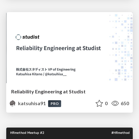
Reliability Engineering at Studist
katsuhisa91
0
650
PRO