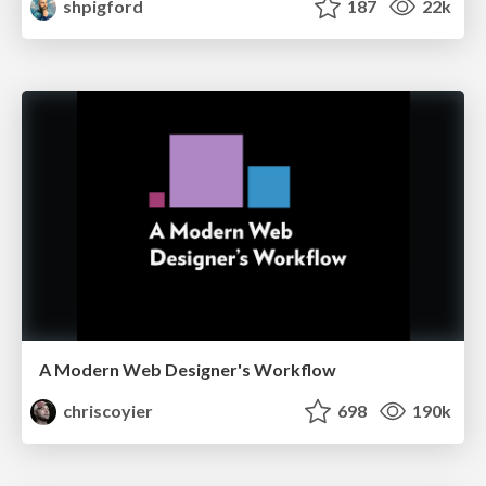
shpigford
187
22k
A Modern Web Designer's Workflow
chriscoyier
698
190k