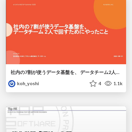
社内の7割が使うデータ基盤を、 データチーム2人で回すためにやったこと
koh_yoshi
4
1.1k