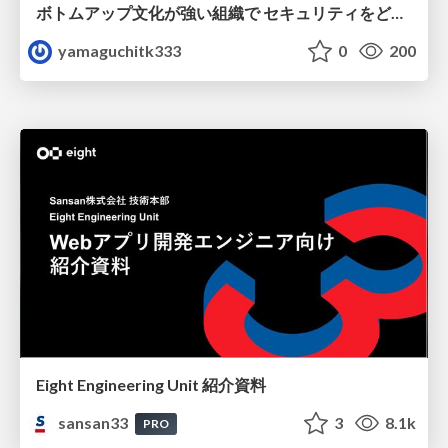
ボトムアップ文化が強い組織で セキュリティをどう根付かせていくかの現在進行形の話 / Making Security Stick in a Bottom-Up Organization
yamaguchitk333
0
200
Eight Engineering Unit 紹介資料
sansan33
3
8.1k
PRO