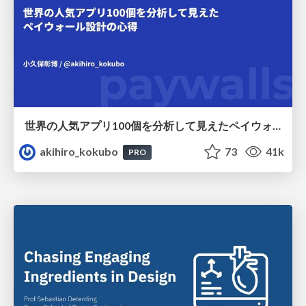
世界の人気アプリ100個を分析して見えたペイウォール設計の心得
akihiro_kokubo
73
41k
PRO