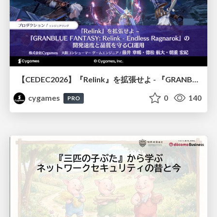
【CEDEC2026】『Relink』を拡張せよ - 『GRANBLUE FANTASY: Relink - Endless Ragnarok』の開発速度と品質を守るCI運用
cygames
0
140
PRO