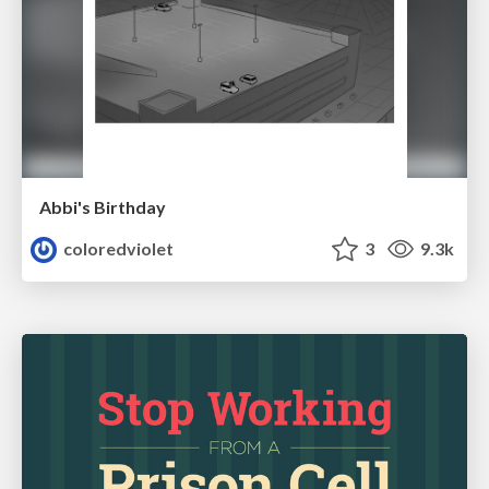
Abbi's Birthday
coloredviolet
3
9.3k