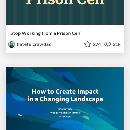
Stop Working from a Prison Cell
hatefulcrawdad
274
21k