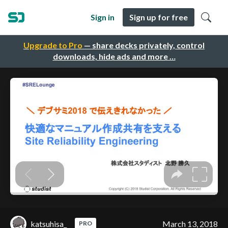
Sign in
Sign up for free
Upgrade to Pro
— share decks privately, control
downloads, hide ads and more …
katsuhisa_
March 13, 2018
PRO