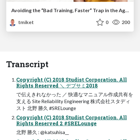
Avoiding the “Bad Training, Faster” Trap in the Age of AI
tmiket
0
200
Transcript
Copyright (C) 2018 Studist Corporation. All
Rights Reserved ＼ デブサミ2018
で伝えきれなかった ／ 快適なマニュアル作成共有を
支える Site Reliability Engineering 株式会社スタディ
スト 北野 勝久 #SRELounge
Copyright (C) 2018 Studist Corporation. All
Rights Reserved 2 #SRELounge
北野 勝久 : @katsuhisa__