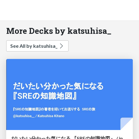
More Decks by katsuhisa_
See All by katsuhisa_
だいたい分かった気になる 『SREの知識地図』 / introduction-to-sre-knowledge-map-book