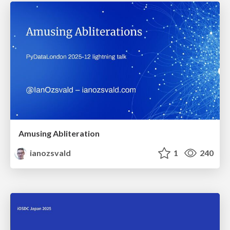
Amusing Abliteration
ianozsvald
1
240