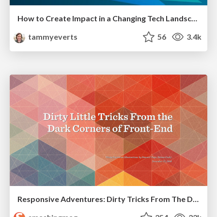
How to Create Impact in a Changing Tech Landscape [PerfNow 2023]
tammyeverts
56
3.4k
Responsive Adventures: Dirty Tricks From The Dark Corners of Front-End