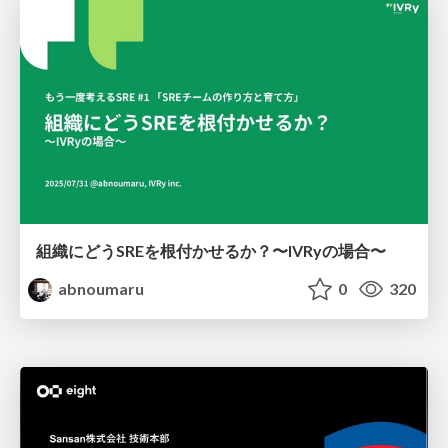
組織にどうSREを根付かせるか？〜IVRyの場合〜
abnoumaru
0
320