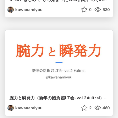
kawanamiyuu
0
830
腕力と瞬発力（新年の抱負 超LT会- vol.2 #ultral）/ New Year’s Resolution 2021
kawanamiyuu
2
460