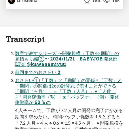
chrislema
186
16k
Transcript
数字で表すシリーズ 〜開発規模（工数⇔期間）の
見積もり編③〜 2024/11/21 BABYJOB 開発部
LT会 @kawanamiyuu
前回までのおさらい 2
おさらい①「工数」と「期間」の関係 • 「工数」と
「期間」の関係は次の計算式で表すことができる
「期間（ヶ月）」 ＝「工数（人月）」÷「人数」
÷「開発稼働率（%）」x「バッファ」 （例） 開発
稼働率が 60 % の
4 人チームで、工数が 7.2 人月の開発の完了にかかる
期間を求めたい。 時間バッファ係数を 1.5 とすると
「7.2 人月 ÷ 4 人 ÷ 0.6 ✕ 1.5 = 4.5 ヶ月」 • 開発規模を