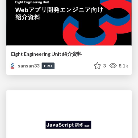
Eight Engineering Unit 紹介資料
sansan33
3
8.1k
PRO