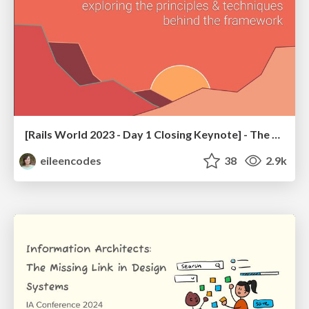
[Rails World 2023 - Day 1 Closing Keynote] - The Magic of Rails
eileencodes
38
2.9k