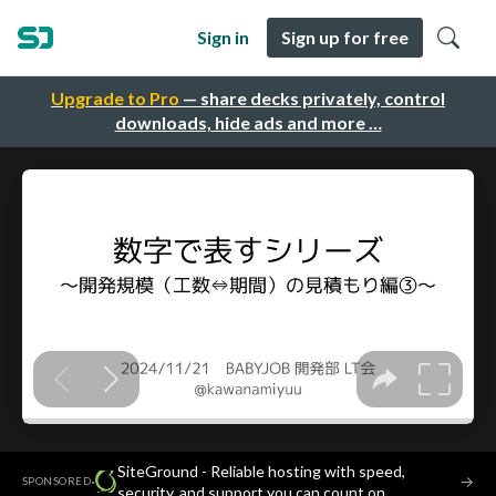
Sign in
Sign up for free
Upgrade to Pro
— share decks privately, control
downloads, hide ads and more …
SiteGround - Reliable hosting with speed,
·
→
SPONSORED
security, and support you can count on.