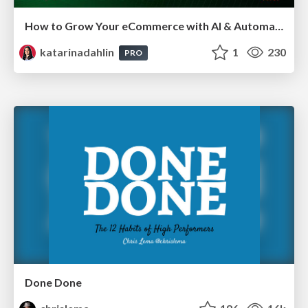
How to Grow Your eCommerce with AI & Automation
katarinadahlin
1
230
PRO
Done Done