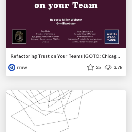
Refactoring Trust on Your Teams (GOTO; Chicago 2020)
rmw
35
3.7k