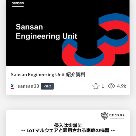
Sansan Engineering Unit 紹介資料
sansan33
1
4.9k
PRO