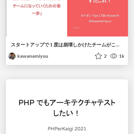
スタートアップで 1 度は崩壊しかけたチームがこれからチームになっていくための第一歩 / re-startup team
kawanamiyuu
2
1k