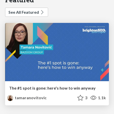
See All Featured
The #1 spot is gone: here's how to win anyway
tamaranovitovic
3
1.1k