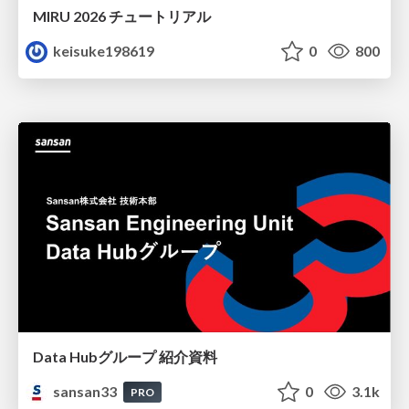
MIRU 2026 チュートリアル
keisuke198619
0
800
Data Hubグループ 紹介資料
sansan33
0
3.1k
PRO