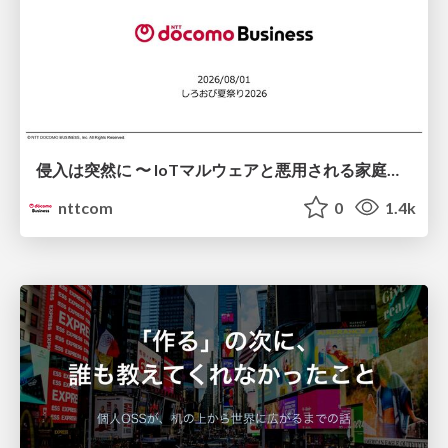
侵入は突然に 〜 IoTマルウェアと悪用される家庭の機器 ～ / When Intrusion Strikes: IoT Malware and the Abuse of Home Devices
nttcom
0
1.4k