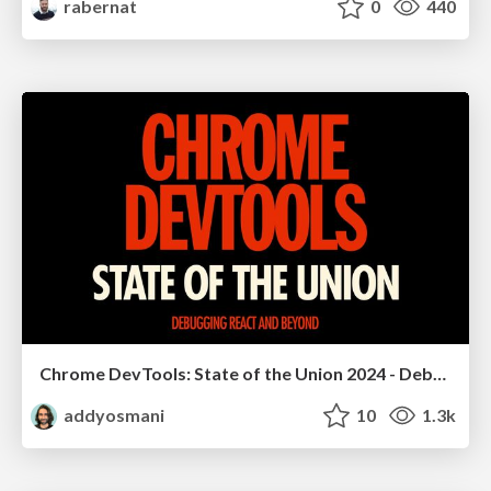
rabernat
0
440
Chrome DevTools: State of the Union 2024 - Debugging React & Beyond
addyosmani
10
1.3k