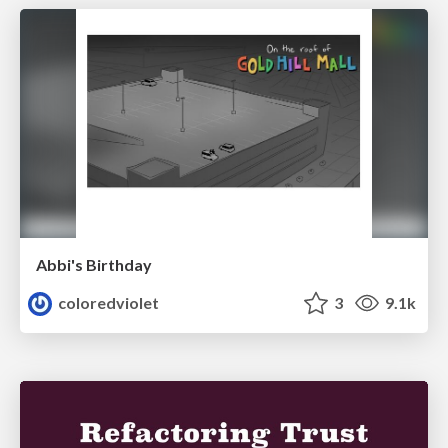
Abbi's Birthday
coloredviolet
3
9.1k