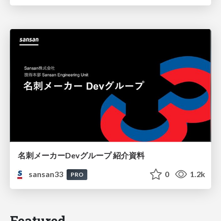
名刺メーカーDevグループ 紹介資料
sansan33
0
1.2k
PRO
Featured