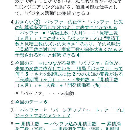
数字で表すことができれば、定性的な営みにみえる
“エン ジニアリング活動” を、観測可能な仕事とし
て、”ビジネス活動” に接 続できる 3
おさらい②「バッファ」の正体 • 「バッファ」は先
の計算式を変形して次のように表すことができる
「バッファ」=「実績工数（人月）」÷「見積工数
（人月）」 • この式から「バッファ」とは “実績工
数と見積工数のズレの大きさ” であり、その意味は
「見積工数に対して、実績工数が何倍大きくなる と
予想されるか」と解釈できる 4
今回のテーマにつながる疑問 「バッファ」自体が、
未知の変数に依存している。 結局「バッファ」って
何？ 5 ∵ もとの関係式には 2 つの未知の変数がある
「実績期間（ヶ月）」・・・未知数 ＝「見積工数
（人月）」÷「人数」÷「開発稼働率（%）」
✕「バッファ」・・・未知数
今回のテーマ 6
「バッファ」と 「バーンアップチャート」と 「プロ
ジェクトマネジメント」 7
ー 見積工数 ー バッファ込み見積工数 ー 累積消
化工数（楽観） ー 累積消化工数（悲観） 8 期間