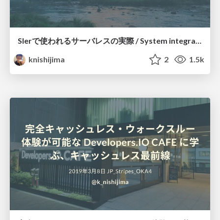
SIerで使われるサーバレスの実際 / System integrator with Serverless - Serverless Meetup Ryukyu #1
knishijima
2
1.5k