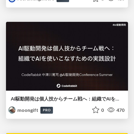
AI駆動開発は個人技からチーム戦へ：組織でAIを使いこなすための実践設計
moongift
0
470
PRO