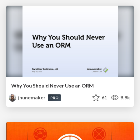
Why You Should Never Use an ORM
jnunemaker
61
9.9k
PRO