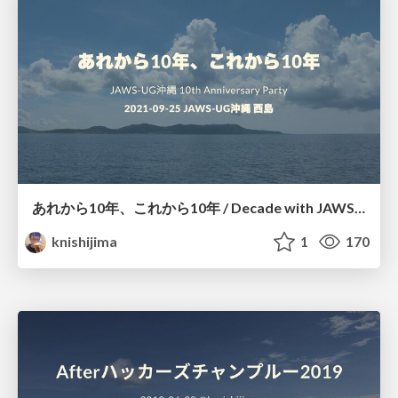
あれから10年、これから10年 / Decade with JAWS-UG Okinawa and Next Step
knishijima
1
170