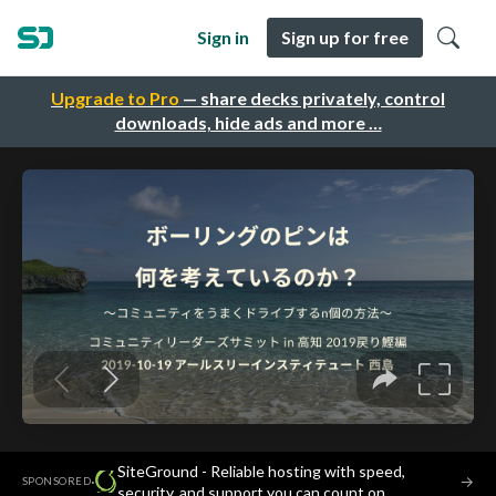
Sign in
Sign up for free
Upgrade to Pro
— share decks privately, control
downloads, hide ads and more …
SiteGround - Reliable hosting with speed,
·
→
SPONSORED
security, and support you can count on.