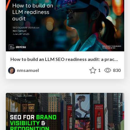
How to build an LLM SEO readiness audit: a practical framework
nmsamuel
1
830