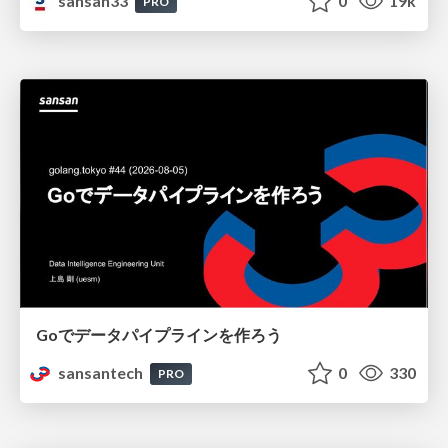
sansan33
0
19k
PRO
Goでデータパイプラインを作ろう
sansantech
0
330
PRO