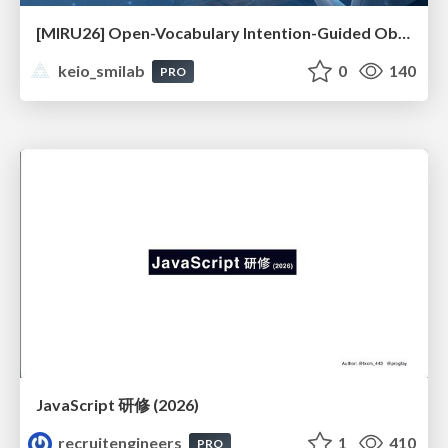
[MIRU26] Open-Vocabulary Intention-Guided Object Detection in Diverse Scenes
keio_smilab
0
140
PRO
JavaScript 研修 (2026)
recruitengineers
1
410
PRO