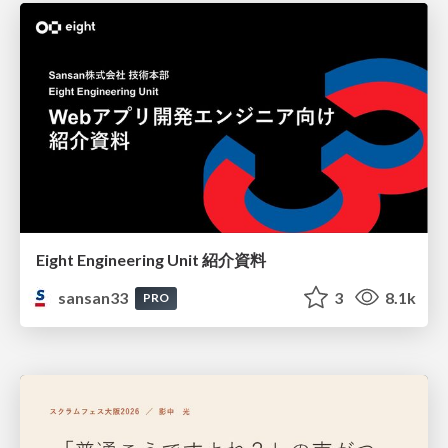
Eight Engineering Unit 紹介資料
sansan33
3
8.1k
PRO