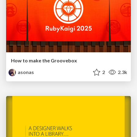
How to make the Groovebox
asonas
2
2.3k