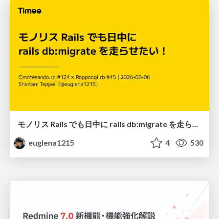
モノリス Rails でも日中に rails db:migrate を走らせたい！ / Daytime rails db:migrate on Monolithic Rails!
euglena1215
4
530