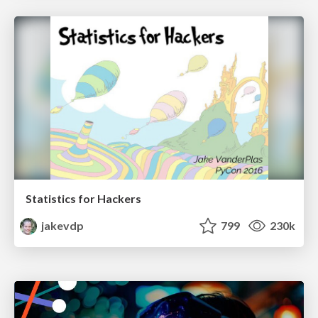
Statistics for Hackers
jakevdp
799
230k