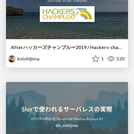
Afterハッカーズチャンプルー2019 / Hackers-champloo Unconference draft
knishijima
1
520