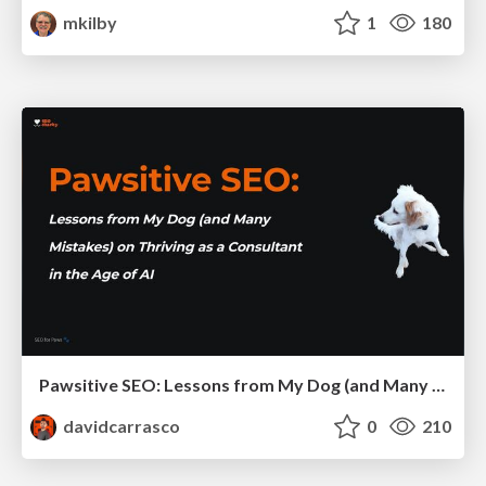
mkilby
1
180
Pawsitive SEO: Lessons from My Dog (and Many Mistakes) on Thriving as a Consultant in the Age of AI
davidcarrasco
0
210