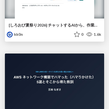
[しろおび夏祭り2026] チャットするAIから、作業するAIへ - 使われ方の変化と、その裏側で起きていること
kk0n
0
1.6k