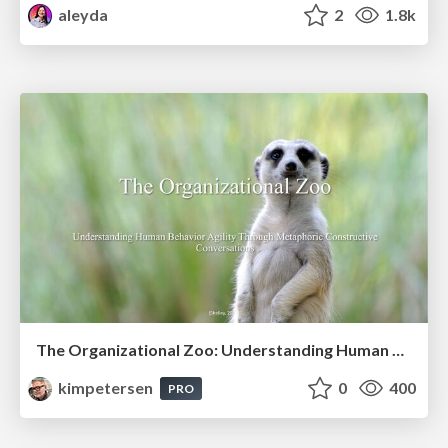
aleyda
2
1.8k
The Organizational Zoo: Understanding Human Behavior Agility Through Metaphoric Constructive Conversations (based on the works of Arthur Shelley, Ph.D)
kimpetersen
0
400
PRO