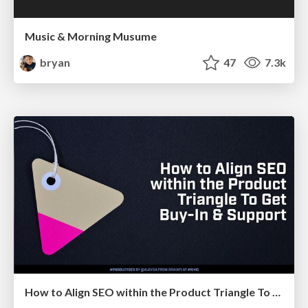
Music & Morning Musume
bryan
47
7.3k
How to Align SEO within the Product Triangle To Get Buy-In & Support - #RIMC