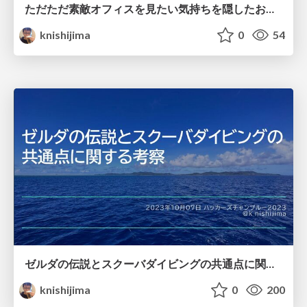
ただただ素敵オフィスを見たい気持ちを隠したお祝いLT！ / A celebration that hides the feeling of simply wanting to see a nice office
knishijima
0
54
ゼルダの伝説とスクーバダイビングの共通点に関する考察 / A study of the similarities between The Legend of Zelda and scuba diving
knishijima
0
200