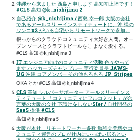
沖縄から来ました ⻄島と申します ⾼知初上陸です！
#CLS ⾼知 @k_nishijima 2
⾃⼰紹介 @k_nishijima / ⻄島 幸⼀郎 ⼤阪の会社
であるアールスリ ーインスティテュートに、沖 縄の
ワンコx2 がいる⾃宅から リモートワークで参加。
根っからのクラウド‧コミュ ニティ⼤好き⼈間。オー
プン ソースとクラフトビールをこ よなく愛する。
#CLS ⾼知 @k_nishijima 3
IT エンジニア向けのコミュニティ活動 ⾊々やって
ます ハッカーズチャンプルー 実⾏委員⻑ JAWS-
UG 沖縄 コアメンバー その他もろもろ JP_Stripes
OKA とか #CLS ⾼知 @k_nishijima 4
CLS ⾼知 シルバーサポーター アールスリーインス
ティテュート 「コミュニティにフルコミット」が合
⾔葉の⼤阪の会社 下請けをしないSIer / ⾃社開発の
SaaS 提供 #CLS
⾼知 @k_nishijima 5
⼤阪が本社、リモートワーカー多数 勉強会登壇やコ
ミュニティ運営のプロが社内にいっぱい居るとい
う、謎の会社です。 #CLS ⾼知 @k_nishijima 6