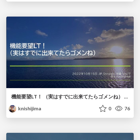
機能要望LT！ （実はすでに出来てたらゴメンね） / Feature request to Stripe - JP_Stripes OKA Vol.7
knishijima
0
76